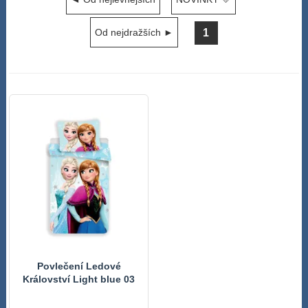
1
Od nejdražších ►
Povlečení Ledové
Království Light blue 03
Bavlna, 140/200, 70/90
cm