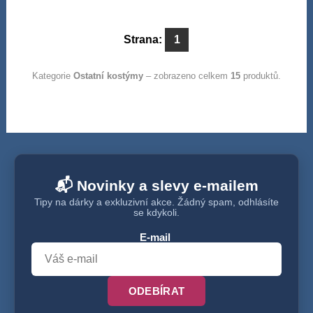
Strana:
1
Kategorie
Ostatní kostýmy
– zobrazeno celkem
15
produktů.
📬 Novinky a slevy e-mailem
Tipy na dárky a exkluzivní akce. Žádný spam, odhlásíte
se kdykoli.
E-mail
ODEBÍRAT