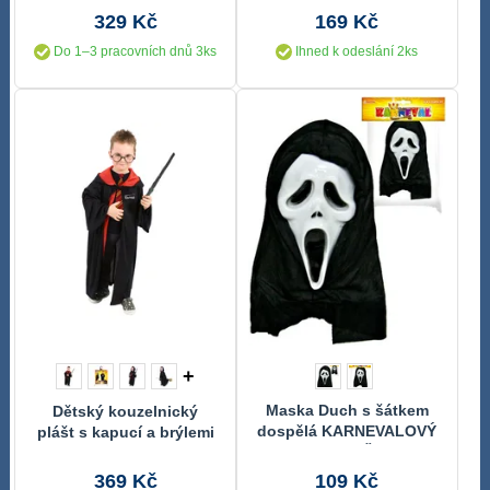
329 Kč
169 Kč
Do 1–3 pracovních dnů 3ks
Ihned k odeslání 2ks
+
Maska Duch s šátkem
Dětský kouzelnický
dospělá KARNEVALOVÝ
plášt s kapucí a brýlemi
DOPLNĚK
369 Kč
109 Kč