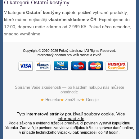
O kategorii Ostatní kostýmy
V kategorii
Ostatní kostýmy
najdete pečlivě vybrané produkty,
které máme nejčastěji
vlastním skladem v ČR
. Expedujeme do
12:00, dopravu máte zdarma od 2 999 Kč. Pokud něco nesedne,
snadno vyměníme.
Copyright © 2010-2026 Pěkný dárek.cz | All Rights Reserved.
Internetový obchod pro Vaši radost a levně.
Sbíráme Vaše zkušenosti — po každém nákupu nás můžete
ohodnotit:
★
Heureka
★
Zboží.cz
★
Google
Tyto internetové stránky používají soubory cookie.
Více
informací zde
Podle zákona o evidenci tržeb je prodávající povinen vystavit kupujícímu
účtenku. Zároveň je povinen zaevidovat přijatou tržbu u správce daně online;
v případě technického výpadku pak nejpozději do 48 hodin.