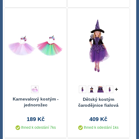
+
Karnevalový kostým -
Dětský kostým
jednorožec
čarodějnice fialová
čarodějnice /Halloween
(S) EKO
189 Kč
409 Kč
Ihned k odeslání 7ks
Ihned k odeslání 1ks