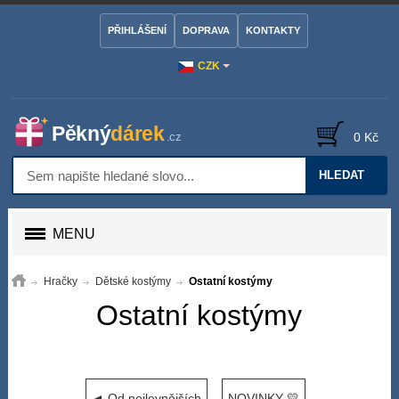
PŘIHLÁŠENÍ
DOPRAVA
KONTAKTY
CZK
0 Kč
HLEDAT
MENU
Hračky
Dětské kostýmy
Ostatní kostýmy
Ostatní kostýmy
◄ Od nejlevnějších
NOVINKY 💛