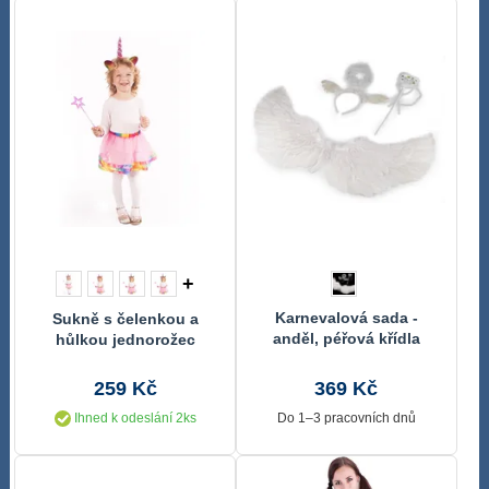
+
Karnevalová sada -
Sukně s čelenkou a
anděl, péřová křídla
hůlkou jednorožec
259 Kč
369 Kč
Ihned k odeslání 2ks
Do 1–3 pracovních dnů