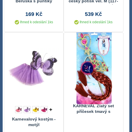
Beruška s puntíky
český potisk vel. M (117-
128cm) 6-8 let *KOSTÝM*
169 Kč
539 Kč
Ihned k odeslání 1ks
Ihned k odeslání 1ks
KARNEVAL Zlatý set
+
příčesek tmavý s
korunkou a hůlkou zimní
Karnevalový kostým -
princezna Anička
motýl