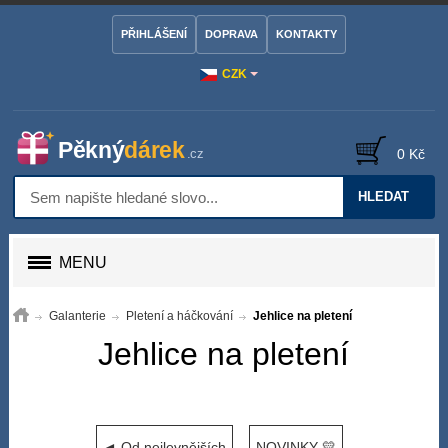
PŘIHLÁŠENÍ
DOPRAVA
KONTAKTY
CZK
0 Kč
HLEDAT
MENU
Galanterie
Pletení a háčkování
Jehlice na pletení
Jehlice na pletení
◄ Od nejlevnějších
NOVINKY 💛