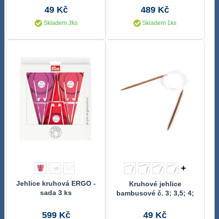
49 Kč
489 Kč
Skladem 3ks
Skladem 1ks
+
Jehlice kruhová ERGO -
Kruhové jehlice
sada 3 ks
bambusové č. 3; 3,5; 4;
4,5; 5; 5,5; 6; 6,5; 7; 8
599 Kč
49 Kč