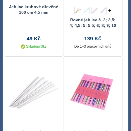
Jehlice kruhové dřevěné
+
100 cm 4,5 mm
Rovné jehlice č. 3; 3,5;
4; 4,5; 5; 5,5; 6; 8; 9; 10
49 Kč
139 Kč
Skladem 3ks
Do 1–3 pracovních dnů