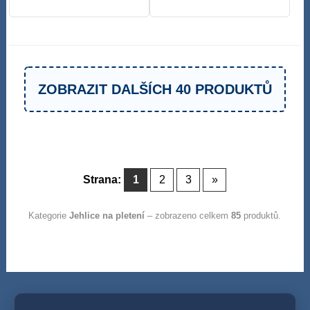
ZOBRAZIT DALŠÍCH 40 PRODUKTŮ
Strana:
1
2
3
»
Kategorie
Jehlice na pletení
– zobrazeno celkem
85
produktů.