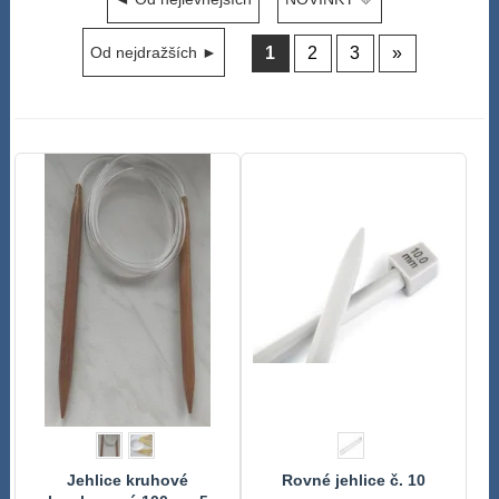
1
2
3
»
Od nejdražších ►
Jehlice kruhové
Rovné jehlice č. 10