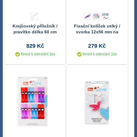
Krejčovský příložník /
Fixační kolíček velký /
pravítko délka 60 cm
svorka 12x56 mm na
látky 50 ks
829 Kč
279 Kč
Ihned k odeslání 1ks
Ihned k odeslání 1ks