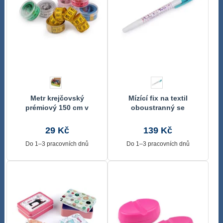
Metr krejčovský
Mízící fix na textil
prémiový 150 cm v
oboustranný se
plastovém pouzdře
zmizíkem
29 Kč
139 Kč
Do 1–3 pracovních dnů
Do 1–3 pracovních dnů