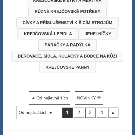
KREJČOVSKÉ METRY A MĚŘÍTKA
RŮZNÉ KREJČOVSKÉ POTŘEBY
CÍVKY A PŘÍSLUŠENSTVÍ K ŠICÍM STROJŮM
KREJČOVSKÁ LEPIDLA
JEHELNÍČKY
PÁRÁČKY A RADÝLKA
DĚROVAČE, ŠÍDLA, KULAČKY A BODCE NA KŮŽI
KREJČOVSKÉ PANNY
◄ Od nejlevnějších
NOVINKY 💛
1
2
3
4
»
Od nejdražších ►