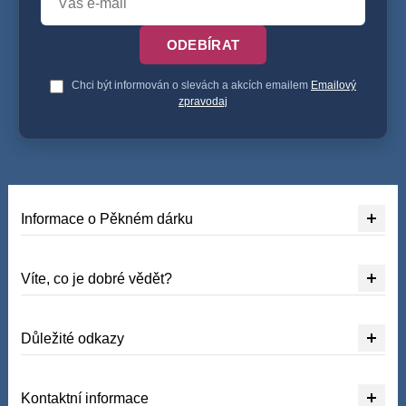
ODEBÍRAT
Chci být informován o slevách a akcích emailem
Emailový
zpravodaj
Informace o Pěkném dárku
Víte, co je dobré vědět?
Důležité odkazy
Kontaktní informace