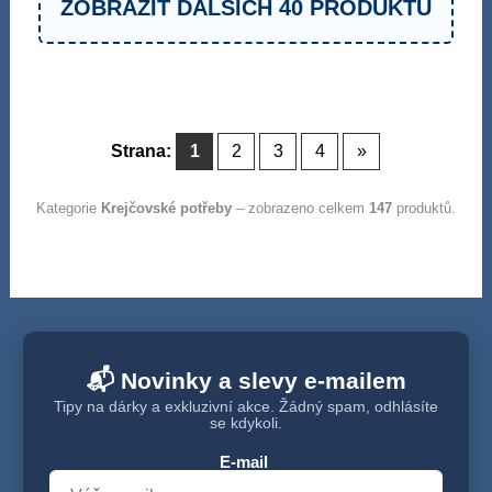
ZOBRAZIT DALŠÍCH 40 PRODUKTŮ
Strana:
1
2
3
4
»
Kategorie
Krejčovské potřeby
– zobrazeno celkem
147
produktů.
📬 Novinky a slevy e-mailem
Tipy na dárky a exkluzivní akce. Žádný spam, odhlásíte
se kdykoli.
E-mail