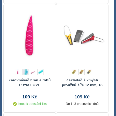
Zarovnávač hran a rohů
Zakladač šikmých
PRYM LOVE
proužků šíře 12 mm, 18
mm, 25 mm
109 Kč
109 Kč
Ihned k odeslání 1ks
Do 1–3 pracovních dnů