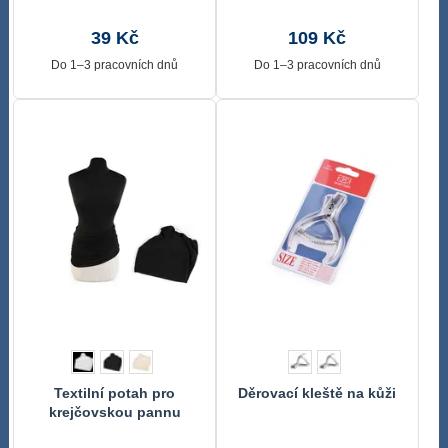
průramků, rukávových
hlavic
39 Kč
109 Kč
Do 1–3 pracovních dnů
Do 1–3 pracovních dnů
Textilní potah pro
Děrovací kleště na kůži
krejčovskou pannu