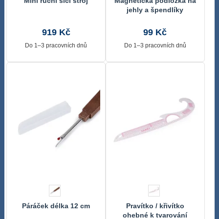
Mini ruční šicí stroj
Magnetická podložka na
jehly a špendlíky
919 Kč
99 Kč
Do 1–3 pracovních dnů
Do 1–3 pracovních dnů
Páráček délka 12 cm
Pravítko / křivítko
ohebné k tvarování