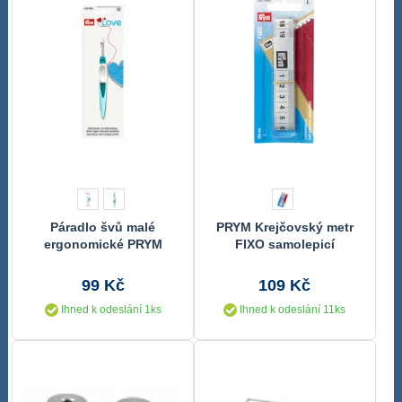
Páradlo švů malé
PRYM Krejčovský metr
ergonomické PRYM
FIXO samolepicí
LOVE
99 Kč
109 Kč
Ihned k odeslání 1ks
Ihned k odeslání 11ks