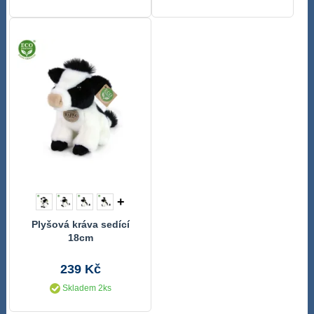
+
Plyšová kráva sedící
18cm
239 Kč
Skladem 2ks