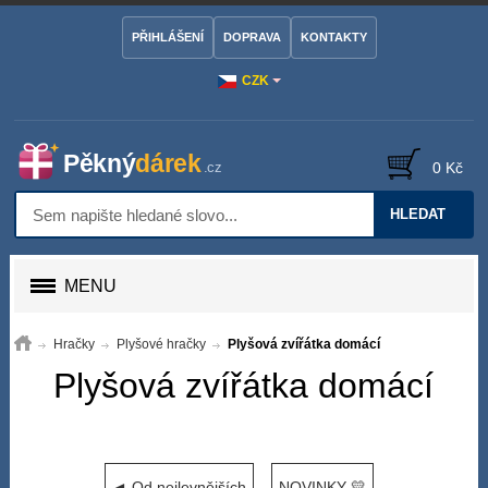
PŘIHLÁŠENÍ
DOPRAVA
KONTAKTY
CZK
0 Kč
HLEDAT
MENU
Hračky
Plyšové hračky
Plyšová zvířátka domácí
Plyšová zvířátka domácí
◄ Od nejlevnějších
NOVINKY 💛