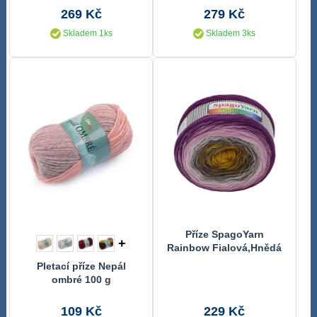
269 Kč
279 Kč
Skladem 1ks
Skladem 3ks
Příze SpagoYarn
+
Rainbow Fialová,Hnědá
4 250 g, 1000 m
Pletací příze Nepál
ombré 100 g
109 Kč
229 Kč