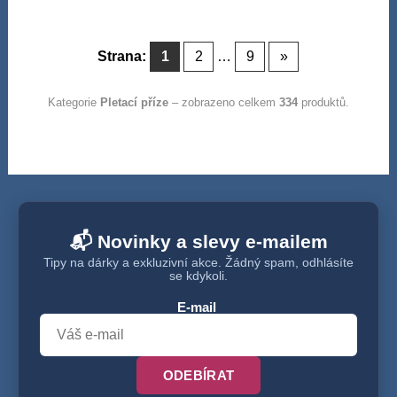
Strana:
1
2
…
9
»
Kategorie
Pletací příze
– zobrazeno celkem
334
produktů.
📬 Novinky a slevy e-mailem
Tipy na dárky a exkluzivní akce. Žádný spam, odhlásíte
se kdykoli.
E-mail
ODEBÍRAT