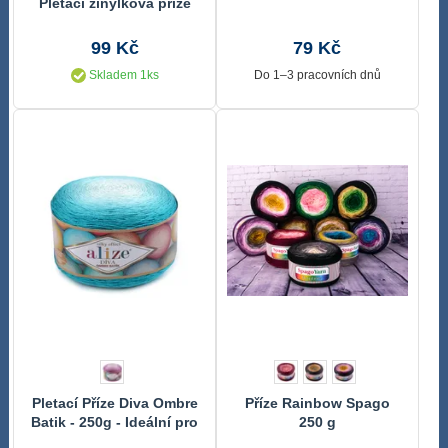
Pletací žinylková příze
100 g
99 Kč
79 Kč
Skladem 1ks
Do 1–3 pracovních dnů
Pletací Příze Diva Ombre
Příze Rainbow Spago
Batik - 250g - Ideální pro
250 g
Ruční Práce