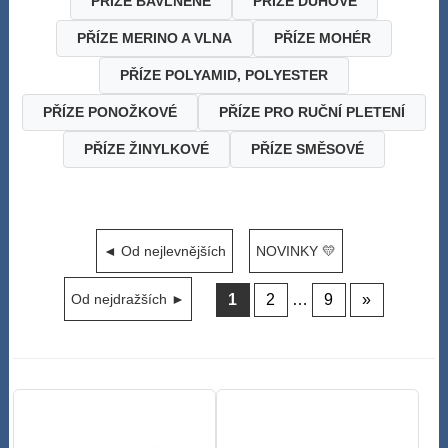
PŘÍZE BAVLNĚNÉ
PŘÍZE DUHOVÉ
PŘÍZE MERINO A VLNA
PŘÍZE MOHÉR
PŘÍZE POLYAMID, POLYESTER
PŘÍZE PONOŽKOVÉ
PŘÍZE PRO RUČNÍ PLETENÍ
PŘÍZE ŽINYLKOVÉ
PŘÍZE SMĚSOVÉ
◄ Od nejlevnějších
NOVINKY 💛
1
2
…
9
»
Od nejdražších ►