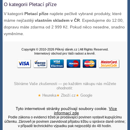
O kategorii Pletací příze
V kategorii
Pletací příze
najdete pečlivě vybrané produkty, které
máme nejčastěji
vlastním skladem v ČR
. Expedujeme do 12:00,
dopravu máte zdarma od 2 999 Kč. Pokud něco nesedne, snadno
vyměníme.
Copyright © 2010-2026 Pěkný dárek.cz | All Rights Reserved.
Internetový obchod pro Vaši radost a levně.
Sbíráme Vaše zkušenosti — po každém nákupu nás můžete
ohodnotit:
★
Heureka
★
Zboží.cz
★
Google
Tyto internetové stránky používají soubory cookie.
Více
informací zde
Podle zákona o evidenci tržeb je prodávající povinen vystavit kupujícímu
účtenku. Zároveň je povinen zaevidovat přijatou tržbu u správce daně online;
v případě technického výpadku pak nejpozději do 48 hodin.