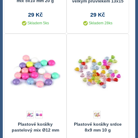
mix 5x10 mm 20 g
velkým průvlekem 13x15
mm 2 kusy
29 Kč
29 Kč
Skladem 5ks
Skladem 28ks
Plastové korálky
Plastové korálky srdce
pastelový mix Ø12 mm
8x9 mm 10 g
20ks