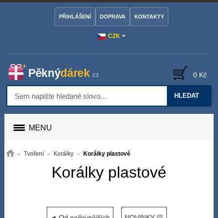
PŘIHLÁŠENÍ
DOPRAVA
KONTAKTY
CZK
0 Kč
HLEDAT
MENU
Tvoření
Korálky
Korálky plastové
Korálky plastové
◄ Od nejlevnějších
NOVINKY 💛