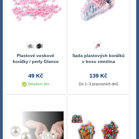
Plastové voskové
Sada plastových korálků
korálky / perly Glance
v boxu zmrzlina
Ø4 mm 10g
49 Kč
139 Kč
Skladem 3ks
Do 1–3 pracovních dnů