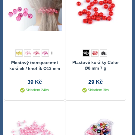
+
Plastové korálky Color
Plastový transparentní
Ø8 mm 7 g
korálek / knoflík Ø13 mm
10 g
39 Kč
29 Kč
Skladem 24ks
Skladem 3ks