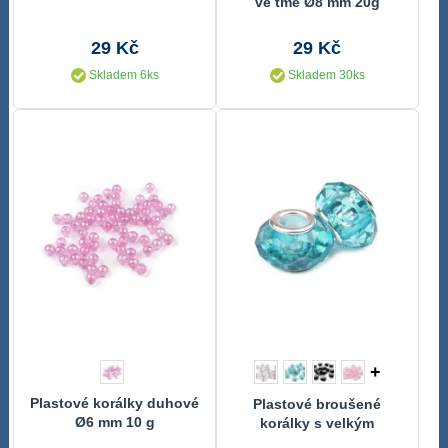
ve tmě Ø8 mm 20g
29 Kč
29 Kč
Skladem 6ks
Skladem 30ks
+
Plastové korálky duhové
Plastové broušené
Ø6 mm 10 g
korálky s velkým
průvlekem / plavkové