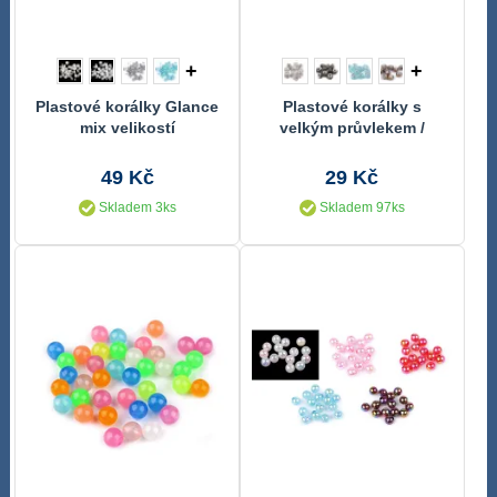
+
+
Plastové korálky Glance
Plastové korálky s
mix velikostí
velkým průvlekem /
plavkové 9x14 mm 2
kusy
49 Kč
29 Kč
Skladem 3ks
Skladem 97ks