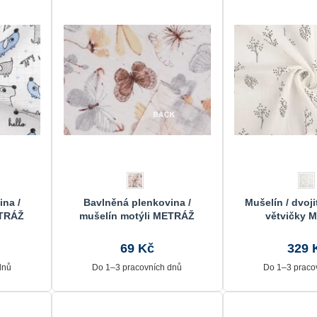
na /
Bavlněná plenkovina /
Mušelín / dvoj
ETRÁŽ
mušelín motýli METRÁŽ
větvičky 
69 Kč
329 
dnů
Do 1–3 pracovních dnů
Do 1–3 praco