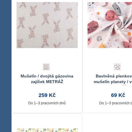
Mušelín / dvojitá gázovina
Bavlněná plenkovi
zajíček METRÁŽ
mušelín planety / 
METRÁŽ
259 Kč
69 Kč
Do 1–3 pracovních dnů
Do 1–3 pracovních 