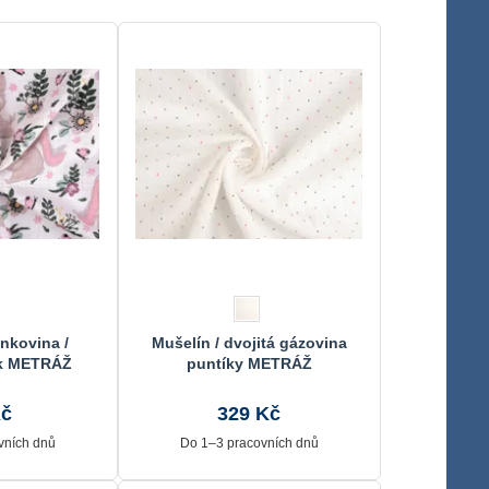
nkovina /
Mušelín / dvojitá gázovina
ík METRÁŽ
puntíky METRÁŽ
Kč
329 Kč
vních dnů
Do 1–3 pracovních dnů