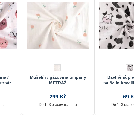
na /
Mušelín / gázovina tulipány
Bavlněná ple
vesmír
METRÁŽ
mušelín kravi
299 Kč
69 
dnů
Do 1–3 pracovních dnů
Do 1–3 praco