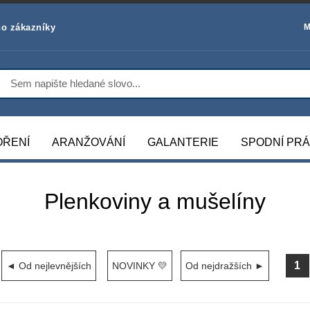
o zákazníky
M
OŘENÍ
ARANŽOVÁNÍ
GALANTERIE
SPODNÍ PR
Plenkoviny a mušelíny
1
◄ Od nejlevnějších
NOVINKY 💛
Od nejdražších ►