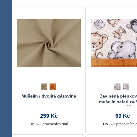
Mušelín / dvojitá gázovina
Bavlněná plenkovi
mušelín safari zví
METRÁŽ
259 Kč
69 Kč
Do 1–3 pracovních dnů
Do 1–3 pracovních 