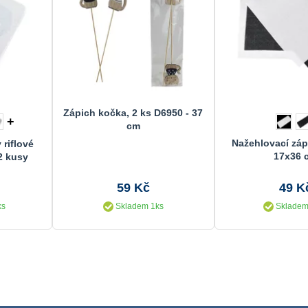
Zápich kočka, 2 ks D6950 - 37
+
cm
Nažehlovací zápl
 riflové
17x36 
2 kusy
59 Kč
49 K
ks
Skladem 1ks
Skladem