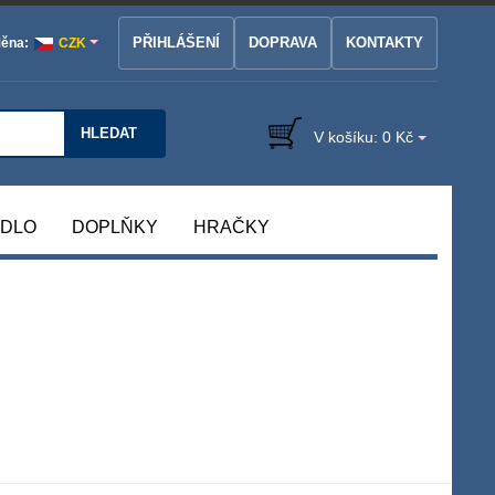
PŘIHLÁŠENÍ
DOPRAVA
KONTAKTY
ěna:
CZK
HLEDAT
V košíku:
0 Kč
ÁDLO
DOPLŇKY
HRAČKY