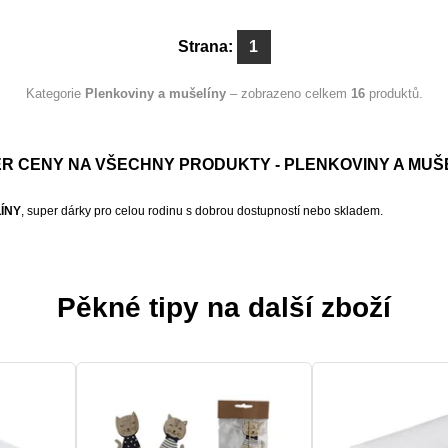
Strana:
1
Kategorie
Plenkoviny a mušelíny
– zobrazeno celkem
16
produktů.
R CENY NA VŠECHNY PRODUKTY - PLENKOVINY A MUŠ
ÍNY
, super dárky pro celou rodinu s dobrou dostupností nebo skladem.
Pěkné tipy na další zboží