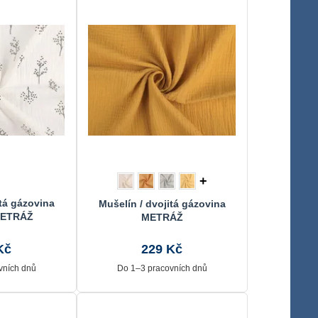
+
itá gázovina
Mušelín / dvojitá gázovina
METRÁŽ
METRÁŽ
Kč
229 Kč
vních dnů
Do 1–3 pracovních dnů