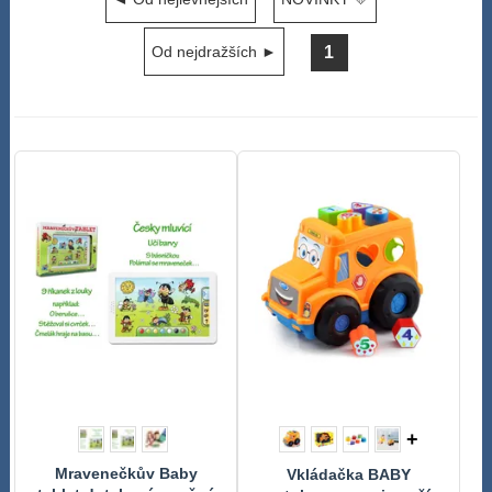
1
Od nejdražších ►
+
Mravenečkův Baby
Vkládačka BABY