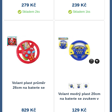
279 Kč
239 Kč
Skladem 2ks
Skladem 1ks
Volant plast průměr
26cm na baterie se
zvukem se světlem v
Volant modrý plast 20cm
krabici 28x28x13cm
na baterie se zvukem v
18m+
sáčku český design
829 Kč
129 Kč