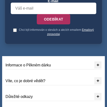
E-mail
ODEBÍRAT
Chci být informován o slevách a akcích emailem
Emailový
zpravodaj
Informace o Pěkném dárku
Víte, co je dobré vědět?
Důležité odkazy