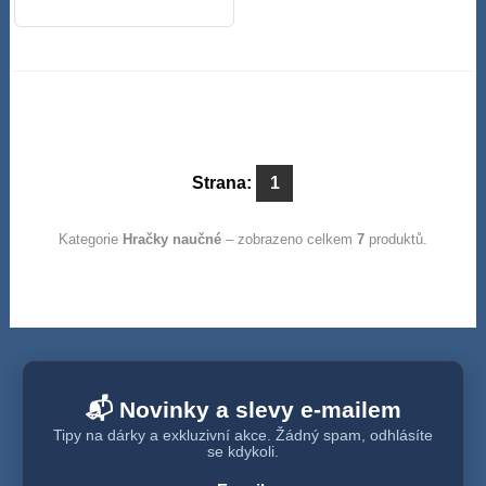
Strana:
1
Kategorie
Hračky naučné
– zobrazeno celkem
7
produktů.
📬 Novinky a slevy e-mailem
Tipy na dárky a exkluzivní akce. Žádný spam, odhlásíte
se kdykoli.