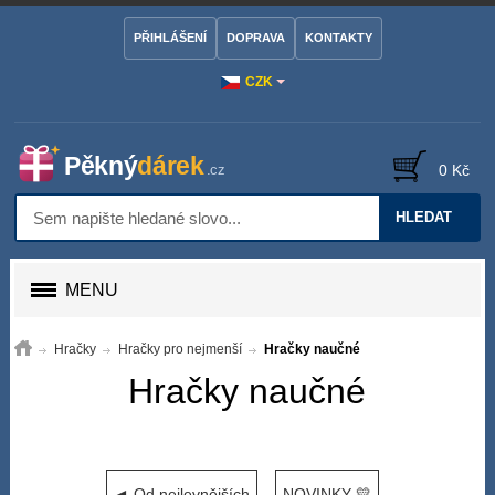
PŘIHLÁŠENÍ
DOPRAVA
KONTAKTY
CZK
0 Kč
HLEDAT
MENU
Hračky
Hračky pro nejmenší
Hračky naučné
Hračky naučné
◄ Od nejlevnějších
NOVINKY 💛