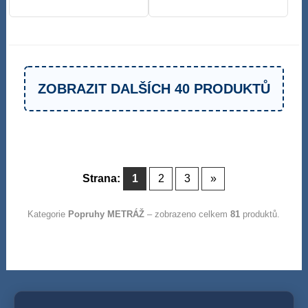
ZOBRAZIT DALŠÍCH 40 PRODUKTŮ
Strana:
1
2
3
»
Kategorie
Popruhy METRÁŽ
– zobrazeno celkem
81
produktů.