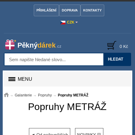
PŘIHLÁŠENÍ
DOPRAVA
KONTAKTY
CZK
0 Kč
HLEDAT
MENU
Galanterie
Popruhy
Popruhy METRÁŽ
Popruhy METRÁŽ
◄ Od nejlevnějších
NOVINKY 💛