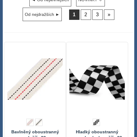
1
2
3
»
Od nejdražších ►
Bavlněný oboustranný
Hladký oboustranný