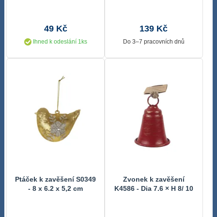
49 Kč
139 Kč
Ihned k odeslání 1ks
Do 3–7 pracovních dnů
Ptáček k zavěšení S0349
Zvonek k zavěšení
- 8 x 6.2 x 5,2 cm
K4586 - Dia 7.6 × H 8/ 10
cm