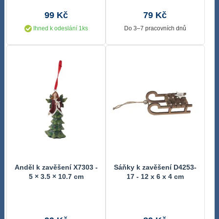
99 Kč
79 Kč
Ihned k odeslání 1ks
Do 3–7 pracovních dnů
Anděl k zavěšení X7303 -
Sáňky k zavěšení D4253-
5 × 3.5 × 10.7 cm
17 - 12 x 6 x 4 cm