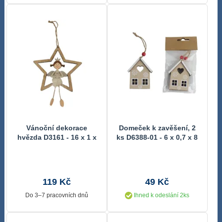
Vánoční dekorace
Domeček k zavěšení, 2
hvězda D3161 - 16 x 1 x
ks D6388-01 - 6 x 0,7 x 8
30 cm
cm
119 Kč
49 Kč
Do 3–7 pracovních dnů
Ihned k odeslání 2ks