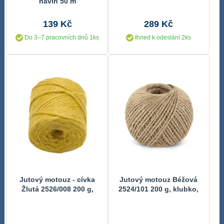
návin 50 m
139 Kč
289 Kč
Do 3–7 pracovních dnů 1ks
Ihned k odeslání 2ks
Jutový motouz - cívka
Jutový motouz Béžová
Žlutá 2526/008 200 g,
2524/101 200 g, klubko,
(cívka) cca 60 m, průměr
cca 130 m, průměr 1.75
3.5 mm
mm