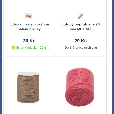
Jutová mašle 5,5x7 cm
Jutový popruh šíře 20
balení 2 kusy
mm METRÁŽ
39 Kč
29 Kč
Ihned k odeslání 26ks
Do 1–3 pracovních dnů