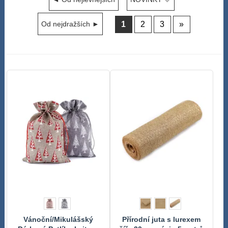
1
2
3
»
Od nejdražších ►
Vánoční/Mikulášský
Přírodní juta s lurexem