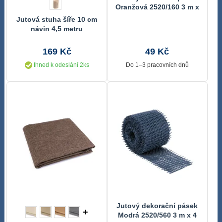
Oranžová 2520/160 3 m x
4 cm
Jutová stuha šíře 10 cm
návin 4,5 metru
169 Kč
49 Kč
Ihned k odeslání 2ks
Do 1–3 pracovních dnů
Jutový dekorační pásek
+
Modrá 2520/560 3 m x 4