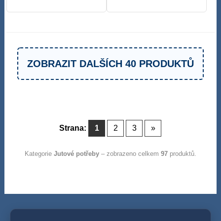
ZOBRAZIT DALŠÍCH 40 PRODUKTŮ
Strana:
1
2
3
»
Kategorie
Jutové potřeby
– zobrazeno celkem
97
produktů.