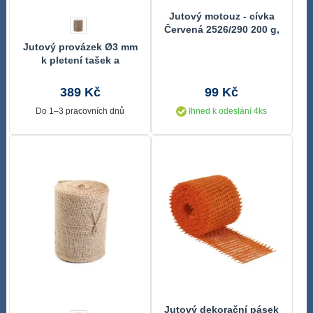
Jutový motouz - cívka
Červená 2526/290 200 g,
(cívka) cca 60 m, průměr
Jutový provázek Ø3 mm
3.5 mm
k pletení tašek a
dekorací
389 Kč
99 Kč
Do 1–3 pracovních dnů
Ihned k odeslání 4ks
Jutový dekorační pásek