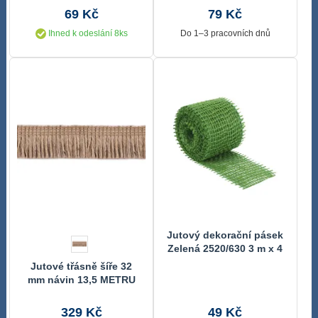
69 Kč
79 Kč
Ihned k odeslání 8ks
Do 1–3 pracovních dnů
Jutový dekorační pásek
Zelená 2520/630 3 m x 4
cm
Jutové třásně šíře 32
mm návin 13,5 METRU
329 Kč
49 Kč