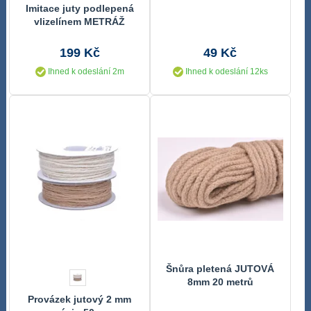
cm
Imitace juty podlepená
vlizelínem METRÁŽ
199 Kč
49 Kč
Ihned k odeslání 2m
Ihned k odeslání 12ks
Šnůra pletená JUTOVÁ
8mm 20 metrů
Provázek jutový 2 mm