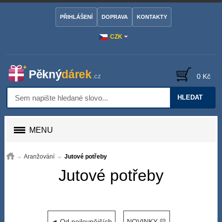
PŘIHLÁŠENÍ
DOPRAVA
KONTAKTY
CZK
0 Kč
HLEDAT
MENU
Aranžování
Jutové potřeby
Jutové potřeby
◄ Od nejlevnějších
NOVINKY 💛