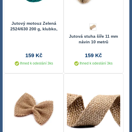
Jutový motouz Zelená
2524/630 200 g, klubko,
cca 130 m, průměr 1.75
Jutová stuha šíře 11 mm
mm
návin 10 metrů
159 Kč
159 Kč
Ihned k odeslání 3ks
Ihned k odeslání 3ks