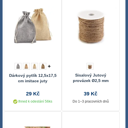
+
Sisalový Jutový
Dárkový pytlík 12,5x17,5
provázek Ø2,5 mm
cm imitace juty
29 Kč
39 Kč
Ihned k odeslání 56ks
Do 1–3 pracovních dnů