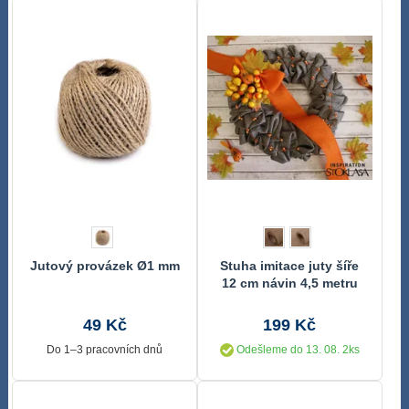
Jutový provázek Ø1 mm
Stuha imitace juty šíře
12 cm návin 4,5 metru
49 Kč
199 Kč
Do 1–3 pracovních dnů
Odešleme do 13. 08. 2ks