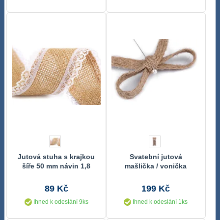
Jutová stuha s krajkou
Svatební jutová
šíře 50 mm návin 1,8
mašlička / vonička
metrů
jednoduchá balení 10
kusů
89 Kč
199 Kč
Ihned k odeslání 9ks
Ihned k odeslání 1ks