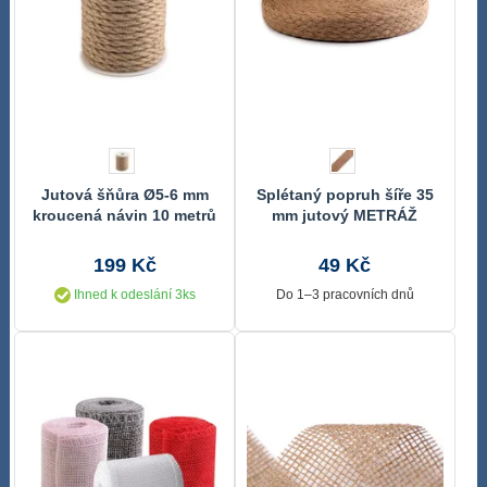
Jutová šňůra Ø5-6 mm
Splétaný popruh šíře 35
kroucená návin 10 metrů
mm jutový METRÁŽ
199 Kč
49 Kč
Ihned k odeslání 3ks
Do 1–3 pracovních dnů