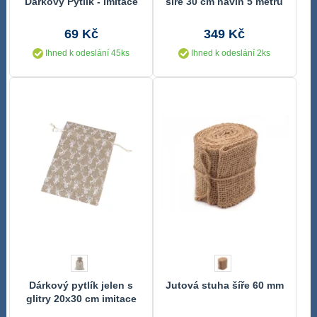
Dárkový Pytlík - Imitace
šíře 30 cm návin 5 metrů
Juty, 20x30 cm
69 Kč
349 Kč
Ihned k odeslání 45ks
Ihned k odeslání 2ks
Dárkový pytlík jelen s
Jutová stuha šíře 60 mm
glitry 20x30 cm imitace
juty