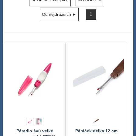
1
Od nejdražších ►
Páradlo švů velké
Páráček délka 12 cm