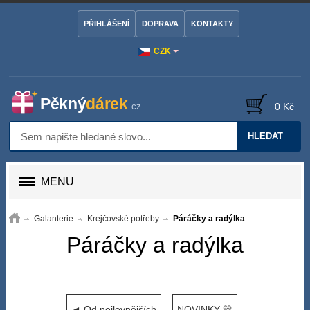
PŘIHLÁŠENÍ
DOPRAVA
KONTAKTY
CZK
0 Kč
HLEDAT
MENU
Galanterie
Krejčovské potřeby
Páráčky a radýlka
Páráčky a radýlka
◄ Od nejlevnějších
NOVINKY 💛