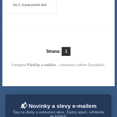
Do 1–3 pracovních dnů
Strana:
1
Kategorie
Páráčky a radýlka
– zobrazeno celkem
5
produktů.
📬 Novinky a slevy e-mailem
Tipy na dárky a exkluzivní akce. Žádný spam, odhlásíte
se kdykoli.