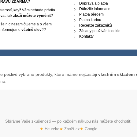
RAVU ZDARMA
?
Doprava a platba
Důležité informace
starostí, když Vám nebude prádlo
Platba předem
vat, tak
zboží můžete vyměnit
?
Platba kartou
, že nic nezamlčujeme a o všem
Recenze zákazníků
 informujeme
včetně slev
??
Zásady používání cookie
Kontakty
e pečlivě vybrané produkty, které máme nejčastěji
vlastním skladem 
me.
Sbíráme Vaše zkušenosti — po každém nákupu nás můžete ohodnotit:
★
Heureka
★
Zboží.cz
★
Google