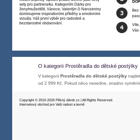
DOP
sety pro partnera/ku. Kategoriím Dárky pro
ženy/muže/děti, Vánoce, Valentýn či Narozeniny
Bez 
dominujeme inspirativními příběhy a emotivními
paso
vizuály. Váš první výběr pro radostné a
bezstarostné obdarování.
Víte
Vás
O kategorii Prostěradla do dětské postýlky
V kategorii
Prostěradla do dětské postýlky
najdet
od 2 999 Kč. Pokud něco nesedne, snadno vymění
Copyright © 2010-2026 Pěkný dárek.cz | All Rights Reserved.
Internetový obchod pro Vaši radost a levně.