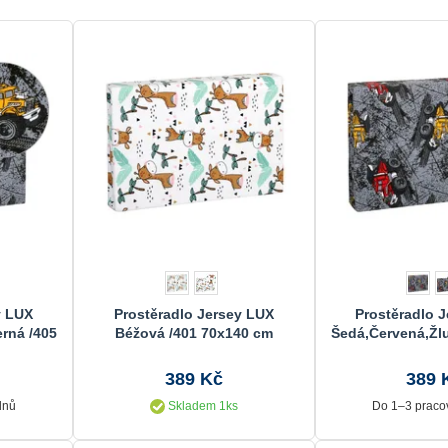
y LUX
Prostěradlo Jersey LUX
Prostěradlo 
rná /405
Béžová /401 70x140 cm
Šedá,Červená,Žlu
70x140
389 Kč
389 
dnů
Skladem 1ks
Do 1–3 praco