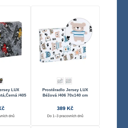
Jersey LUX
Prostěradlo Jersey LUX
tá,Černá /405
Béžová /406 70x140 cm
 cm
Kč
389 Kč
vních dnů
Do 1–3 pracovních dnů