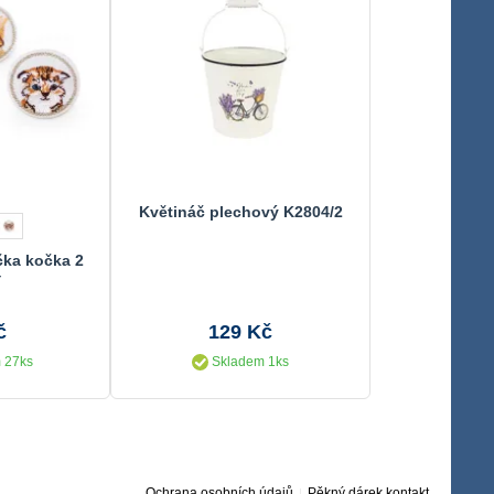
Květináč plechový K2804/2
čka kočka 2
Y
č
129 Kč
 27ks
Skladem 1ks
Ochrana osobních údajů
Pěkný dárek kontakt