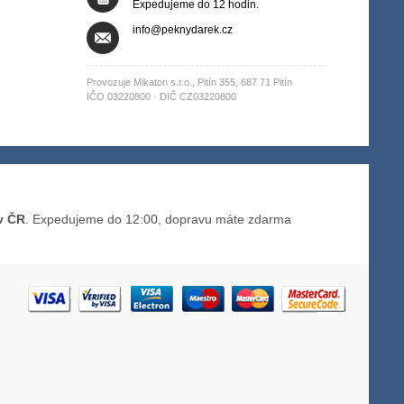
Expedujeme do 12 hodin.
info@peknydarek.cz
Provozuje Mikaton s.r.o., Pitín 355, 687 71 Pitín
IČO 03220800 · DIČ CZ03220800
v ČR
. Expedujeme do 12:00, dopravu máte zdarma