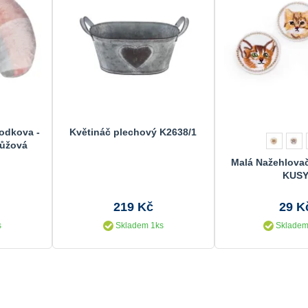
podkova -
Květináč plechový K2638/1
růžová
Malá Nažehlova
KUS
219 Kč
29 K
s
Skladem 1ks
Skladem