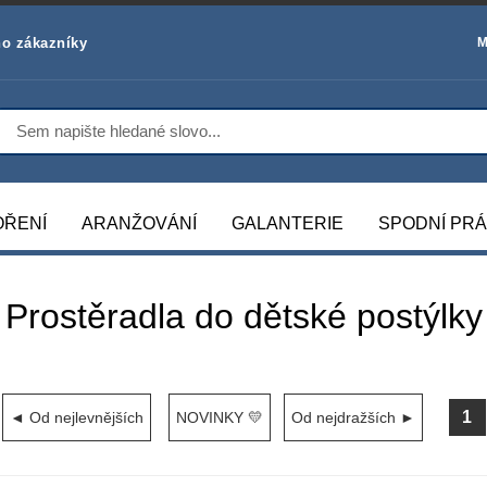
o zákazníky
M
OŘENÍ
ARANŽOVÁNÍ
GALANTERIE
SPODNÍ PR
Prostěradla do dětské postýlky
1
◄ Od nejlevnějších
NOVINKY 💛
Od nejdražších ►