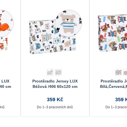
y LUX
Prostěradlo Jersey LUX
Prostěradlo 
140 cm
Béžová /406 60x120 cm
Bílá,Červená,
60x120
359 Kč
359 
dnů
Do 1–3 pracovních dnů
Do 1–3 praco