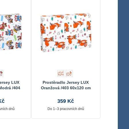
Jersey LUX
Prostěradlo Jersey LUX
Modrá /404
Oranžová /403 60x120 cm
 cm
Kč
359 Kč
vních dnů
Do 1–3 pracovních dnů