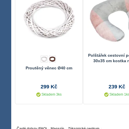
Polštářek cestovní 
30x35 cm kostka 
Proutěný věnec Ø40 cm
299 Kč
239 Kč
Skladem 3ks
Skladem 1k
Časté dotazy (FAQ)
Magazín
Zákaznické centrum