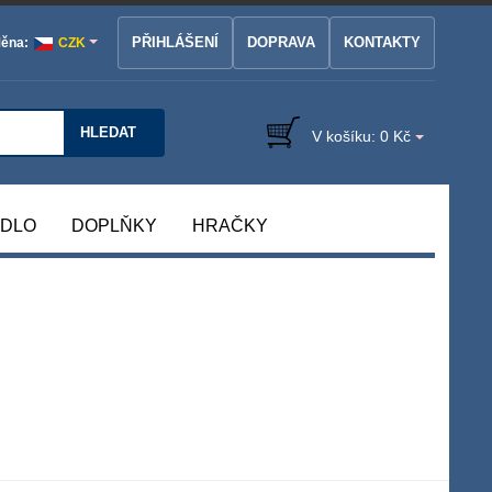
PŘIHLÁŠENÍ
DOPRAVA
KONTAKTY
ěna:
CZK
HLEDAT
V košíku:
0 Kč
ÁDLO
DOPLŇKY
HRAČKY