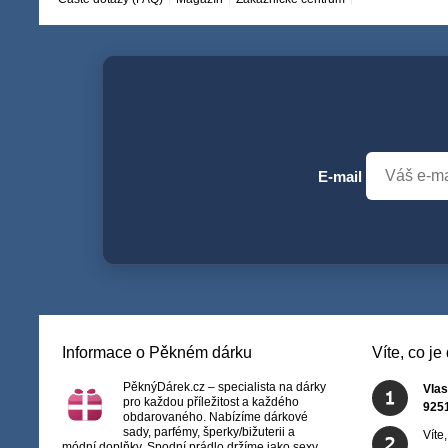
E-mail
Informace o Pěkném dárku
Víte, co j
PěknýDárek.cz – specialista na dárky
Vlas
pro každou příležitost a každého
925
obdarovaného. Nabízíme dárkové
sady, parfémy, šperky/bižuterii a
Víte
módní doplňky. Spodní prádlo držíme jako sexy