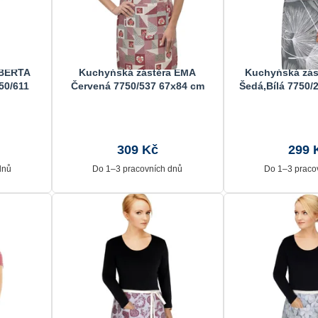
 BERTA
Kuchyňská zástěra EMA
Kuchyňská zás
50/611
Červená 7750/537 67x84 cm
Šedá,Bílá 7750/
309 Kč
299 
dnů
Do 1–3 pracovních dnů
Do 1–3 praco