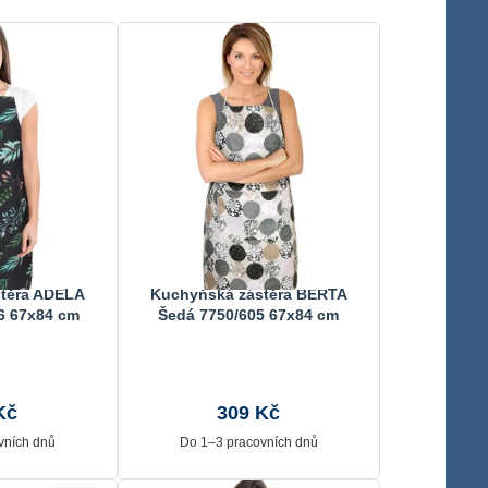
těra ADÉLA
Kuchyňská zástěra BERTA
6 67x84 cm
Šedá 7750/605 67x84 cm
Kč
309 Kč
vních dnů
Do 1–3 pracovních dnů