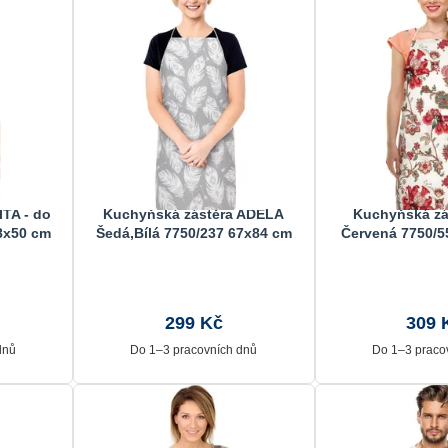
TA - do
Kuchyňská zástěra ADÉLA
Kuchyňská zá
8x50 cm
Šedá,Bílá 7750/237 67x84 cm
Červená 7750/5
299 Kč
309 
dnů
Do 1–3 pracovních dnů
Do 1–3 praco