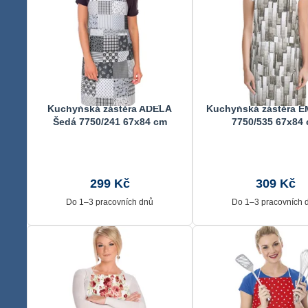
Kuchyňská zástěra ADÉLA
Kuchyňská zástěra E
Šedá 7750/241 67x84 cm
7750/535 67x84
299 Kč
309 Kč
Do 1–3 pracovních dnů
Do 1–3 pracovních 