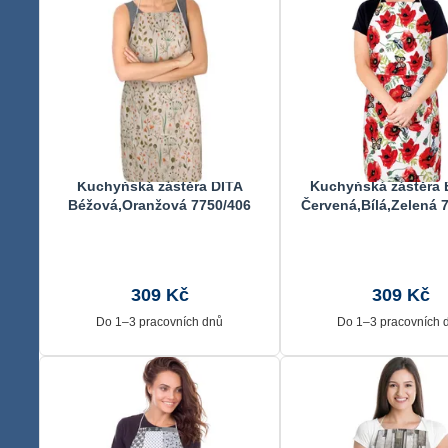
Kuchyňská zástěra DITA
Kuchyňská zástěra
Béžová,Oranžová 7750/406
Červená,Bílá,Zelená 
67x84 cm
67x84 cm
309 Kč
309 Kč
Do 1–3 pracovních dnů
Do 1–3 pracovních 