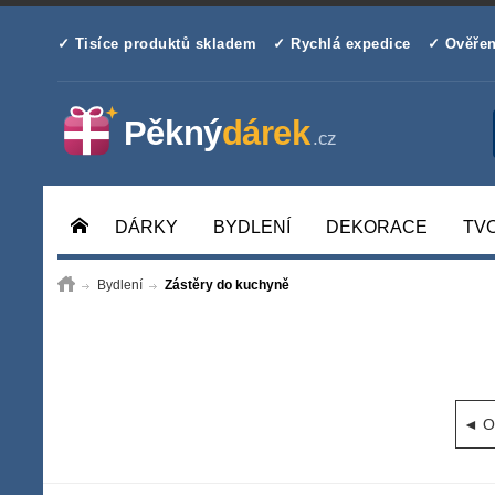
✓ Tisíce produktů skladem
✓ Rychlá expedice
✓ Ověřen
DÁRKY
BYDLENÍ
DEKORACE
TV
Bydlení
Zástěry do kuchyně
◄ Od