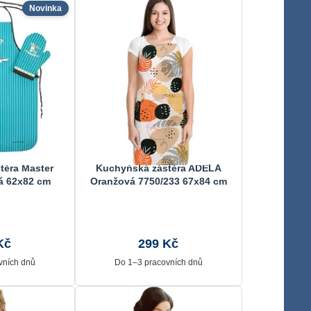
Novinka
těra Master
Kuchyňská zástěra ADÉLA
á 62x82 cm
Oranžová 7750/233 67x84 cm
Kč
299 Kč
vních dnů
Do 1–3 pracovních dnů