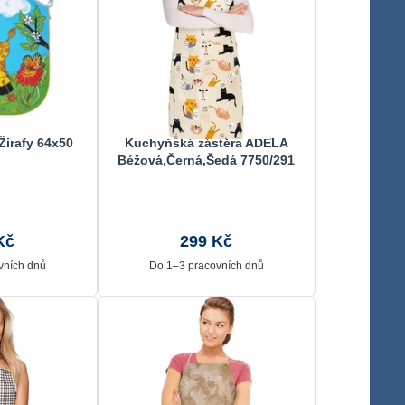
Žirafy 64x50
Kuchyňská zástěra ADÉLA
Béžová,Černá,Šedá 7750/291
67x84 cm
Kč
299 Kč
vních dnů
Do 1–3 pracovních dnů