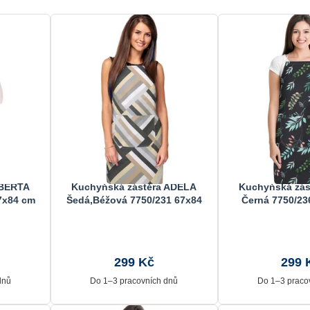
 BERTA
Kuchyňská zástěra ADÉLA
Kuchyňská zás
7x84 cm
Šedá,Béžová 7750/231 67x84
Černá 7750/23
cm
299 Kč
299 
dnů
Do 1–3 pracovních dnů
Do 1–3 praco