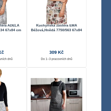
těra ADÉLA
Kuchyňská zástěra EMA
234 67x84 cm
Béžová,Hnědá 7750/563 67x84
cm
Kč
309 Kč
vních dnů
Do 1–3 pracovních dnů