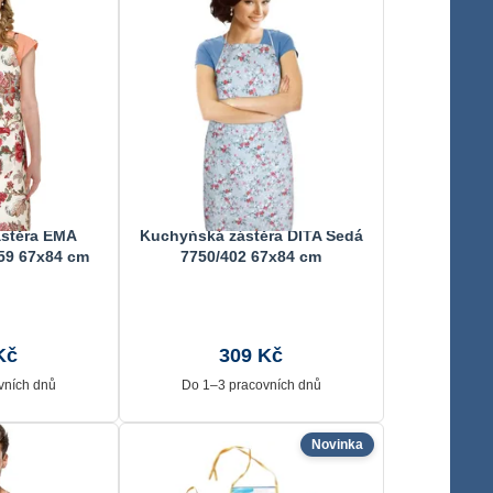
stěra EMA
Kuchyňská zástěra DITA Šedá
59 67x84 cm
7750/402 67x84 cm
Kč
309 Kč
vních dnů
Do 1–3 pracovních dnů
Novinka