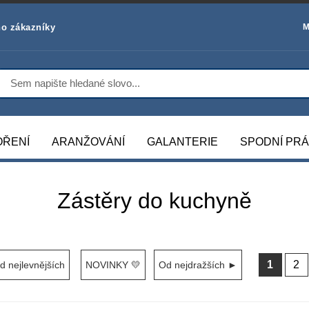
o zákazníky
M
OŘENÍ
ARANŽOVÁNÍ
GALANTERIE
SPODNÍ PR
Zástěry do kuchyně
1
2
 nejlevnějších
NOVINKY 💛
Od nejdražších ►