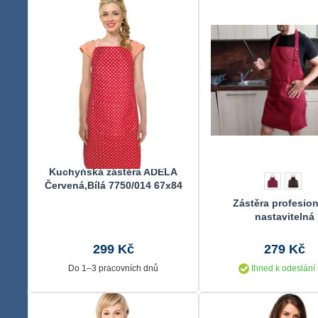
Kuchyňská zástěra ADÉLA
Červená,Bílá 7750/014 67x84
cm
Zástěra profesion
nastavitelná
299 Kč
279 Kč
Do 1–3 pracovních dnů
Ihned k odeslání