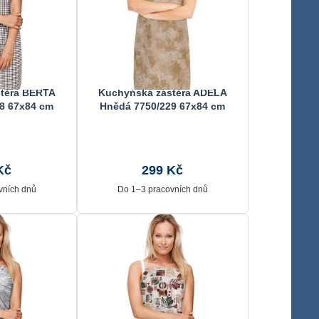
těra BERTA
Kuchyňská zástěra ADÉLA
8 67x84 cm
Hnědá 7750/229 67x84 cm
Kč
299 Kč
vních dnů
Do 1–3 pracovních dnů