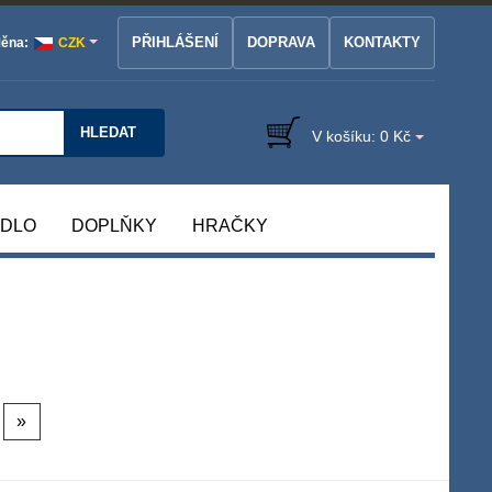
PŘIHLÁŠENÍ
DOPRAVA
KONTAKTY
ěna:
CZK
HLEDAT
V košíku:
0 Kč
ÁDLO
DOPLŇKY
HRAČKY
»