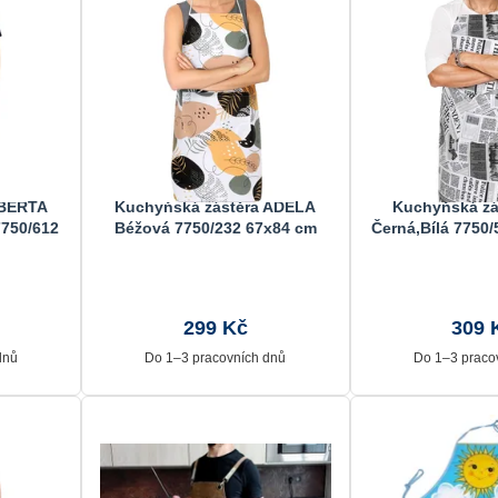
 BERTA
Kuchyňská zástěra ADÉLA
Kuchyňská zá
7750/612
Béžová 7750/232 67x84 cm
Černá,Bílá 7750
299 Kč
309 
dnů
Do 1–3 pracovních dnů
Do 1–3 praco