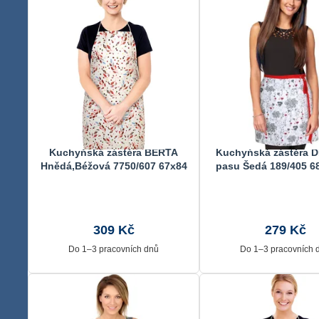
Kuchyňská zástěra BERTA
Kuchyňská zástěra DI
Hnědá,Béžová 7750/607 67x84
pasu Šedá 189/405 6
cm
309 Kč
279 Kč
Do 1–3 pracovních dnů
Do 1–3 pracovních 