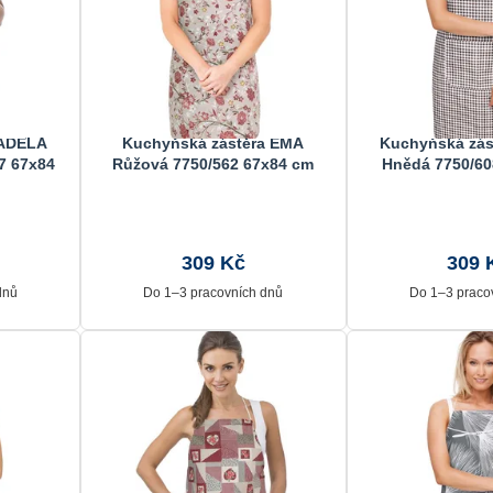
 ADÉLA
Kuchyňská zástěra EMA
Kuchyňská zás
7 67x84
Růžová 7750/562 67x84 cm
Hnědá 7750/60
309 Kč
309 
dnů
Do 1–3 pracovních dnů
Do 1–3 praco