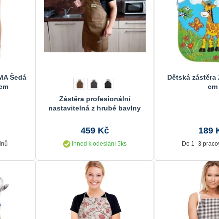
MA Šedá
Dětská zástěra 
 cm
cm
Zástěra profesionální
nastavitelná z hrubé bavlny
459 Kč
189 
dnů
Ihned k odeslání 5ks
Do 1–3 praco