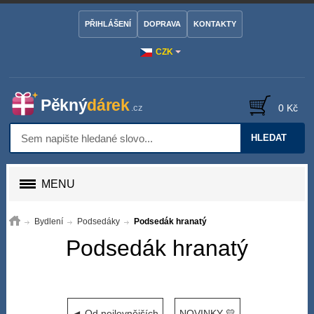
PŘIHLÁŠENÍ
DOPRAVA
KONTAKTY
CZK
0 Kč
HLEDAT
MENU
Bydlení
Podsedáky
Podsedák hranatý
Podsedák hranatý
◄ Od nejlevnějších
NOVINKY 💛