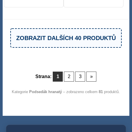
ZOBRAZIT DALŠÍCH 40 PRODUKTŮ
Strana:
1
2
3
»
Kategorie
Podsedák hranatý
– zobrazeno celkem
81
produktů.