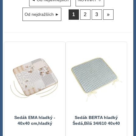
1
2
3
»
Od nejdražších ►
Sedák EMA hladký -
Sedák BERTA hladký
40x40 cm,hladký
Šedá,Bílá 34/610 40x40
béžovošedý patchwork
cm