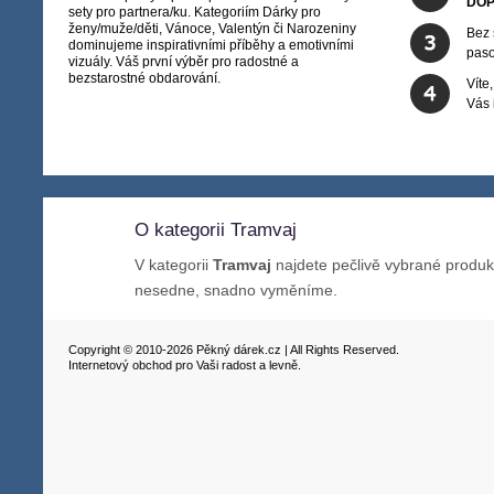
DOP
sety pro partnera/ku. Kategoriím Dárky pro
ženy/muže/děti, Vánoce, Valentýn či Narozeniny
Bez 
dominujeme inspirativními příběhy a emotivními
paso
vizuály. Váš první výběr pro radostné a
bezstarostné obdarování.
Víte
Vás
O kategorii Tramvaj
V kategorii
Tramvaj
najdete pečlivě vybrané produk
nesedne, snadno vyměníme.
Copyright © 2010-2026 Pěkný dárek.cz | All Rights Reserved.
Internetový obchod pro Vaši radost a levně.