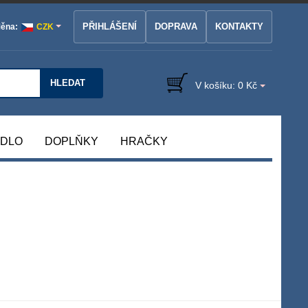
PŘIHLÁŠENÍ
DOPRAVA
KONTAKTY
ěna:
CZK
HLEDAT
V košíku:
0 Kč
ÁDLO
DOPLŇKY
HRAČKY