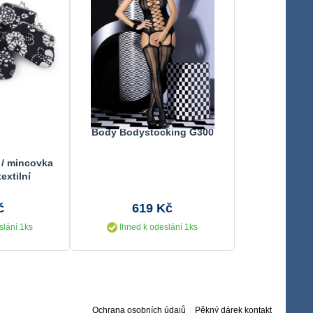
Body Bodystocking G300
 / mincovka
extilní
č
619 Kč
slání 1ks
Ihned k odeslání 1ks
Ochrana osobních údajů
Pěkný dárek kontakt