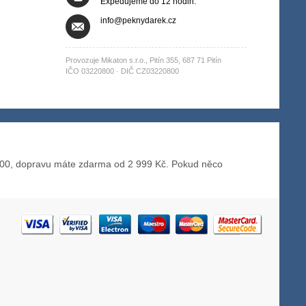
Expedujeme do 12 hodin.
info@peknydarek.cz
Provozuje Mikaton s.r.o., Pitín 355, 687 71 Pitín
IČO 03220800 · DIČ CZ03220800
00, dopravu máte zdarma od 2 999 Kč. Pokud něco