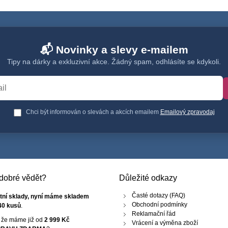
📬 Novinky a slevy e-mailem
Tipy na dárky a exkluzivní akce. Žádný spam, odhlásíte se kdykoli.
Chci být informován o slevách a akcích emailem
Emailový zpravodaj
e dobré vědět?
Důležité odkazy
Časté dotazy (FAQ)
tní sklady, nyní máme skladem
Obchodní podmínky
40 kusů
.
Reklamační řád
, že máme již od
2 999 Kč
Vrácení a výměna zboží