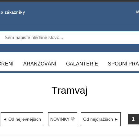
o zákazníky
M
OŘENÍ
ARANŽOVÁNÍ
GALANTERIE
SPODNÍ PR
Tramvaj
1
◄ Od nejlevnějších
NOVINKY 💛
Od nejdražších ►