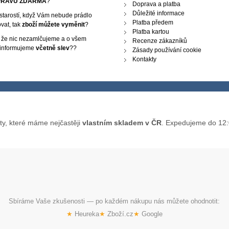
RAVU ZDARMA
?
Doprava a platba
Důležité informace
starostí, když Vám nebude prádlo
Platba předem
vat, tak
zboží můžete vyměnit
?
Platba kartou
, že nic nezamlčujeme a o všem
Recenze zákazníků
 informujeme
včetně slev
??
Zásady používání cookie
Kontakty
ty, které máme nejčastěji
vlastním skladem v ČR
. Expedujeme do 12:
Sbíráme Vaše zkušenosti — po každém nákupu nás můžete ohodnotit:
★
Heureka
★
Zboží.cz
★
Google