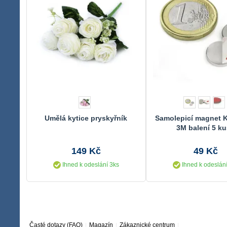
Umělá kytice pryskyřník
Samolepicí magnet K
3M balení 5 k
149 Kč
49 Kč
Ihned k odeslání 3ks
Ihned k odeslání
Časté dotazy (FAQ)
Magazín
Zákaznické centrum