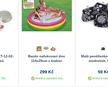
T-12-02-
Bazén nafukovací dno
Malá peněženka
usů
114x25cm v krabici
modrotisk, t
299 Kč
59 K
 3ks
Ihned k odeslání 1ks
Ihned k ode