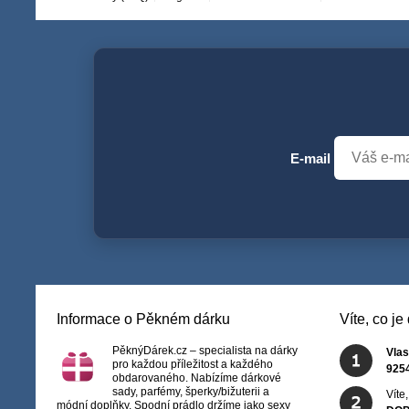
E-mail
Informace o Pěkném dárku
Víte, co j
PěknýDárek.cz – specialista na dárky
Vlas
pro každou příležitost a každého
925
obdarovaného. Nabízíme dárkové
sady, parfémy, šperky/bižuterii a
Víte
módní doplňky. Spodní prádlo držíme jako sexy