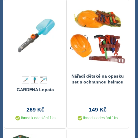
Nářadí dětské na opasku
set s ochrannou helmou
plast v síťce
GARDENA Lopata
269 Kč
149 Kč
Ihned k odeslání 1ks
Ihned k odeslání 1ks