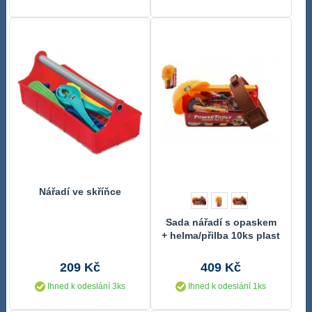
Nářadí ve skříňce
Sada nářadí s opaskem
+ helma/přilba 10ks plast
28cm v kufříku v síťce
209 Kč
409 Kč
Ihned k odeslání 3ks
Ihned k odeslání 1ks