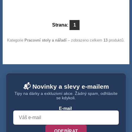
Strana:
1
Kategorie
Pracovní stoly a nářadí
– zobrazeno celkem
13
produktů.
📬 Novinky a slevy e-mailem
Tipy na dárky a exkluzivní akce. Žádný spam, odhlásíte
se kdykoli.
E-mail
ODEBÍRAT