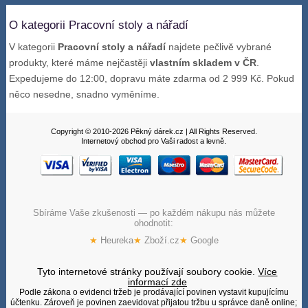
O kategorii Pracovní stoly a nářadí
V kategorii
Pracovní stoly a nářadí
najdete pečlivě vybrané
produkty, které máme nejčastěji
vlastním skladem v ČR
.
Expedujeme do 12:00, dopravu máte zdarma od 2 999 Kč. Pokud
něco nesedne, snadno vyměníme.
Copyright © 2010-2026 Pěkný dárek.cz | All Rights Reserved.
Internetový obchod pro Vaši radost a levně.
Sbíráme Vaše zkušenosti — po každém nákupu nás můžete
ohodnotit:
★
Heureka
★
Zboží.cz
★
Google
Tyto internetové stránky používají soubory cookie.
Více
informací zde
Podle zákona o evidenci tržeb je prodávající povinen vystavit kupujícímu
účtenku. Zároveň je povinen zaevidovat přijatou tržbu u správce daně online;