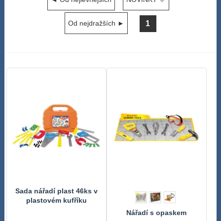
1
Od nejdražších ►
Sada nářadí plast 46ks v
plastovém kufříku
27x22x7cm
Nářadí s opaskem