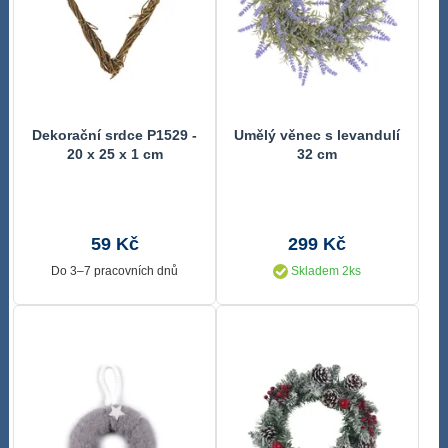
Dekorační srdce P1529 -
Umělý věnec s levandulí
20 x 25 x 1 cm
32 cm
59 Kč
299 Kč
Do 3–7 pracovních dnů
Skladem 2ks