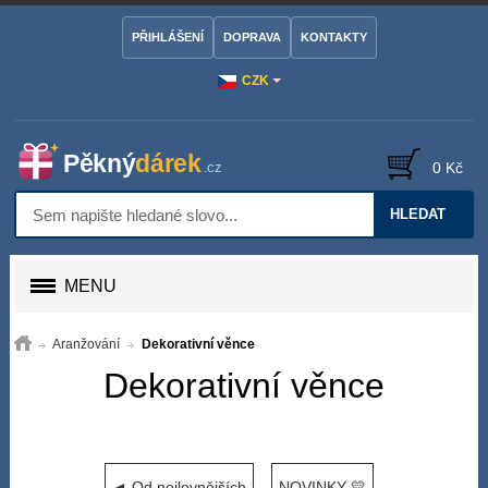
PŘIHLÁŠENÍ
DOPRAVA
KONTAKTY
CZK
0 Kč
HLEDAT
MENU
Aranžování
Dekorativní věnce
Dekorativní věnce
◄ Od nejlevnějších
NOVINKY 💛