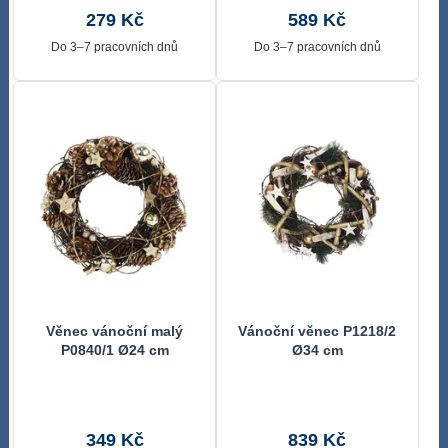
279 Kč
589 Kč
Do 3–7 pracovních dnů
Do 3–7 pracovních dnů
Věnec vánoční malý
Vánoční věnec P1218/2
P0840/1 Ø24 cm
Ø34 cm
349 Kč
839 Kč