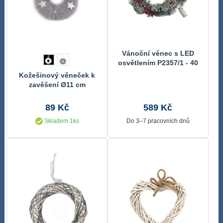
Vánoční věnec s LED
osvětlením P2357/1 - 40
× 40 × 0 cm
Kožešinový věneček k
zavěšení Ø11 cm
89 Kč
589 Kč
Skladem 1ks
Do 3–7 pracovních dnů