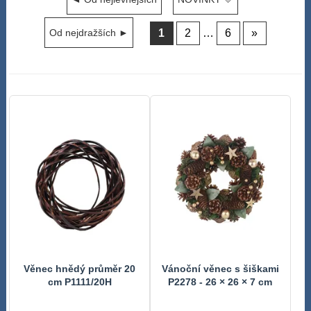
1
2
…
6
»
Od nejdražších ►
Věnec hnědý průměr 20
Vánoční věnec s šiškami
cm P1111/20H
P2278 - 26 × 26 × 7 cm