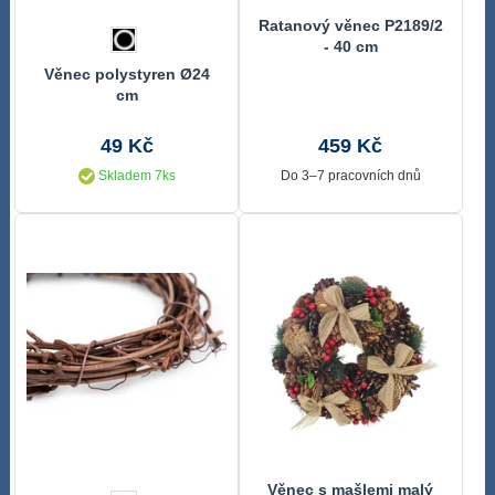
Ratanový věnec P2189/2
- 40 cm
Věnec polystyren Ø24
cm
49 Kč
459 Kč
Skladem 7ks
Do 3–7 pracovních dnů
Věnec s mašlemi malý