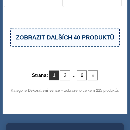
ZOBRAZIT DALŠÍCH 40 PRODUKTŮ
Strana:
1
2
…
6
»
Kategorie
Dekorativní věnce
– zobrazeno celkem
215
produktů.