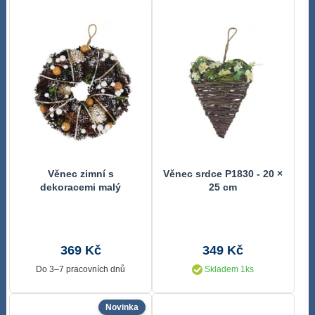
Věnec zimní s
Věnec srdce P1830 - 20 ×
dekoracemi malý
25 cm
P1046/1 Ø24 cm
369 Kč
349 Kč
Do 3–7 pracovních dnů
Skladem 1ks
Novinka