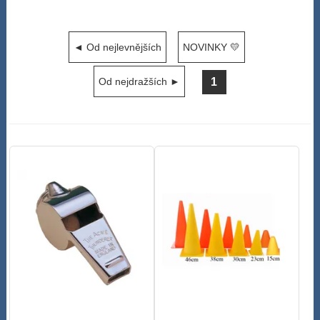
◄ Od nejlevnějších
NOVINKY 💛
1
Od nejdražších ►