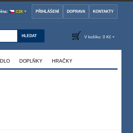
PŘIHLÁŠENÍ
DOPRAVA
KONTAKTY
ěna:
CZK
HLEDAT
V košíku:
0 Kč
ÁDLO
DOPLŇKY
HRAČKY