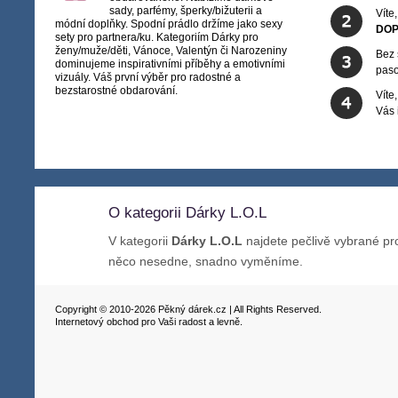
sady, parfémy, šperky/bižuterii a
Víte
módní doplňky. Spodní prádlo držíme jako sexy
DOP
sety pro partnera/ku. Kategoriím Dárky pro
ženy/muže/děti, Vánoce, Valentýn či Narozeniny
Bez 
dominujeme inspirativními příběhy a emotivními
paso
vizuály. Váš první výběr pro radostné a
bezstarostné obdarování.
Víte
Vás
O kategorii Dárky L.O.L
V kategorii
Dárky L.O.L
najdete pečlivě vybrané pr
něco nesedne, snadno vyměníme.
Copyright © 2010-2026 Pěkný dárek.cz | All Rights Reserved.
Internetový obchod pro Vaši radost a levně.