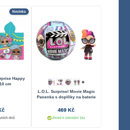
Novinka
rprise Happy
+
10 cm
L.O.L. Surprise! Movie Magic
Panenka s doplňky na baterie
10 překvapení v kouli
Kč
469 Kč
vních dnů
Ihned k odeslání 1ks