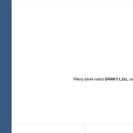
Pěkný dárek nabízí
DÁRKY L.O.L
, s