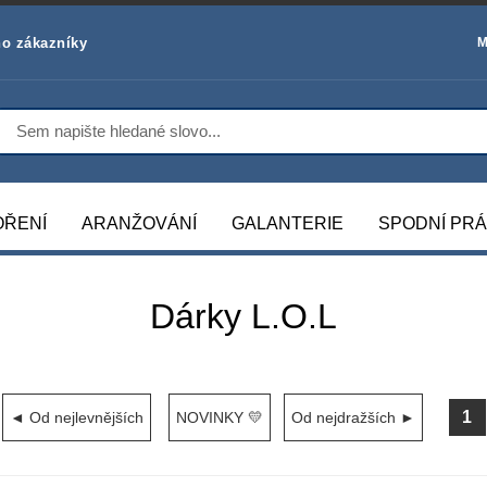
o zákazníky
M
OŘENÍ
ARANŽOVÁNÍ
GALANTERIE
SPODNÍ PR
Dárky L.O.L
1
◄ Od nejlevnějších
NOVINKY 💛
Od nejdražších ►