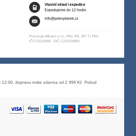
Vlastní sklad i expedice
Expedujeme do 12 hodin.
info@peknydarek.cz
Provozuje Mikaton s.r.o., Pitín 355, 687 71 Pitín
IČO 03220800 · DIČ CZ03220800
 12:00, dopravu máte zdarma od 2 999 Kč. Pokud