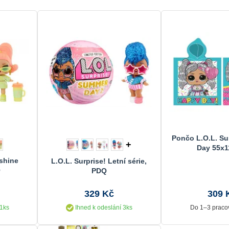
Pončo L.O.L. Su
+
Day 55x1
ushine
L.O.L. Surprise! Letní série,
Q
PDQ
329 Kč
309 
 1ks
Ihned k odeslání 3ks
Do 1–3 praco