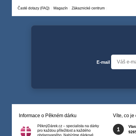
Časté dotazy (FAQ)
Magazín
Zákaznické centrum
E-mail
Informace o Pěkném dárku
Víte, co j
PěknýDárek.cz – specialista na dárky
Vlas
pro každou příležitost a každého
926
obdarovaného. Nabízíme dárkové