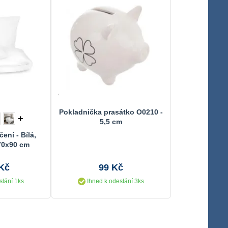
Pokladnička prasátko O0210 -
+
5,5 cm
ení - Bílá,
70x90 cm
 Kč
99 Kč
slání 1ks
Ihned k odeslání 3ks