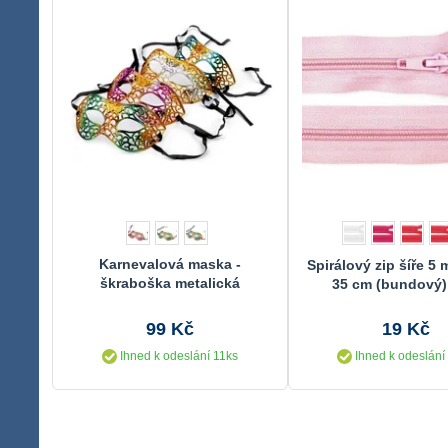
Karnevalová maska -
Spirálový zip šíře 5
škraboška metalická
35 cm (bundový
99 Kč
19 Kč
Ihned k odeslání 11ks
Ihned k odeslání