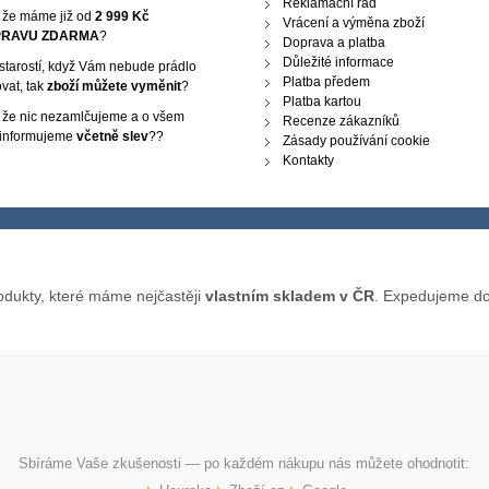
Reklamační řád
, že máme již od
2 999 Kč
Vrácení a výměna zboží
RAVU ZDARMA
?
Doprava a platba
Důležité informace
starostí, když Vám nebude prádlo
Platba předem
vat, tak
zboží můžete vyměnit
?
Platba kartou
, že nic nezamlčujeme a o všem
Recenze zákazníků
 informujeme
včetně slev
??
Zásady používání cookie
Kontakty
odukty, které máme nejčastěji
vlastním skladem v ČR
. Expedujeme do
Sbíráme Vaše zkušenosti — po každém nákupu nás můžete ohodnotit: