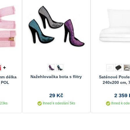
+
Nažehlovačka bota s flitry
 mm délka
Saténové Povleč
) POL
240x200 cm, 
29 Kč
2 359
 23ks
Ihned k odeslání 5ks
Ihned k ode