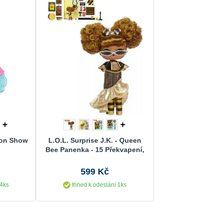
+
+
ion Show
L.O.L. Surprise J.K. - Queen
Bee Panenka - 15 Překvapení,
1. Serie
599 Kč
 4ks
Ihned k odeslání 1ks