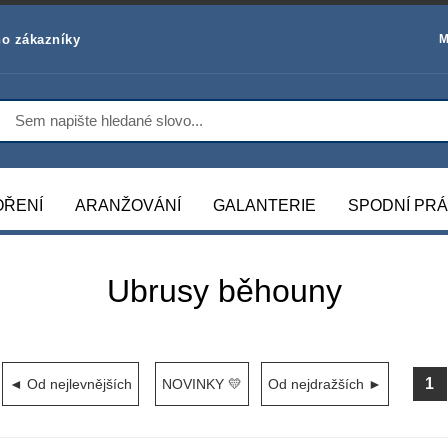
o zákazníky
M
OŘENÍ
ARANŽOVÁNÍ
GALANTERIE
SPODNÍ PR
Ubrusy běhouny
1
◄ Od nejlevnějších
NOVINKY 💛
Od nejdražších ►