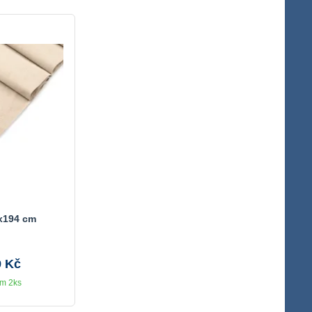
x194 cm
9 Kč
m 2ks