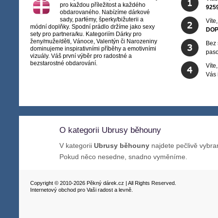
pro každou příležitost a každého
925
obdarovaného. Nabízíme dárkové
sady, parfémy, šperky/bižuterii a
Víte
módní doplňky. Spodní prádlo držíme jako sexy
DOP
sety pro partnera/ku. Kategoriím Dárky pro
ženy/muže/děti, Vánoce, Valentýn či Narozeniny
Bez 
dominujeme inspirativními příběhy a emotivními
paso
vizuály. Váš první výběr pro radostné a
bezstarostné obdarování.
Víte
Vás
O kategorii Ubrusy běhouny
V kategorii
Ubrusy běhouny
najdete pečlivě vybra
Pokud něco nesedne, snadno vyměníme.
Copyright © 2010-2026 Pěkný dárek.cz | All Rights Reserved.
Internetový obchod pro Vaši radost a levně.