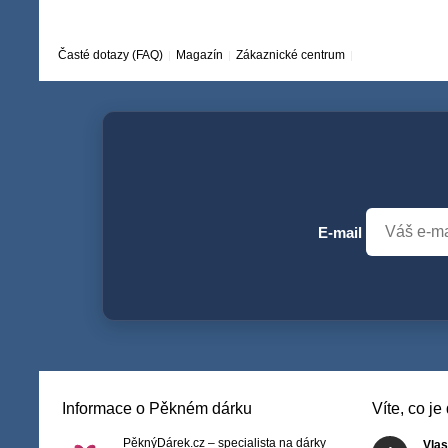
Časté dotazy (FAQ)
Magazín
Zákaznické centrum
E-mail
Informace o Pěkném dárku
Víte, co j
PěknýDárek.cz – specialista na dárky
Vlas