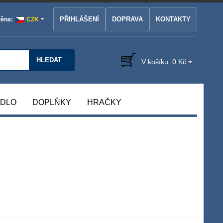
PŘIHLÁŠENÍ
DOPRAVA
KONTAKTY
ěna:
CZK
HLEDAT
V košíku:
0 Kč
ÁDLO
DOPLŇKY
HRAČKY