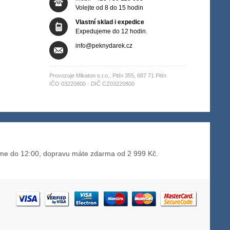
Volejte od 8 do 15 hodin
Vlastní sklad i expedice
Expedujeme do 12 hodin.
info@peknydarek.cz
Provozuje Mikaton s.r.o., Pitín 355, 687 71 Pitín
IČO 03220800 · DIČ CZ03220800
me do 12:00, dopravu máte zdarma od 2 999 Kč.