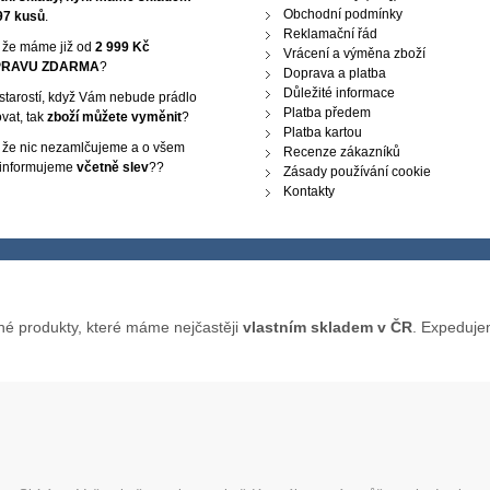
Obchodní podmínky
97 kusů
.
Reklamační řád
, že máme již od
2 999 Kč
Vrácení a výměna zboží
RAVU ZDARMA
?
Doprava a platba
Důležité informace
starostí, když Vám nebude prádlo
Platba předem
vat, tak
zboží můžete vyměnit
?
Platba kartou
, že nic nezamlčujeme a o všem
Recenze zákazníků
 informujeme
včetně slev
??
Zásady používání cookie
Kontakty
né produkty, které máme nejčastěji
vlastním skladem v ČR
. Expeduje