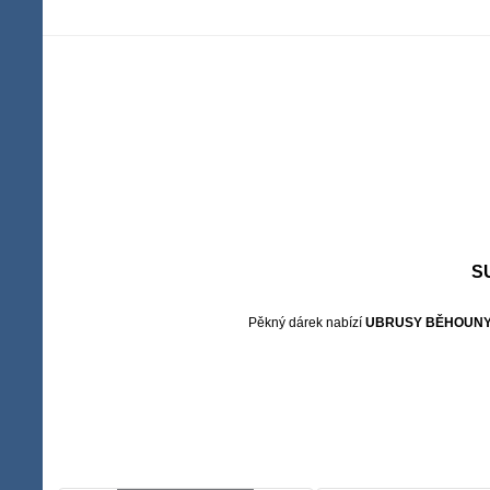
S
Pěkný dárek nabízí
UBRUSY BĚHOUN