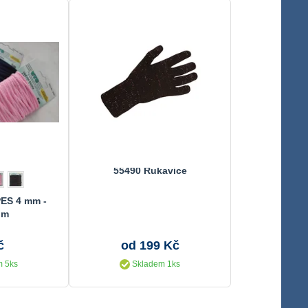
55490 Rukavice
PES 4 mm -
 m
č
od 199 Kč
 5ks
Skladem 1ks