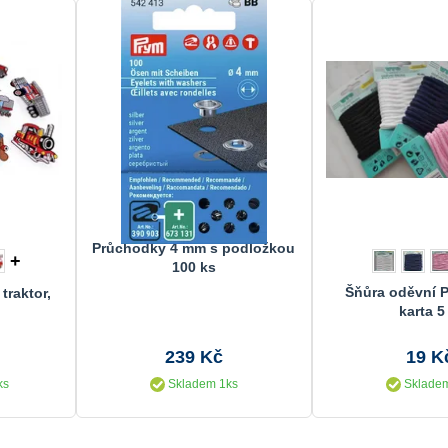
Průchodky 4 mm s podložkou
+
100 ks
Šňůra oděvní 
traktor,
karta 5
239 Kč
19 K
ks
Skladem 1ks
Skladem