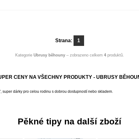
Strana:
1
Kategorie
Ubrusy běhouny
– zobrazeno celkem
4
produktů.
UPER CENY NA VŠECHNY PRODUKTY - UBRUSY BĚHOU
Y
, super dárky pro celou rodinu s dobrou dostupností nebo skladem.
Pěkné tipy na další zboží