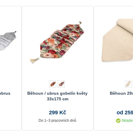
ubrus
Běhoun / ubrus gobelín květy
Běhoun 29
33x175 cm
299 Kč
od 25
Do 1–3 pracovních dnů
Sklade