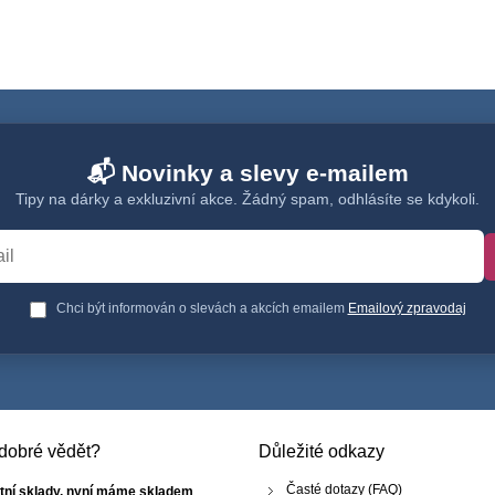
📬 Novinky a slevy e-mailem
Tipy na dárky a exkluzivní akce. Žádný spam, odhlásíte se kdykoli.
Chci být informován o slevách a akcích emailem
Emailový zpravodaj
e dobré vědět?
Důležité odkazy
Časté dotazy (FAQ)
tní sklady, nyní máme skladem