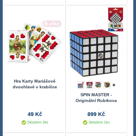
Hra Karty Mariášové
+
dvouhlavé v krabičce
SPIN MASTER -
Originální Rubikova
Kostka Profesor 5x5 -
Hlavolam pro Experty
49 Kč
899 Kč
Skladem 3ks
Skladem 1ks