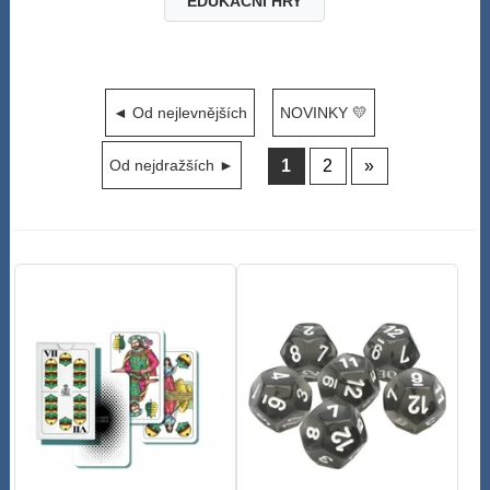
EDUKAČNÍ HRY
◄ Od nejlevnějších
NOVINKY 💛
1
2
»
Od nejdražších ►