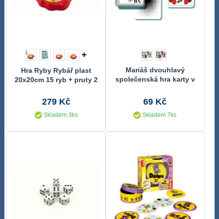
+
Mariáš dvouhlavý
Hra Ryby Rybář plast
společenská hra karty v
20x20cm 15 ryb + pruty 2
plastové krabičce
ks na baterie
6,5x10,5x2cm
279 Kč
69 Kč
Skladem 3ks
Skladem 7ks