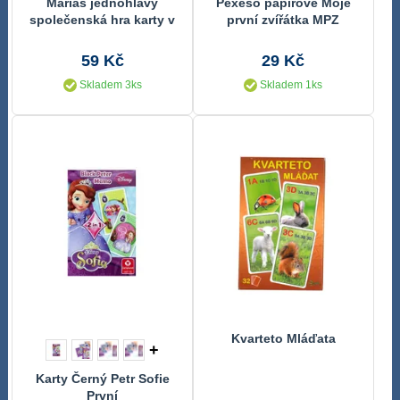
Mariáš jednohlavý
Pexeso papírové Moje
společenská hra karty v
první zvířátka MPZ
papírové krabičce
společenská hra
6,5x10x1cm
27x23cm
59 Kč
29 Kč
Skladem 3ks
Skladem 1ks
Kvarteto Mláďata
+
Karty Černý Petr Sofie
První