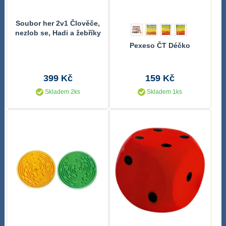
Soubor her 2v1 Člověče,
nezlob se, Hadi a žebříky
Frozen II/Ledové
Pexeso ČT Déčko
království II v krabici
24x24x5,5
399 Kč
159 Kč
Skladem 2ks
Skladem 1ks