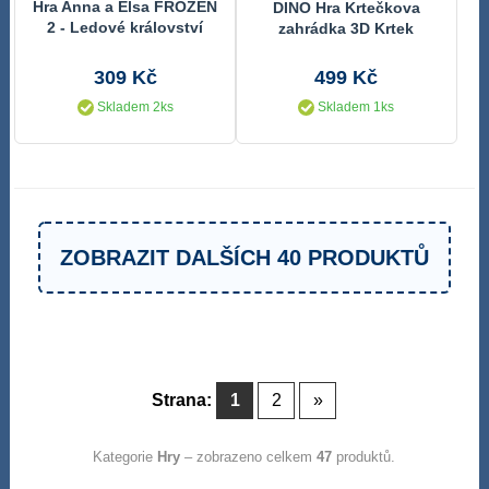
Hra Anna a Elsa FROZEN
DINO Hra Krtečkova
2 - Ledové království
zahrádka 3D Krtek
(Krteček)
*SPOLEČENSKÉ HRY*
309 Kč
499 Kč
Skladem 2ks
Skladem 1ks
ZOBRAZIT DALŠÍCH 40 PRODUKTŮ
Strana:
1
2
»
Kategorie
Hry
– zobrazeno celkem
47
produktů.