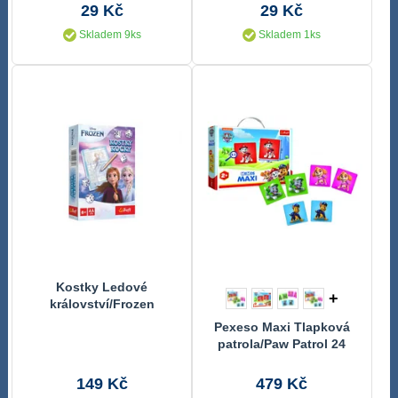
29 Kč
29 Kč
Skladem 9ks
Skladem 1ks
Kostky Ledové
+
království/Frozen
společenská hra v
Pexeso Maxi Tlapková
krabičce 12x16,5x4cm
patrola/Paw Patrol 24
kusů společenská hra v
krabici 37x29x6cm 24m+
149 Kč
479 Kč