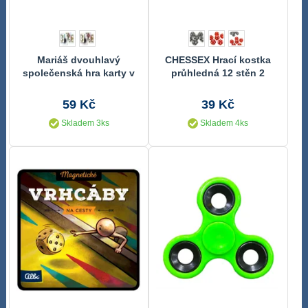
Mariáš dvouhlavý
CHESSEX Hrací kostka
společenská hra karty v
průhledná 12 stěn 2
papírové krabičce
barvy plast 1 kus
6,5x10x1cm
59 Kč
39 Kč
Skladem 3ks
Skladem 4ks