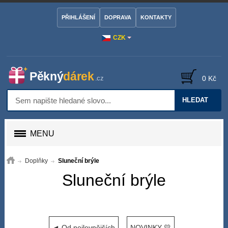
PŘIHLÁŠENÍ
DOPRAVA
KONTAKTY
CZK
0 Kč
HLEDAT
MENU
Doplňky
Sluneční brýle
Sluneční brýle
◄ Od nejlevnějších
NOVINKY 💛