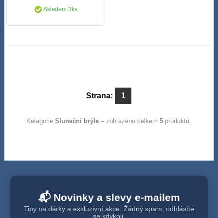
Skladem 3ks
Strana:
1
Kategorie
Sluneční brýle
– zobrazeno celkem
5
produktů.
📬 Novinky a slevy e-mailem
Tipy na dárky a exkluzivní akce. Žádný spam, odhlásíte
se kdykoli.