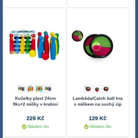
Kuželky plast 24cm
Lambáda/Catch ball hra
9ks+2 míčky v krabici
s míčkem na suchý zip
Wader
19cm v síťce
229 Kč
129 Kč
Skladem 1ks
Skladem 3ks