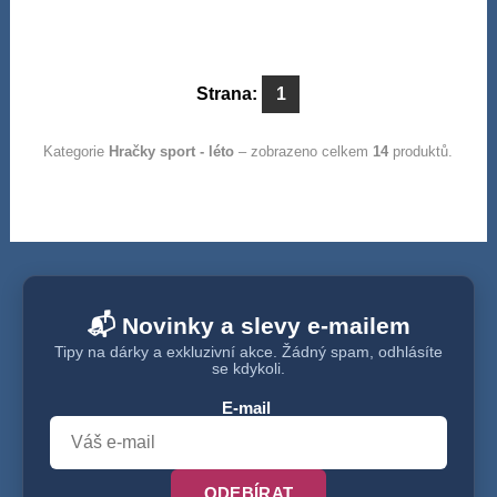
Strana:
1
Kategorie
Hračky sport - léto
– zobrazeno celkem
14
produktů.
📬 Novinky a slevy e-mailem
Tipy na dárky a exkluzivní akce. Žádný spam, odhlásíte
se kdykoli.
E-mail
ODEBÍRAT