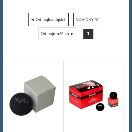
◄ Od nejlevnějších
NOVINKY 💛
1
Od nejdražších ►