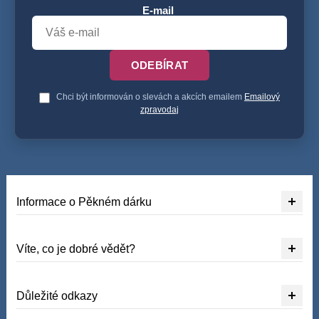
E-mail
ODEBÍRAT
Chci být informován o slevách a akcích emailem
Emailový
zpravodaj
Informace o Pěkném dárku
Víte, co je dobré vědět?
Důležité odkazy