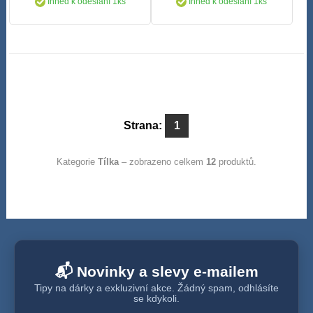
Ihned k odeslání 1ks
Ihned k odeslání 1ks
Strana:
1
Kategorie
Tílka
– zobrazeno celkem
12
produktů.
📬 Novinky a slevy e-mailem
Tipy na dárky a exkluzivní akce. Žádný spam, odhlásíte
se kdykoli.