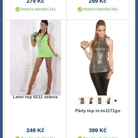
279 Kč
299 Kč
Ihned k odeslání 1ks
Ihned k odeslání 4ks
Letní top 6211 zelená
+
Párty top in-to1171go
249 Kč
399 Kč