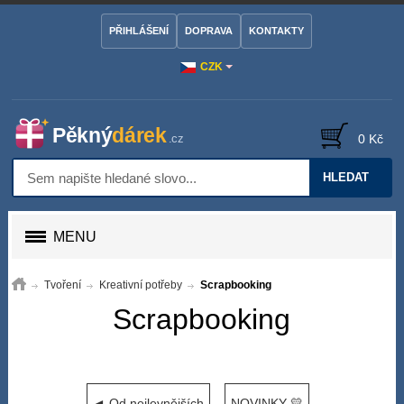
PŘIHLÁŠENÍ
DOPRAVA
KONTAKTY
CZK
0 Kč
HLEDAT
MENU
Tvoření
Kreativní potřeby
Scrapbooking
Scrapbooking
◄ Od nejlevnějších
NOVINKY 💛