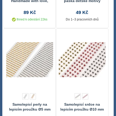
Handmade with love,
páska dětské motivy
thank you Ø25 mm
sada
89 Kč
49 Kč
Ihned k odeslání 22ks
Do 1–3 pracovních dnů
Samolepicí perly na
Samolepicí srdce na
lepicím proužku Ø5 mm
lepicím proužku Ø10 mm