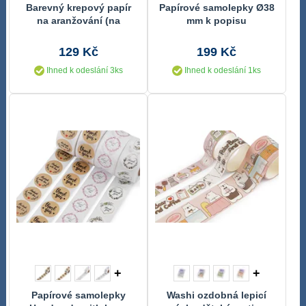
Barevný krepový papír
Papírové samolepky Ø38
na aranžování (na
mm k popisu
oslavy, párty)
129 Kč
199 Kč
Ihned k odeslání 3ks
Ihned k odeslání 1ks
+
+
Papírové samolepky
Washi ozdobná lepicí