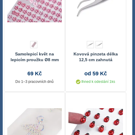
Samolepicí květ na
Kovová pinzeta délka
lepicím proužku Ø8 mm
12,5 cm zahnutá
69 Kč
od 59 Kč
Do 1–3 pracovních dnů
Ihned k odeslání 1ks