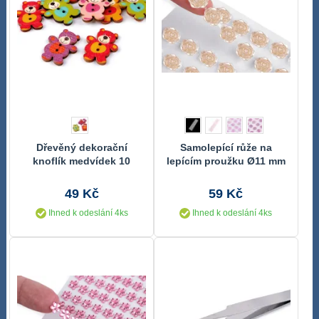
Dřevěný dekorační
Samolepící růže na
knoflík medvídek 10
lepícím proužku Ø11 mm
kusů
49 Kč
59 Kč
Ihned k odeslání 4ks
Ihned k odeslání 4ks