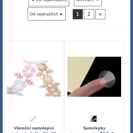
1
2
»
Od nejdražších ►
Vánoční samolepicí
Samolepky