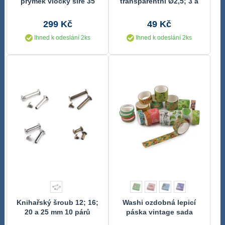
prýmek vločky šíře 35
transparentní Ø2,5; 3 a
mm návin 13 metrů
3,5 cm 10 karet
299 Kč
49 Kč
Ihned k odeslání 2ks
Ihned k odeslání 2ks
Knihařský šroub 12; 16;
Washi ozdobná lepicí
20 a 25 mm 10 párů
páska vintage sada