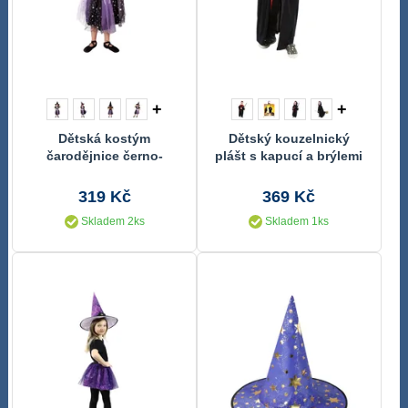
+
+
Dětská kostým
Dětský kouzelnický
čarodějnice černo-
plášt s kapucí a brýlemi
fialová (M) e-obal
319 Kč
369 Kč
Skladem 2ks
Skladem 1ks