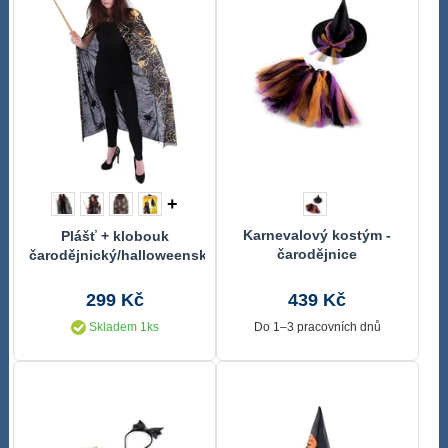
+
Karnevalový kostým -
Plášť + klobouk
čarodějnice
čarodějnický/halloweenský,
dospělý
299 Kč
439 Kč
Skladem 1ks
Do 1–3 pracovních dnů