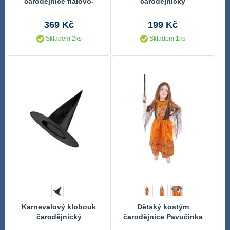
čarodějnice fialovo-
čarodějnický
černá (M) e-obal
369 Kč
199 Kč
Skladem 2ks
Skladem 1ks
Karnevalový klobouk
Dětský kostým
čarodějnický
čarodějnice Pavučinka
(M) e-obal