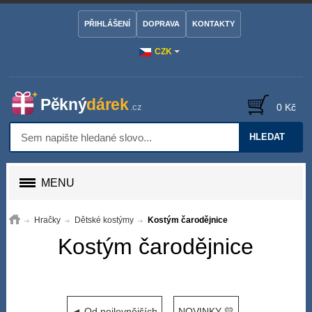
PŘIHLÁŠENÍ
DOPRAVA
KONTAKTY
CZK
0 Kč
HLEDAT
MENU
Hračky
Dětské kostýmy
Kostým čarodějnice
Kostým čarodějnice
◄ Od nejlevnějších
NOVINKY 💛