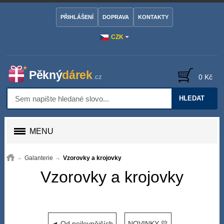
PŘIHLÁŠENÍ
DOPRAVA
KONTAKTY
CZK
0 Kč
HLEDAT
MENU
Galanterie
Vzorovky a krojovky
Vzorovky a krojovky
◄ Od nejlevnějších
NOVINKY 💛