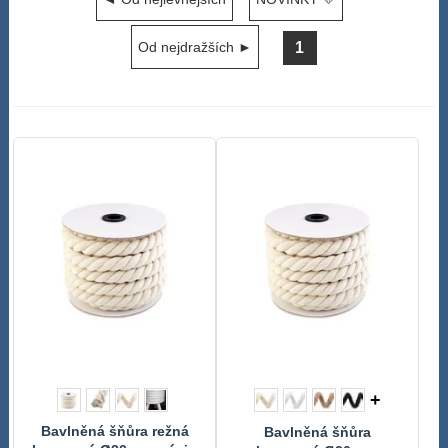
1
Od nejdražších ►
+
Bavlněná šňůra režná
Bavlněná šňůra