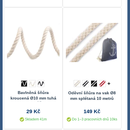
+
Bavlněná šňůra
Oděvní šňůra na vak Ø8
kroucená Ø10 mm tuhá
mm splétaná 10 metrů
METRÁŽ
29 Kč
149 Kč
Skladem 41m
Do 1–3 pracovních dnů 10ks