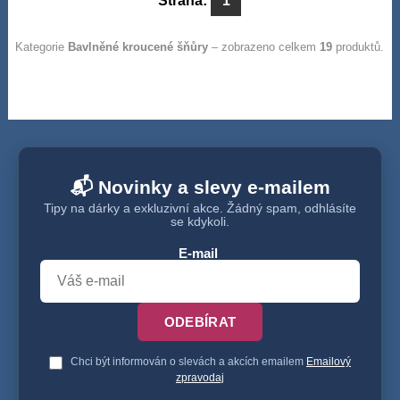
Strana:
1
Kategorie
Bavlněné kroucené šňůry
– zobrazeno celkem
19
produktů.
📬 Novinky a slevy e-mailem
Tipy na dárky a exkluzivní akce. Žádný spam, odhlásíte
se kdykoli.
E-mail
ODEBÍRAT
Chci být informován o slevách a akcích emailem
Emailový
zpravodaj