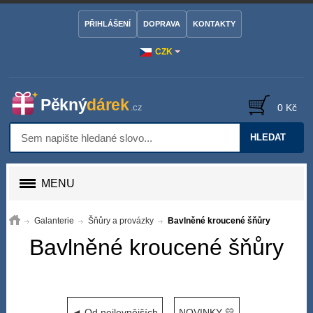
PŘIHLÁŠENÍ
DOPRAVA
KONTAKTY
CZK
0 Kč
HLEDAT
MENU
Galanterie
Šňůry a provázky
Bavlněné kroucené šňůry
Bavlněné kroucené šňůry
◄ Od nejlevnějších
NOVINKY 💛