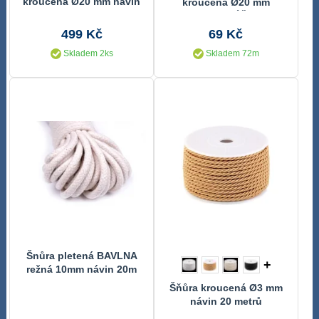
kroucená Ø20 mm návin
kroucená Ø20 mm
10 metrů
METRÁŽ
499 Kč
69 Kč
Skladem 2ks
Skladem 72m
Šnůra pletená BAVLNA
+
režná 10mm návin 20m
Šňůra kroucená Ø3 mm
návin 20 metrů