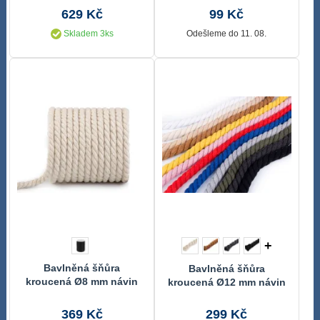
629 Kč
99 Kč
Skladem 3ks
Odešleme do 11. 08.
+
Bavlněná šňůra
Bavlněná šňůra
kroucená Ø8 mm návin
kroucená Ø12 mm návin
19 metrů
10 metrů
369 Kč
299 Kč