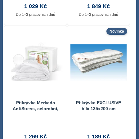
1 029 Kč
1 849 Kč
Do 1–3 pracovních dnů
Do 1–3 pracovních dnů
Novinka
Přikrývka Merkado
Přikrývka EXCLUSIVE
AntiStress, celoroční,
bílá 135x200 cm
140x220, prodloužená,
935g Bílá 8650/935
140x220 cm
1 269 Kč
1 189 Kč