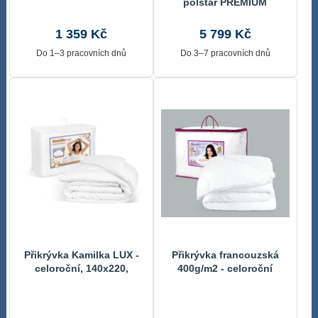
polštář PRÉMIUM
8650/1430 140x220 cm
(140x200 + 70x90 cm)
1 359 Kč
5 799 Kč
Do 1–3 pracovních dnů
Do 3–7 pracovních dnů
Přikrývka Kamilka LUX -
Přikrývka francouzská
celoroční, 140x220,
400g/m2 - celoroční
prodloužená, 935g Bílá
přikrývka Bílá 6900/1600
5900/0935 140x220 cm
220x200 cm