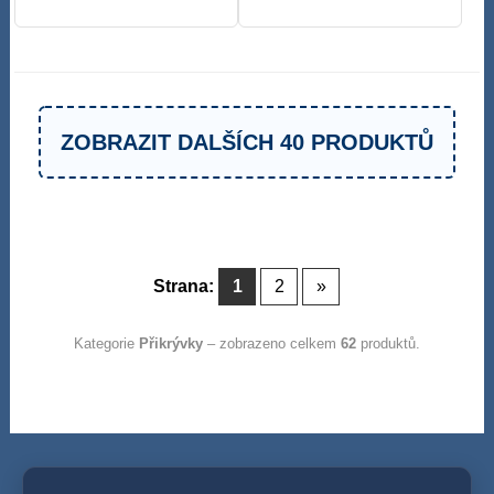
ZOBRAZIT DALŠÍCH 40 PRODUKTŮ
Strana:
1
2
»
Kategorie
Přikrývky
– zobrazeno celkem
62
produktů.