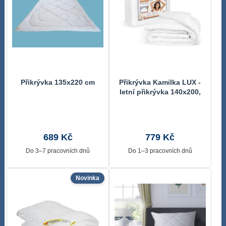
Přikrývka 135x220 cm
Přikrývka Kamilka LUX -
letní přikrývka 140x200,
400 g Bílá 5900/0400
140x200 cm
689 Kč
779 Kč
Do 3–7 pracovních dnů
Do 1–3 pracovních dnů
Novinka