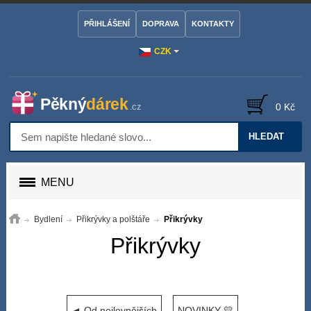
PŘIHLÁŠENÍ
DOPRAVA
KONTAKTY
CZK
0 Kč
HLEDAT
MENU
Bydlení
Přikrývky a polštáře
Přikrývky
Přikrývky
◄ Od nejlevnějších
NOVINKY 💛