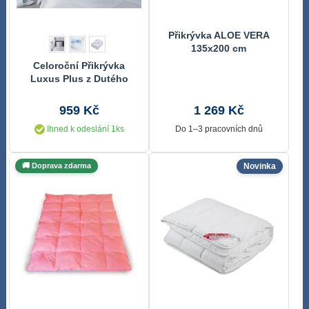
Přikrývka ALOE VERA
135x200 cm
Celoroční Přikrývka
Luxus Plus z Dutého
Vlákna - 140x200 cm
959 Kč
1 269 Kč
Ihned k odeslání 1ks
Do 1–3 pracovních dnů
🚚 Doprava zdarma
Novinka