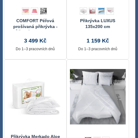
COMFORT Péřová
Přikrývka LUXUS
prošívaná přikrývka -
135x200 cm
RŮŽOVÁ - 140x200 cm
3 499 Kč
1 159 Kč
Do 1–3 pracovních dnů
Do 1–3 pracovních dnů
Přikrývka Merkado Aloe