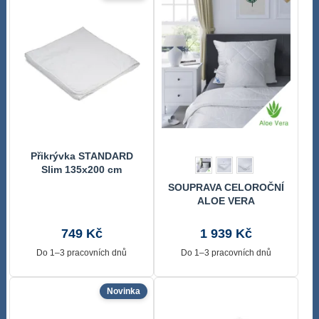
Přikrývka STANDARD
Slim 135x200 cm
SOUPRAVA CELOROČNÍ
ALOE VERA
přikrývka+polštář,
140x200, 70x90cm AKCE
749 Kč
1 939 Kč
Do 1–3 pracovních dnů
Do 1–3 pracovních dnů
Novinka