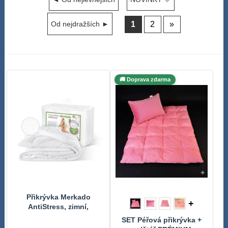
1
2
»
Od nejdražších ►
🚚 Doprava zdarma
Přikrývka Merkado
+
AntiStress, zimní,
140x220,
SET Péřová přikrývka +
prodloužená,1430g Bílá