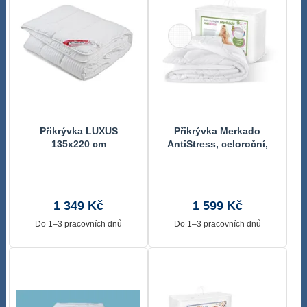
Přikrývka LUXUS
Přikrývka Merkado
135x220 cm
AntiStress, celoroční,
220x200, 1320 g Bílá
8650/1320 220x200 cm
1 349 Kč
1 599 Kč
Do 1–3 pracovních dnů
Do 1–3 pracovních dnů