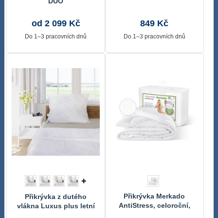
DUO
od 2 099 Kč
849 Kč
Do 1–3 pracovních dnů
Do 1–3 pracovních dnů
+
Přikrývka Merkado
Přikrývka z dutého
AntiStress, celoroční,
vlákna Luxus plus letní
140x200, 850g Bílá