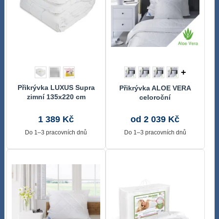
+
Přikrývka LUXUS Supra
Přikrývka ALOE VERA
zimní 135x220 cm
celoroční
1 389 Kč
od 2 039 Kč
Do 1–3 pracovních dnů
Do 1–3 pracovních dnů