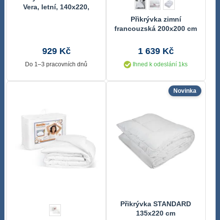
Vera, letní, 140x220,
prodloužená, 495g Bílá
Přikrývka zimní
8600/495 140x220 cm
francouzská 200x200 cm
Luxus plus 1800g
929 Kč
1 639 Kč
Do 1–3 pracovních dnů
Ihned k odeslání 1ks
Novinka
Přikrývka STANDARD
135x220 cm