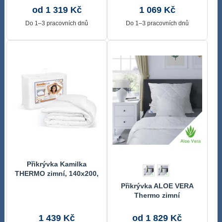
8650/850
od 1 319 Kč
1 069 Kč
Do 1–3 pracovních dnů
Do 1–3 pracovních dnů
Přikrývka Kamilka
THERMO zimní, 140x200,
1680g Bílá 5900/1680
Přikrývka ALOE VERA
140x200 cm
Thermo zimní
1 439 Kč
od 1 829 Kč