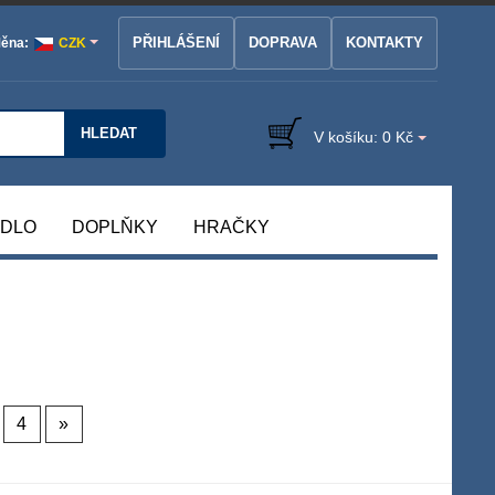
PŘIHLÁŠENÍ
DOPRAVA
KONTAKTY
ěna:
CZK
HLEDAT
V košíku:
0 Kč
ÁDLO
DOPLŇKY
HRAČKY
4
»