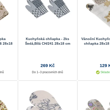
pka
Kuchyňská chňapka - 2ks
Vánoční Kuchyňs
6 28x18
Šedá,Bílá CH/241 28x18 cm
chňapka 28x18
zvone
269 Kč
129 
dnů
Do 1–3 pracovních dnů
Sklade