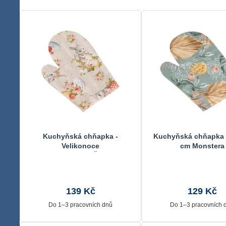
Kuchyňská chňapka -
Kuchyňská chňapka 
Velikonoce
cm Monstera
Béžová,Zelená,Červená
CH/551 28x18 cm
139 Kč
129 Kč
Do 1–3 pracovních dnů
Do 1–3 pracovních 