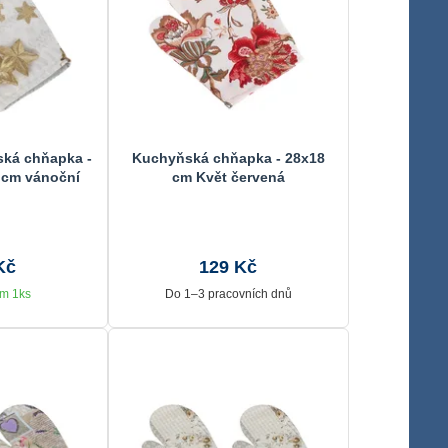
ká chňapka -
Kuchyňská chňapka - 28x18
 cm vánoční
cm Květ červená
ček
Kč
129 Kč
m 1ks
Do 1–3 pracovních dnů