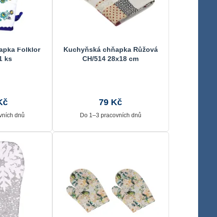
pka Folklor
Kuchyňská chňapka Růžová
1 ks
CH/514 28x18 cm
Kč
79 Kč
vních dnů
Do 1–3 pracovních dnů