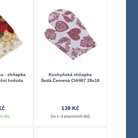
a - chňapka
Kuchyňská chňapka
ční hvězda
Šedá,Červená CH/407 28x18
cm
Kč
139 Kč
m 4ks
Do 1–3 pracovních dnů