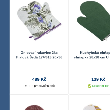
Grilovací rukavice 2ks
Kuchyňská chňap
Fialová,Šedá 174/613 20x36
chňapka 28x18 cm Un
cm
zelená
489 Kč
139 Kč
Do 1–3 pracovních dnů
Skladem 1ks