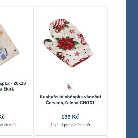
pka - 28x18
a žlutá
Kuchyňská chňapka vánoční
Červená,Zelená CH/131
Kč
139 Kč
vních dnů
Do 1–3 pracovních dnů