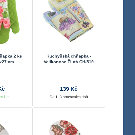
ňapka 2 ks
Kuchyňská chňapka -
x27 cm
Velikonoce Žlutá CH/519
28x18 cm
Kč
139 Kč
m 1ks
Do 1–3 pracovních dnů