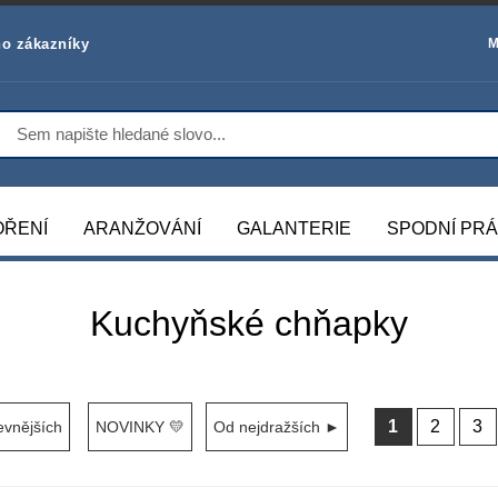
o zákazníky
M
OŘENÍ
ARANŽOVÁNÍ
GALANTERIE
SPODNÍ PR
Kuchyňské chňapky
1
2
3
evnějších
NOVINKY 💛
Od nejdražších ►