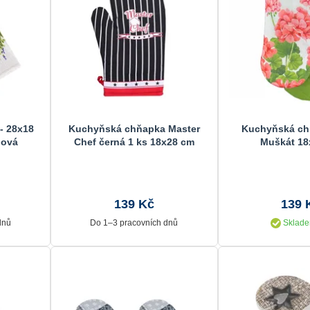
- 28x18
Kuchyňská chňapka Master
Kuchyňská ch
lová
Chef černá 1 ks 18x28 cm
Muškát 18
139 Kč
139 
dnů
Do 1–3 pracovních dnů
Sklade