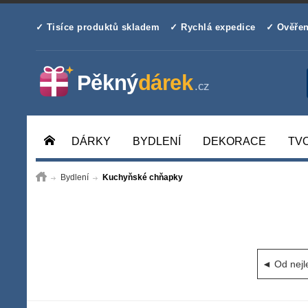
✓ Tisíce produktů skladem
✓ Rychlá expedice
✓ Ověřen
DÁRKY
BYDLENÍ
DEKORACE
TV
Bydlení
Kuchyňské chňapky
◄ Od nejl