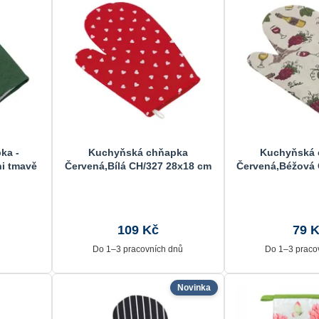
ka -
Kuchyňská chňapka
Kuchyňská 
i tmavě
Červená,Bílá CH/327 28x18 cm
Červená,Béžová 
cm
109 Kč
79 
Do 1–3 pracovních dnů
Do 1–3 praco
Novinka