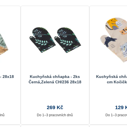
- 28x18
Kuchyňská chňapka - 2ks
Kuchyňská chňa
Černá,Zelená CH/236 28x18
cm Kočičk
cm
269 Kč
129 
dnů
Do 1–3 pracovních dnů
Do 1–3 praco