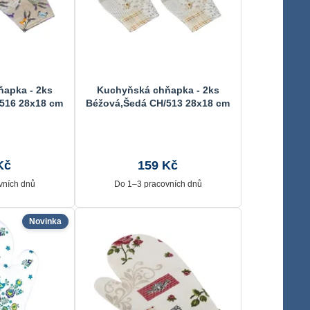
apka - 2ks
Kuchyňská chňapka - 2ks
/516 28x18 cm
Béžová,Šedá CH/513 28x18 cm
Kč
159 Kč
vních dnů
Do 1–3 pracovních dnů
Novinka