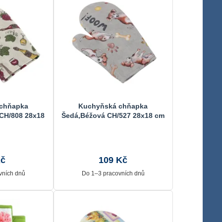
chňapka
Kuchyňská chňapka
CH/808 28x18
Šedá,Béžová CH/527 28x18 cm
Kč
109 Kč
vních dnů
Do 1–3 pracovních dnů