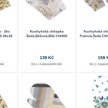
 - 2ks
Kuchyňská chňapka
Kuchyňská chň
0 28x18
Šedá,Béžová,Bílá CH/409
Fialová,Šedá CH
28x18 cm
139 Kč
159 
dnů
Do 1–3 pracovních dnů
Do 1–3 praco