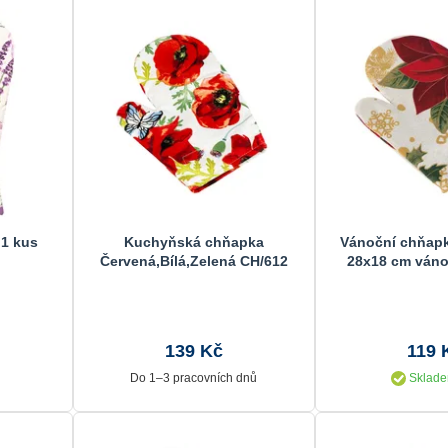
1 kus
Kuchyňská chňapka
Vánoční chňapk
Červená,Bílá,Zelená CH/612
28x18 cm váno
28x18 cm
139 Kč
119 
Do 1–3 pracovních dnů
Sklade