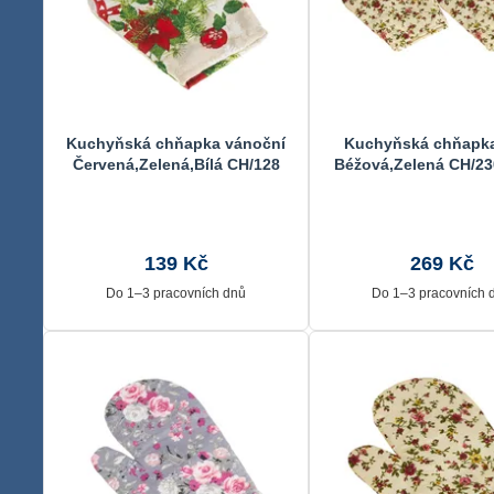
Kuchyňská chňapka vánoční
Kuchyňská chňapka
Červená,Zelená,Bílá CH/128
Béžová,Zelená CH/23
28x18 cm
cm
139 Kč
269 Kč
Do 1–3 pracovních dnů
Do 1–3 pracovních 