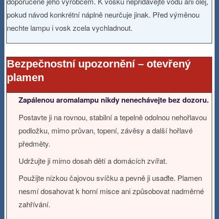
doporučené jeho výrobcem. K vosku nepřidávejte vodu ani olej,
pokud návod konkrétní náplně neurčuje jinak. Před výměnou
nechte lampu i vosk zcela vychladnout.
Bezpečnostní upozornění – otevřený
plamen
Zapálenou aromalampu nikdy nenechávejte bez dozoru.
Postavte ji na rovnou, stabilní a tepelně odolnou nehořlavou
podložku, mimo průvan, topení, závěsy a další hořlavé
předměty.
Udržujte ji mimo dosah dětí a domácích zvířat.
Použijte nízkou čajovou svíčku a pevně ji usaďte. Plamen
nesmí dosahovat k horní misce ani způsobovat nadměrné
zahřívání.