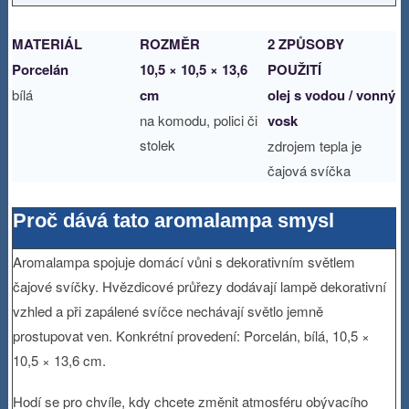
MATERIÁL
ROZMĚR
2 ZPŮSOBY
Porcelán
10,5 × 10,5 × 13,6
POUŽITÍ
bílá
cm
olej s vodou / vonný
na komodu, polici či
vosk
stolek
zdrojem tepla je
čajová svíčka
Proč dává tato aromalampa smysl
Aromalampa spojuje domácí vůni s dekorativním světlem
čajové svíčky. Hvězdicové průřezy dodávají lampě dekorativní
vzhled a při zapálené svíčce nechávají světlo jemně
prostupovat ven. Konkrétní provedení: Porcelán, bílá, 10,5 ×
10,5 × 13,6 cm.
Hodí se pro chvíle, kdy chcete změnit atmosféru obývacího