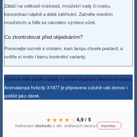
Záleží na velikosti místnosti, množství vody či vosku,
koncentraci náplně a době zahřívání. Začněte menším
množstvím a řiďte se návodem výrobce vůně.
Co zkontrolovat před objednáním?
Porovnejte rozměr s místem, kam lampu chcete postavit, a
ověřte si motiv i barvu konkrétní varianty.
Vyberte vůni podle nálady a lampě dopřejte bezpečné místo.
Aromalampa hvězdy X1977 je připravena zútulnit váš domov i
potěšit jako dárek.
★★★★☆
4,9 / 5
hodnocení
obchodu
z 48+ ověřených recenzí
Heureka ›