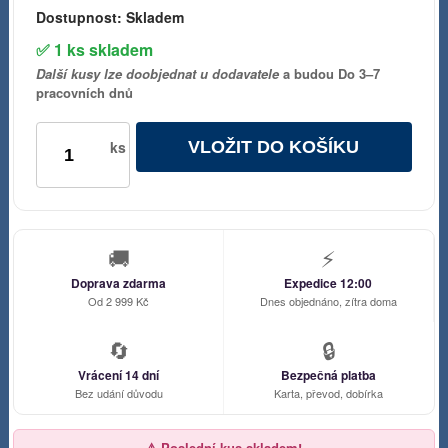
Dostupnost:
Skladem
✅ 1 ks skladem
Další kusy lze doobjednat u dodavatele
a budou Do 3–7
pracovních dnů
VLOŽIT DO KOŠÍKU
ks
🚚
⚡
Doprava zdarma
Expedice 12:00
Od 2 999 Kč
Dnes objednáno, zítra doma
🔄
🔒
Vrácení 14 dní
Bezpečná platba
Bez udání důvodu
Karta, převod, dobírka
⚠️ Poslední kus skladem!