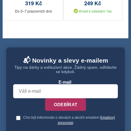
319 Kč
249 Kč
Do 3–7 pracovních dnů
Ihned k odeslání 1ks
📬 Novinky a slevy e-mailem
Tipy na dárky a exkluzivní akce. Žádný spam, odhlásíte
se kdykoli.
E-mail
ODEBÍRAT
Chci být informován o slevách a akcích emailem
Emailový
zpravodaj