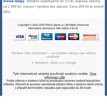
Aroma lampy
. Skladem expedujeme do 12:00, doprava zdarma
od 2 999 Kč, vrácení i výměna bez starostí. Cena 259 Kč je včetně
DPH.
Copyright © 2010-2026 Pěkný dárek.cz | All Rights Reserved.
Internetový obchod pro Vaši radost a levně.
Sbíráme Vaše zkušenosti — po každém nákupu nás můžete
ohodnotit:
★
Heureka
★
Zboží.cz
★
Google
Tyto internetové stránky používají soubory cookie.
Více
informací zde
Podle zákona o evidenci tržeb je prodávající povinen vystavit kupujícímu
účtenku. Zároveň je povinen zaevidovat přijatou tržbu u správce daně online;
v případě technického výpadku pak nejpozději do 48 hodin.