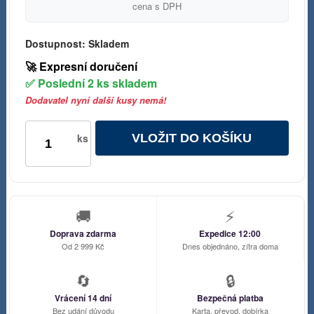
cena s DPH
Dostupnost:
Skladem
🚀 Expresní doručení
✅ Poslední 2 ks skladem
Dodavatel nyní další kusy nemá!
VLOŽIT DO KOŠÍKU
ks
🚚
⚡
Doprava zdarma
Expedice 12:00
Od 2 999 Kč
Dnes objednáno, zítra doma
🔄
🔒
Vrácení 14 dní
Bezpečná platba
Bez udání důvodu
Karta, převod, dobírka