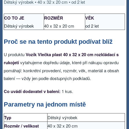
Dětský výrobek • 40 x 32 x 20 cm • od 2 let
CO TO JE
ROZMĚR
VĚK
Dětský výrobek
40 x 32 x 20 cm
od 2 let
Proč se na tento produkt podívat blíž
U produktu
Vozík Vlečka plast 40 x 32 x 20 cm rozkládací s
rukojetí
vytahujeme dopředu údaje, které při nákupu opravdu
pomáhají: konkrétní provedení, rozměr, věk, materiál a obsah
balení — vždy jen podle dostupných podkladů.
Co uvádí dodavatel v balení:
1 kus.
Parametry na jednom místě
Typ
Dětský výrobek
Rozměr / velikost
40 x 32 x 20 cm