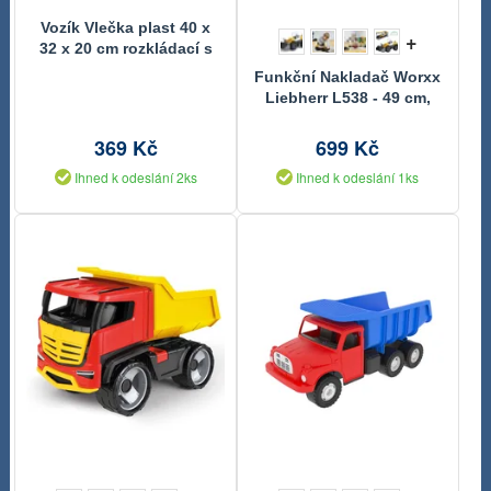
Vozík Vlečka plast 40 x
+
32 x 20 cm rozkládací s
rukojetí
Funkční Nakladač Worxx
Liebherr L538 - 49 cm,
Měřítko 1:15, v Krabici
369 Kč
699 Kč
Ihned k odeslání 2ks
Ihned k odeslání 1ks