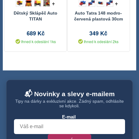
+
+
Dětský Sklápěč Auto
Auto Tatra 148 modro-
TITAN
červená plastová 30cm
689 Kč
349 Kč
Ihned k odeslání 1ks
Ihned k odeslání 2ks
📬 Novinky a slevy e-mailem
Tipy na dárky a exkluzivní akce. Žádný spam, odhlásíte
se kdykoli.
E-mail