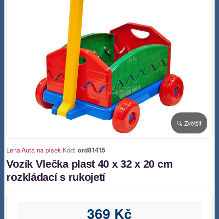
🔍 Zvětšit
Lena
|
Auta na písek
|
Kód:
ord81415
Vozík Vlečka plast 40 x 32 x 20 cm
rozkládací s rukojetí
369 Kč