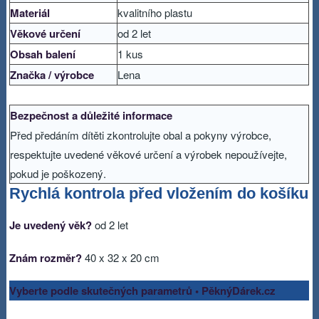
Materiál
kvalitního plastu
Věkové určení
od 2 let
Obsah balení
1 kus
Značka / výrobce
Lena
Bezpečnost a důležité informace
Před předáním dítěti zkontrolujte obal a pokyny výrobce,
respektujte uvedené věkové určení a výrobek nepoužívejte,
pokud je poškozený.
Rychlá kontrola před vložením do košíku
Je uvedený věk?
od 2 let
Znám rozměr?
40 x 32 x 20 cm
Vyberte podle skutečných parametrů • PěknýDárek.cz