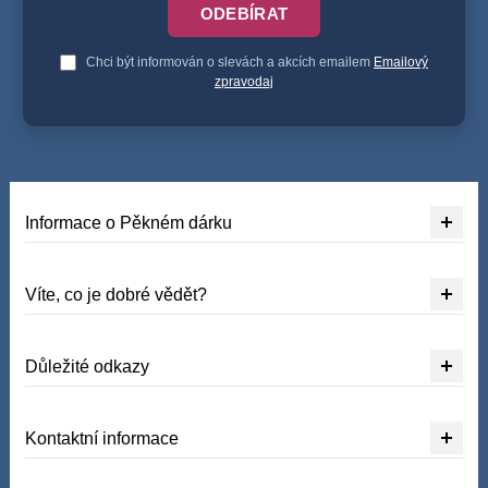
ODEBÍRAT
Chci být informován o slevách a akcích emailem
Emailový
zpravodaj
Informace o Pěkném dárku
Víte, co je dobré vědět?
Důležité odkazy
Kontaktní informace