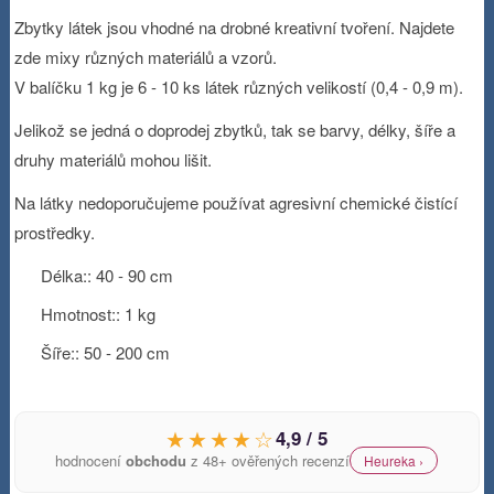
Zbytky látek jsou vhodné na drobné kreativní tvoření. Najdete
zde mixy různých materiálů a vzorů.
V balíčku 1 kg je 6 - 10 ks látek různých velikostí (0,4 - 0,9 m).
Jelikož se jedná o doprodej zbytků, tak se barvy, délky, šíře a
druhy materiálů mohou lišit.
Na látky nedoporučujeme používat agresivní chemické čistící
prostředky.
Délka:: 40 - 90 cm
Hmotnost:: 1 kg
Šíře:: 50 - 200 cm
★★★★☆
4,9 / 5
hodnocení
obchodu
z 48+ ověřených recenzí
Heureka ›