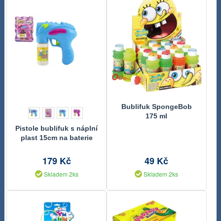
Bublifuk SpongeBob
175 ml
Pistole bublifuk s náplní
plast 15cm na baterie
asst 2 barvy na kartě
179 Kč
49 Kč
Skladem 2ks
Skladem 2ks