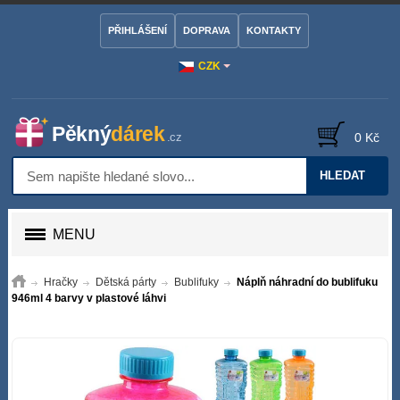
PŘIHLÁŠENÍ
DOPRAVA
KONTAKTY
CZK
0 Kč
HLEDAT
MENU
Hračky
Dětská párty
Bublifuky
Náplň náhradní do bublifuku
946ml 4 barvy v plastové láhvi