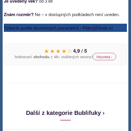
Je uvedený věk?
od 3 let
Znám rozměr?
Ne – v dostupných podkladech není uveden.
Vyberte podle skutečných parametrů • PěknýDárek.cz
★★★★☆
4,9 / 5
hodnocení
obchodu
z 48+ ověřených recenzí
Heureka ›
Další z kategorie Bublifuky ›