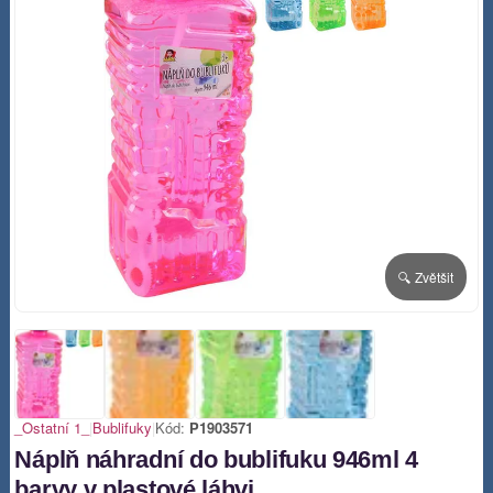
🔍 Zvětšit
_Ostatní 1_
|
Bublifuky
|
Kód:
P1903571
Náplň náhradní do bublifuku 946ml 4
barvy v plastové láhvi