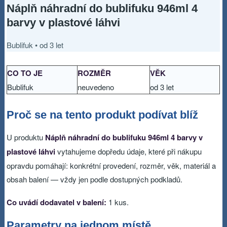
Náplň náhradní do bublifuku 946ml 4
barvy v plastové láhvi
Bublifuk • od 3 let
CO TO JE
ROZMĚR
VĚK
Bublifuk
neuvedeno
od 3 let
Proč se na tento produkt podívat blíž
U produktu
Náplň náhradní do bublifuku 946ml 4 barvy v
plastové láhvi
vytahujeme dopředu údaje, které při nákupu
opravdu pomáhají: konkrétní provedení, rozměr, věk, materiál a
obsah balení — vždy jen podle dostupných podkladů.
Co uvádí dodavatel v balení:
1 kus.
Parametry na jednom místě