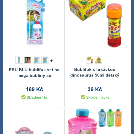
+
Bublifuk s hrkávkou
FRU BLU bublifuk set na
dinosaurus 50ml dětský
mega bubliny se
bublifukovač plast
smyčkou
189 Kč
39 Kč
Skladem 1ks
Skladem 36ks