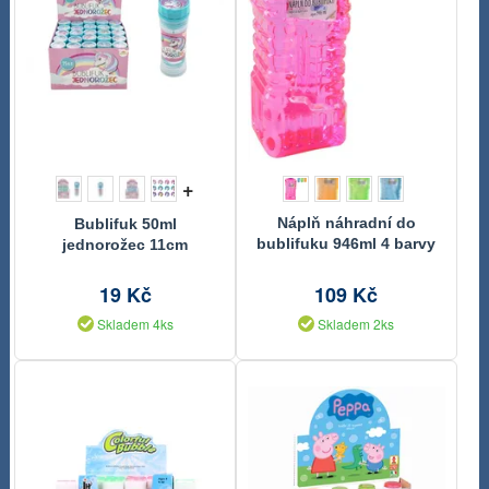
+
Náplň náhradní do
Bublifuk 50ml
bublifuku 946ml 4 barvy
jednorožec 11cm
v plastové láhvi
19 Kč
109 Kč
Skladem 4ks
Skladem 2ks