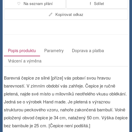
♡
Na seznam přání
f
Sdílet
🔗
Kopírovat odkaz
Popis produktu
Parametry
Doprava a platba
Vrácení a výměna
Barevná čepice ze silné [příze] vás pobaví svou hravou
barevností. V zimním období vás zahřeje. Čepice je ručně
pletená, najde své místo u milovníků neotřelého vkusu oblékání.
Jedná se o výrobek Hand made. Je pletená s výraznou
strukturou peckového vzoru, nahoře zakončená bambulí. Volně
položený obvod čepice je 34 cm, natažený 50 cm. Výška čepice
bez bambule je 25 cm. [Čepice není podšitá.]