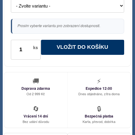
Prosím vyberte variantu pro zobrazení dostupnosti.
VLOŽIT DO KOŠÍKU
ks
🚚
⚡
Doprava zdarma
Expedice 12:00
Od 2 999 Kč
Dnes objednáno, zítra doma
🔄
🔒
Vrácení 14 dní
Bezpečná platba
Bez udání důvodu
Karta, převod, dobírka