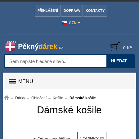
PŘIHLÁŠENÍ
DOPRAVA
KONTAKTY
CZK
0 Kč
HLEDAT
MENU
Dárky
Oblečení
Košile
Dámské košile
Dámské košile
◄ Od nejlevnějších
NOVINKY 💛