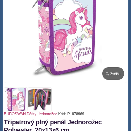
🔍 Zvětšit
EUROSWAN
|
Dárky Jednorožec
|
Kód:
P1878969
Třípatrový plný penál Jednorožec
Polyester, 20x13x6 cm