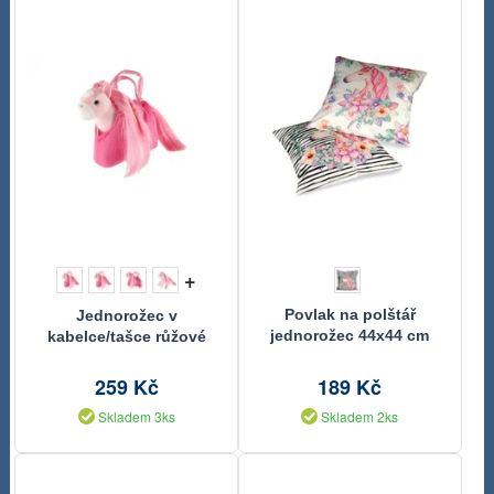
+
Povlak na polštář
Jednorožec v
jednorožec 44x44 cm
kabelce/tašce růžové
plyš 18x20cm
259 Kč
189 Kč
Skladem 3ks
Skladem 2ks