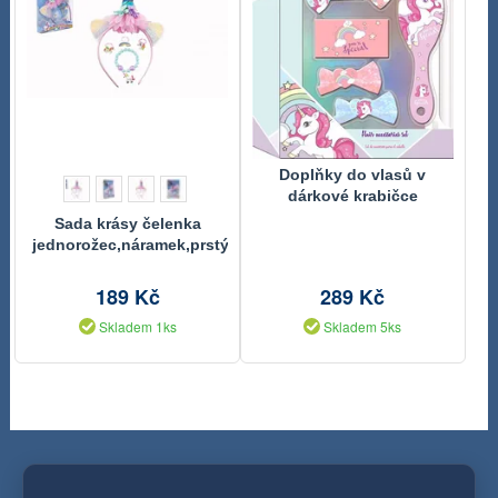
Doplňky do vlasů v
dárkové krabičce
Jednorožec, 26x20 cm
Sada krásy čelenka
jednorožec,náramek,prstýnek
3ks plast v krabičce
17,5x25x4cm
189 Kč
289 Kč
Skladem 1ks
Skladem 5ks