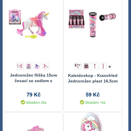
+
Jednorožec fliška 15cm
Kaleidoskop - Krasohled
česací se sedlem s
Jednorožec plast 16,5cm
doplňky
12ks v boxu
79 Kč
59 Kč
Skladem 2ks
Skladem 1ks