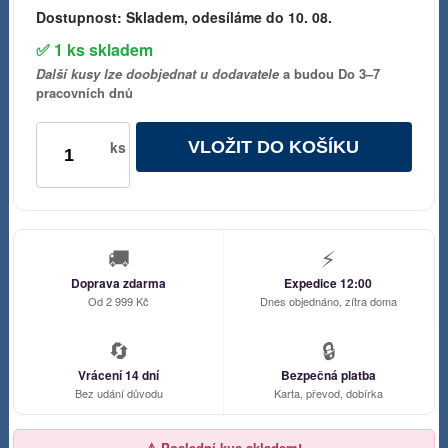
Dostupnost:
Skladem, odesíláme do 10. 08.
✅ 1 ks skladem
Další kusy lze doobjednat u dodavatele
a budou Do 3–7
pracovních dnů
VLOŽIT DO KOŠÍKU
ks
🚚
⚡
Doprava zdarma
Expedice 12:00
Od 2 999 Kč
Dnes objednáno, zítra doma
🔄
🔒
Vrácení 14 dní
Bezpečná platba
Bez udání důvodu
Karta, převod, dobírka
⚠️ Poslední kus skladem!