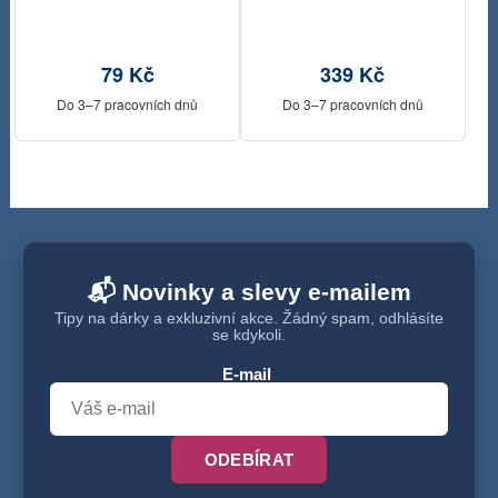
79 Kč
339 Kč
Do 3–7 pracovních dnů
Do 3–7 pracovních dnů
📬 Novinky a slevy e-mailem
Tipy na dárky a exkluzivní akce. Žádný spam, odhlásíte
se kdykoli.
E-mail
ODEBÍRAT