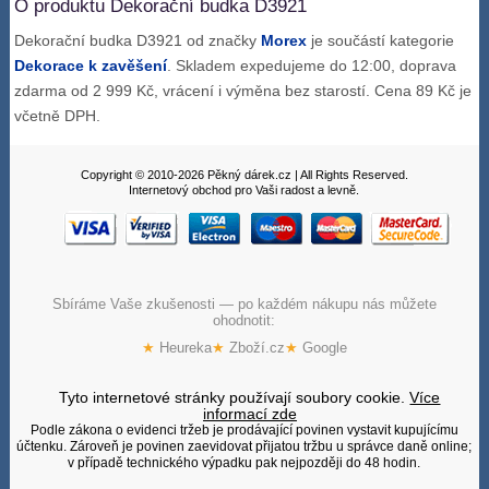
O produktu Dekorační budka D3921
Dekorační budka D3921 od značky
Morex
je součástí kategorie
Dekorace k zavěšení
. Skladem expedujeme do 12:00, doprava
zdarma od 2 999 Kč, vrácení i výměna bez starostí. Cena 89 Kč je
včetně DPH.
Copyright © 2010-2026 Pěkný dárek.cz | All Rights Reserved.
Internetový obchod pro Vaši radost a levně.
Sbíráme Vaše zkušenosti — po každém nákupu nás můžete
ohodnotit:
★
Heureka
★
Zboží.cz
★
Google
Tyto internetové stránky používají soubory cookie.
Více
informací zde
Podle zákona o evidenci tržeb je prodávající povinen vystavit kupujícímu
účtenku. Zároveň je povinen zaevidovat přijatou tržbu u správce daně online;
v případě technického výpadku pak nejpozději do 48 hodin.