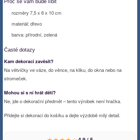
Proč se vám bude líbit
rozměry 7,5 x 6 x 10 cm
materiál: dřevo
barva: přírodní, zelená
Časté dotazy
Kam dekoraci zavěsit?
Na větvičky ve váze, do věnce, na kliku, do okna nebo na
stromeček.
Mohou si s ní hrát děti?
Ne, jde o dekorační předmět – tento výrobek není hračka.
Přidejte si dekoraci do košíku a dejte výzdobě milý detail.
★★★★☆
4,9 / 5