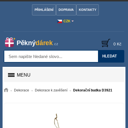
PŘIHLÁŠENÍ
DOPRAVA
KONTAKTY
CZK
0 Kč
HLEDAT
MENU
Dekorace
Dekorace k zavěšení
Dekorační budka D3921