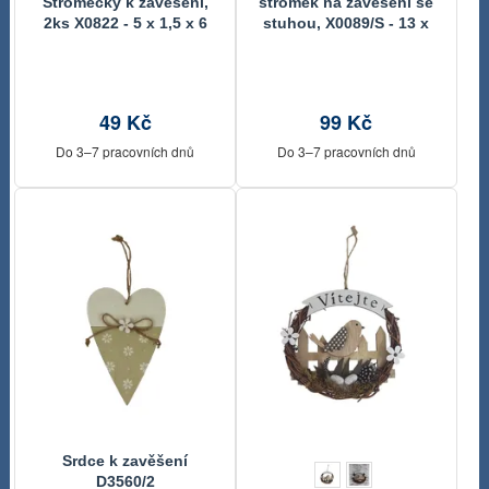
Stromečky k zavěšení,
stromek na zavěšení se
2ks X0822 - 5 x 1,5 x 6
stuhou, X0089/S - 13 x
cm
11 x 69 cm
49 Kč
99 Kč
Do 3–7 pracovních dnů
Do 3–7 pracovních dnů
Srdce k zavěšení
D3560/2