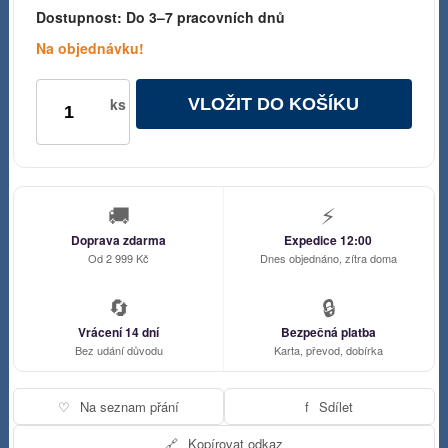
Dostupnost:
Do 3–7 pracovních dnů
Na objednávku!
VLOŽIT DO KOŠÍKU
ks
🚚
⚡
Doprava zdarma
Expedice 12:00
Od 2 999 Kč
Dnes objednáno, zítra doma
🔄
🔒
Vrácení 14 dní
Bezpečná platba
Bez udání důvodu
Karta, převod, dobírka
♡
Na seznam přání
f
Sdílet
🔗
Kopírovat odkaz