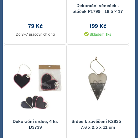
Dekorační věneček -
ptáček P1799 - 18.5 × 17
× 2 cm
79 Kč
199 Kč
Do 3–7 pracovních dnů
Skladem 1ks
Dekorační srdce, 4 ks
Srdce k zavěšení K2835 -
D3739
7.6 x 2.5 x 11 cm