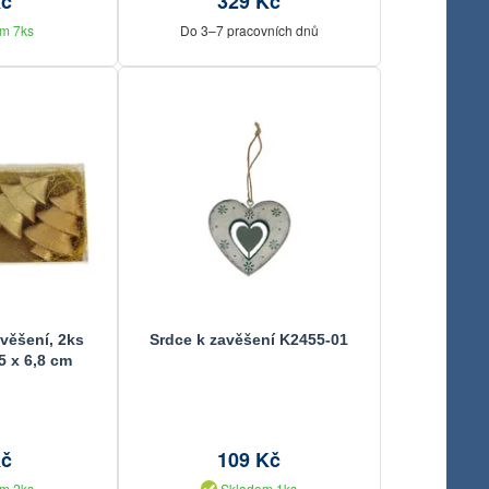
Kč
329 Kč
m 7ks
Do 3–7 pracovních dnů
věšení, 2ks
Srdce k zavěšení K2455-01
,5 x 6,8 cm
Kč
109 Kč
m 2ks
Skladem 1ks