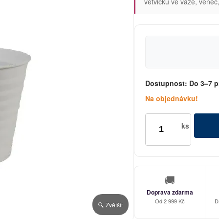
větvičku ve váze, věnec
Dostupnost:
Do 3–7 p
Na objednávku!
ks
🚚
Doprava zdarma
Od 2 999 Kč
D
🔍 Zvětšit