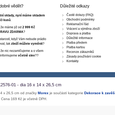
e dobré vědět?
Důležité odkazy
Časté dotazy (FAQ)
tní sklady, nyní máme skladem
Obchodní podmínky
43 kusů
.
Reklamační řád
, že máme již od
2 999 Kč
Vrácení a výměna zboží
RAVU ZDARMA
?
Doprava a platba
Důležité informace
starostí, když Vám nebude prádlo
Platba předem
vat, tak
zboží můžete vyměnit
?
Platba kartou
, že nic nezamlčujeme a o všem
Recenze zákazníků
 informujeme
včetně slev
??
Zásady používání cookie
Kontakty
2576-01 - dia 16 x 14 x 26,5 cm
 14 x 26,5 cm od značky
Morex
je součástí kategorie
Dekorace k zavěš
. Cena 169 Kč je včetně DPH.