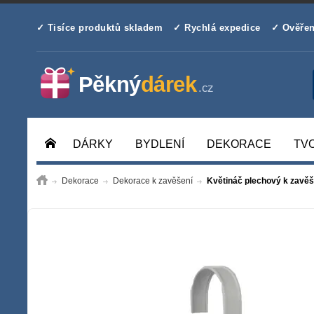
✓ Tisíce produktů skladem
✓ Rychlá expedice
✓ Ověřen
DÁRKY
BYDLENÍ
DEKORACE
TV
Dekorace
Dekorace k zavěšení
Květináč plechový k zavěše