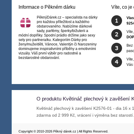
Informace o Pěkném dárku
Víte, co j
PěknýDárek.cz – specialista na dárky
Vlas
pro každou příležitost a každého
925
obdarovaného. Nabízíme dárkové
sady, parfémy, šperky/bižuterii a
Víte
módní doplňky. Spodní prádlo držíme jako sexy
DOP
sety pro partnera/ku. Kategoriím Dárky pro
ženy/muže/děti, Vánoce, Valentýn či Narozeniny
Bez 
dominujeme inspirativními příběhy a emotivními
paso
vizuály. Váš první výběr pro radostné a
bezstarostné obdarování.
Víte
Vás
O produktu Květináč plechový k zavěšení K
Květináč plechový k zavěšení K2576-01 - dia 16 x
zdarma od 2 999 Kč, vrácení i výměna bez starostí
Copyright © 2010-2026 Pěkný dárek.cz | All Rights Reserved.