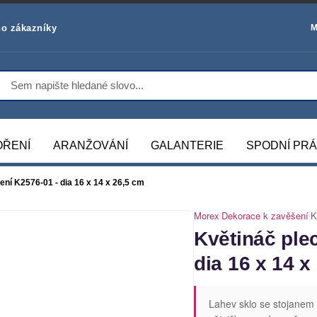
o zákazníky
M
OŘENÍ
ARANŽOVÁNÍ
GALANTERIE
SPODNÍ PR
ní K2576-01 - dia 16 x 14 x 26,5 cm
Morex
|
Dekorace k zavěšení
|
K
Květináč ple
dia 16 x 14 x
Lahev sklo se stojanem 