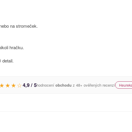
 nebo na stromeček.
ikoli hračku.
 detail.
★★★☆
4,9 / 5
hodnocení
obchodu
z 48+ ověřených recenzí
Heureka