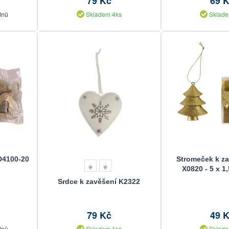
79 Kč
69 
dnů
Skladem 4ks
Sklade
D4100-20
Stromeček k za
X0820 - 5 x 1
Srdce k zavěšení K2322
79 Kč
49 
dnů
Skladem 1ks
Sklade