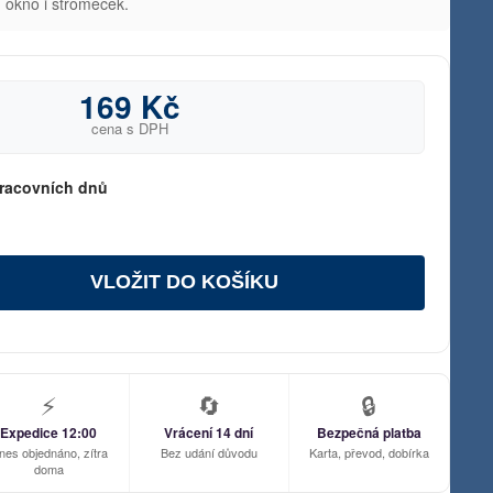
, okno i stromeček.
169 Kč
cena s DPH
racovních dnů
VLOŽIT DO KOŠÍKU
⚡
🔄
🔒
Expedice 12:00
Vrácení 14 dní
Bezpečná platba
nes objednáno, zítra
Bez udání důvodu
Karta, převod, dobírka
doma