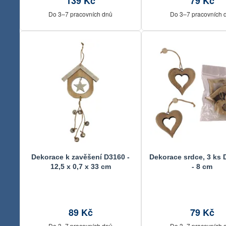
139 Kč
79 Kč
Do 3–7 pracovních dnů
Do 3–7 pracovních 
Dekorace k zavěšení D3160 -
Dekorace srdce, 3 ks 
12,5 x 0,7 x 33 cm
- 8 cm
89 Kč
79 Kč
Do 3–7 pracovních dnů
Do 3–7 pracovních 