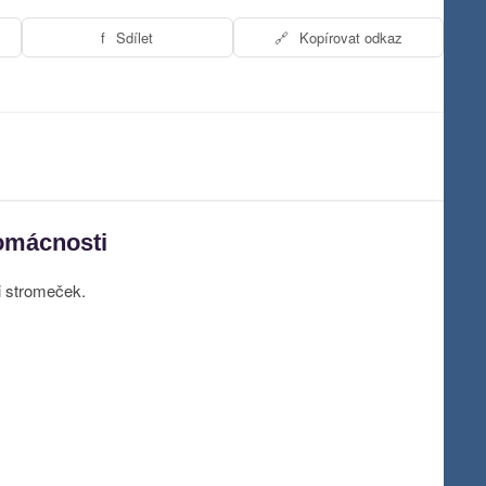
f
Sdílet
🔗
Kopírovat odkaz
domácnosti
i stromeček.