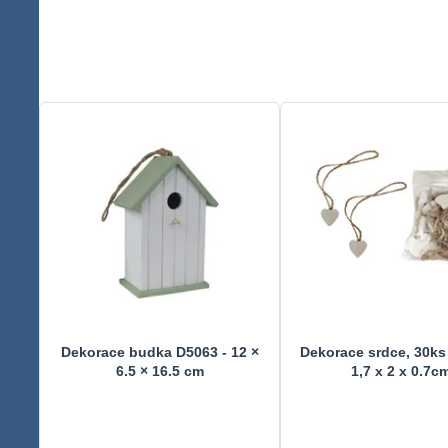
Dekorace budka D5063 - 12 ×
Dekorace srdce, 30ks
6.5 × 16.5 cm
1,7 x 2 x 0.7c