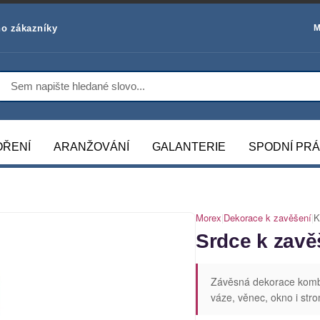
o zákazníky
M
OŘENÍ
ARANŽOVÁNÍ
GALANTERIE
SPODNÍ PR
Morex
|
Dekorace k zavěšení
|
K
Srdce k zavě
Závěsná dekorace kombin
váze, věnec, okno i str