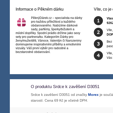
Informace o Pěkném dárku
Víte, co j
PěknýDárek.cz – specialista na dárky
Vlas
pro každou příležitost a každého
926
obdarovaného. Nabízíme dárkové
sady, parfémy, šperky/bižuterii a
Víte
módní doplňky. Spodní prádlo držíme jako sexy
DOP
sety pro partnera/ku. Kategoriím Dárky pro
ženy/muže/děti, Vánoce, Valentýn či Narozeniny
Bez 
dominujeme inspirativními příběhy a emotivními
paso
vizuály. Váš první výběr pro radostné a
bezstarostné obdarování.
Víte
Vás
O produktu Srdce k zavěšení D3051
Srdce k zavěšení D3051 od značky
Morex
je součá
starostí. Cena 69 Kč je včetně DPH.