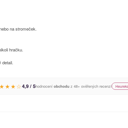
 nebo na stromeček.
ikoli hračku.
 detail.
★★★☆
4,9 / 5
hodnocení
obchodu
z 48+ ověřených recenzí
Heureka