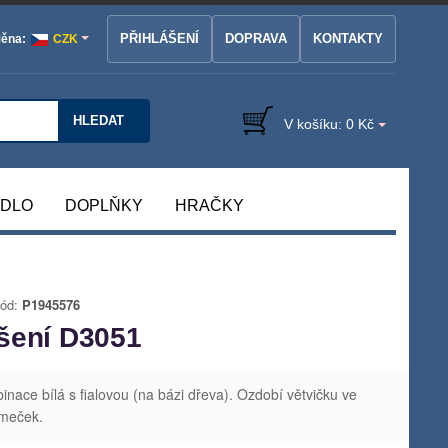
PŘIHLÁŠENÍ
DOPRAVA
KONTAKTY
ěna:
CZK
HLEDAT
V košíku:
0 Kč
ÁDLO
DOPLŇKY
HRAČKY
ód:
P1945576
šení D3051
ace bílá s fialovou (na bázi dřeva). Ozdobí větvičku ve
omeček.