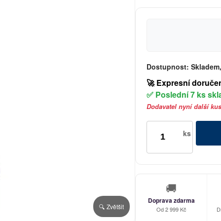
Dostupnost:
Skladem,
🚀 Expresní doruče
✅ Poslední 7 ks sk
Dodavatel nyní další ku
ks
🚚
Doprava zdarma
🔍 Zvětšit
Od 2 999 Kč
D