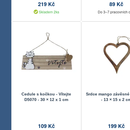
219 Kč
89 Kč
Skladem 2ks
Do 3–7 pracovních 
Cedule s kočkou - Vítejte
Srdce mango závěsné
D5070 - 30 × 12 x 1 cm
- 13 × 15 x 2 c
109 Kč
199 Kč