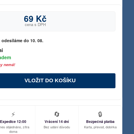
69 Kč
cena s DPH
 odesíláme do 10. 08.
ní
ladem
sy nemá!
VLOŽIT DO KOŠÍKU
⚡
🔄
🔒
Expedice 12:00
Vrácení 14 dní
Bezpečná platba
nes objednáno, zítra
Bez udání důvodu
Karta, převod, dobírka
doma