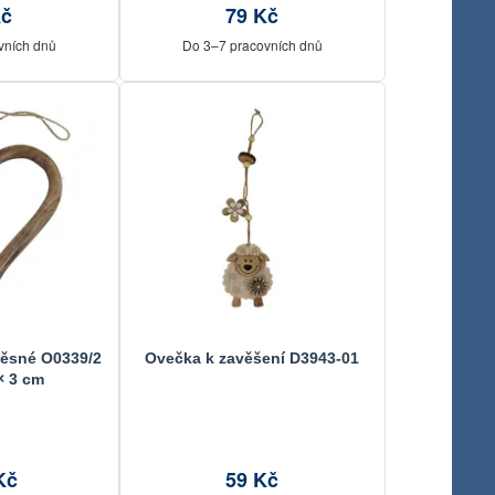
Kč
79 Kč
vních dnů
Do 3–7 pracovních dnů
ěsné O0339/2
Ovečka k zavěšení D3943-01
 × 3 cm
Kč
59 Kč