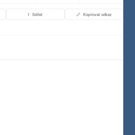
f
Sdílet
🔗
Kopírovat odkaz