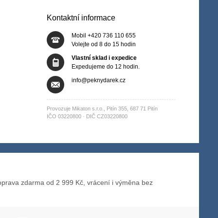
Kontaktní informace
Mobil +420 736 110 655
Volejte od 8 do 15 hodin
Vlastní sklad i expedice
Expedujeme do 12 hodin.
info@peknydarek.cz
Provozuje Mikaton s.r.o., Pitín 355, 687 71 Pitín
IČO 03220800 · DIČ CZ03220800
prava zdarma od 2 999 Kč, vrácení i výměna bez