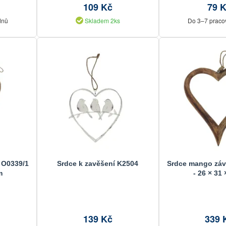
109 Kč
79 
dnů
Skladem 2ks
Do 3–7 praco
 O0339/1
Srdce k zavěšení K2504
Srdce mango záv
m
- 26 × 31
139 Kč
339 