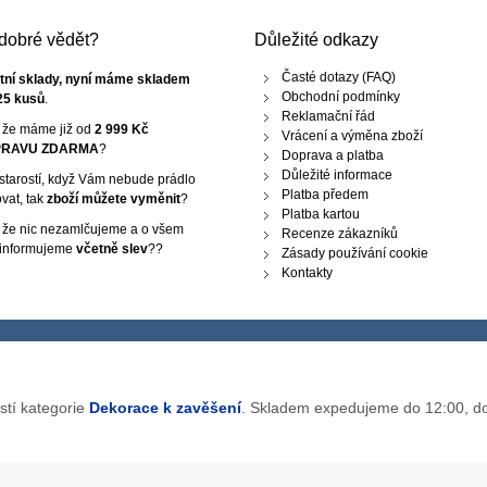
e dobré vědět?
Důležité odkazy
Časté dotazy (FAQ)
tní sklady, nyní máme skladem
Obchodní podmínky
25 kusů
.
Reklamační řád
, že máme již od
2 999 Kč
Vrácení a výměna zboží
RAVU ZDARMA
?
Doprava a platba
Důležité informace
starostí, když Vám nebude prádlo
Platba předem
vat, tak
zboží můžete vyměnit
?
Platba kartou
, že nic nezamlčujeme a o všem
Recenze zákazníků
 informujeme
včetně slev
??
Zásady používání cookie
Kontakty
stí kategorie
Dekorace k zavěšení
. Skladem expedujeme do 12:00, do