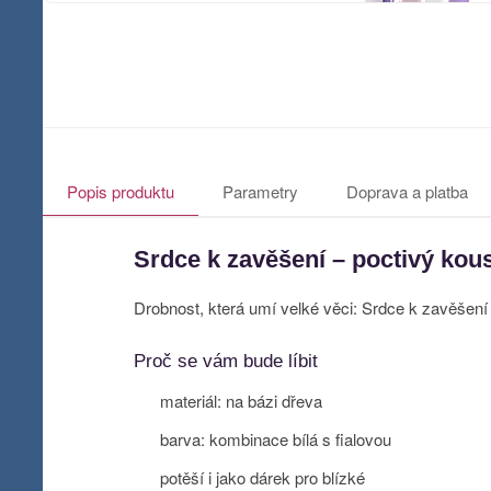
Popis produktu
Parametry
Doprava a platba
Srdce k zavěšení – poctivý ko
Drobnost, která umí velké věci: Srdce k zavěšen
Proč se vám bude líbit
materiál: na bázi dřeva
barva: kombinace bílá s fialovou
potěší i jako dárek pro blízké