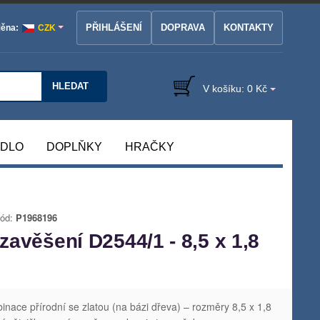
PŘIHLÁŠENÍ
DOPRAVA
KONTAKTY
ěna:
CZK
HLEDAT
V košíku:
0 Kč
ÁDLO
DOPLŇKY
HRAČKY
ód:
P1968196
zavěšení D2544/1 - 8,5 x 1,8
ace přírodní se zlatou (na bázi dřeva) – rozměry 8,5 x 1,8