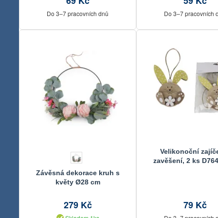
69 Kč
59 Kč
Do 3–7 pracovních dnů
Do 3–7 pracovních 
Velikonoční zajíč
zavěšení, 2 ks D764
8,5x11x1
Závěsná dekorace kruh s
květy Ø28 cm
279 Kč
79 Kč
Skladem 1ks
Do 3–7 pracovních 