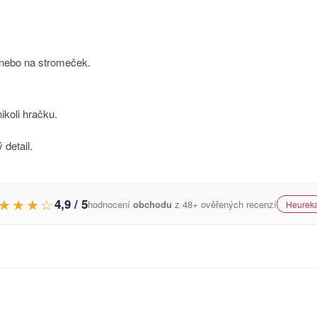
 nebo na stromeček.
ikoli hračku.
 detail.
★★★☆
4,9 / 5
hodnocení
obchodu
z 48+ ověřených recenzí
Heureka