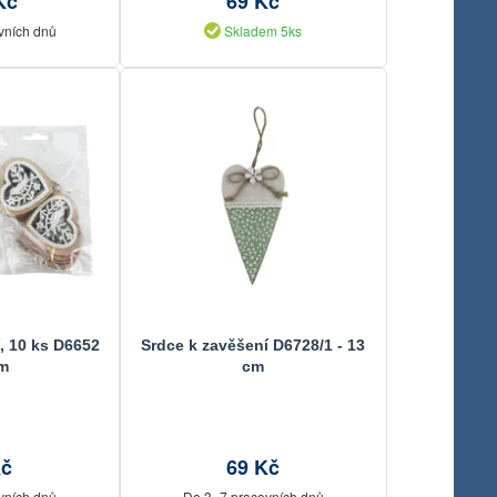
Kč
69 Kč
vních dnů
Skladem 5ks
, 10 ks D6652
Srdce k zavěšení D6728/1 - 13
cm
cm
Kč
69 Kč
vních dnů
Do 3–7 pracovních dnů