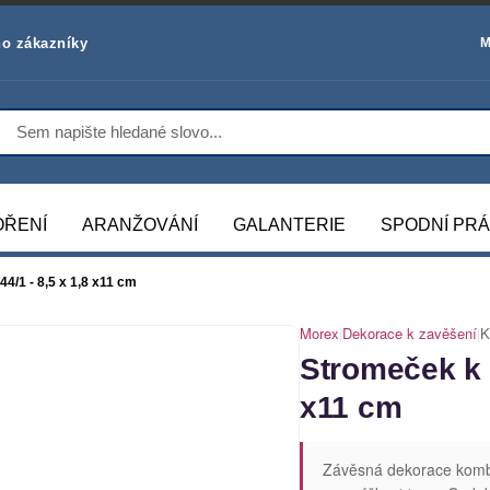
o zákazníky
M
OŘENÍ
ARANŽOVÁNÍ
GALANTERIE
SPODNÍ PR
4/1 - 8,5 x 1,8 x11 cm
Morex
|
Dekorace k zavěšení
|
K
Stromeček k 
x11 cm
Závěsná dekorace kombin