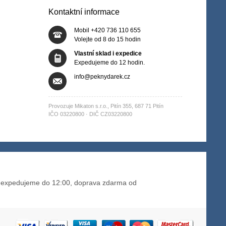
Kontaktní informace
Mobil +420 736 110 655
Volejte od 8 do 15 hodin
Vlastní sklad i expedice
Expedujeme do 12 hodin.
info@peknydarek.cz
Provozuje Mikaton s.r.o., Pitín 355, 687 71 Pitín
IČO 03220800 · DIČ CZ03220800
 expedujeme do 12:00, doprava zdarma od