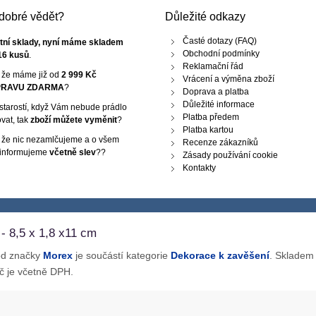
e dobré vědět?
Důležité odkazy
Časté dotazy (FAQ)
tní sklady, nyní máme skladem
Obchodní podmínky
16 kusů
.
Reklamační řád
, že máme již od
2 999 Kč
Vrácení a výměna zboží
RAVU ZDARMA
?
Doprava a platba
Důležité informace
starostí, když Vám nebude prádlo
Platba předem
vat, tak
zboží můžete vyměnit
?
Platba kartou
, že nic nezamlčujeme a o všem
Recenze zákazníků
 informujeme
včetně slev
??
Zásady používání cookie
Kontakty
- 8,5 x 1,8 x11 cm
od značky
Morex
je součástí kategorie
Dekorace k zavěšení
. Skladem
č je včetně DPH.