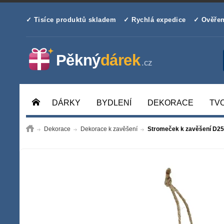
✓ Tisíce produktů skladem
✓ Rychlá expedice
✓ Ověřen
DÁRKY
BYDLENÍ
DEKORACE
TV
Dekorace
Dekorace k zavěšení
Stromeček k zavěšení D254