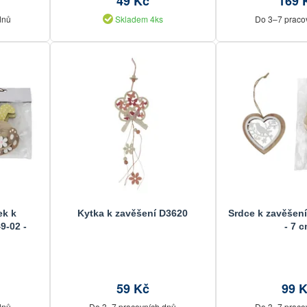
49 Kč
169 
dnů
Skladem 4ks
Do 3–7 praco
ek k
Kytka k zavěšení D3620
Srdce k zavěšení
9-02 -
- 7 
59 Kč
99 
dnů
Do 3–7 pracovních dnů
Do 3–7 praco