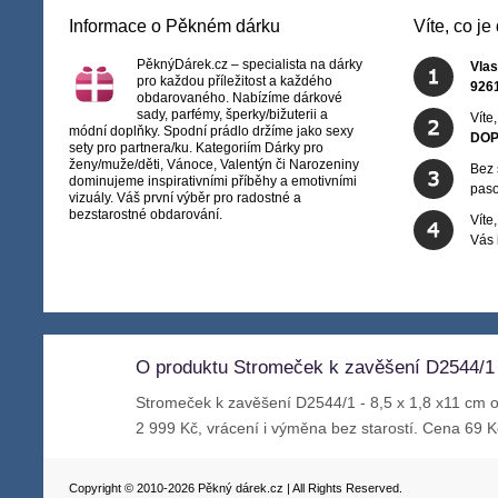
Informace o Pěkném dárku
Víte, co j
PěknýDárek.cz – specialista na dárky
Vlas
pro každou příležitost a každého
926
obdarovaného. Nabízíme dárkové
sady, parfémy, šperky/bižuterii a
Víte
módní doplňky. Spodní prádlo držíme jako sexy
DOP
sety pro partnera/ku. Kategoriím Dárky pro
ženy/muže/děti, Vánoce, Valentýn či Narozeniny
Bez 
dominujeme inspirativními příběhy a emotivními
paso
vizuály. Váš první výběr pro radostné a
bezstarostné obdarování.
Víte
Vás
O produktu Stromeček k zavěšení D2544/1 
Stromeček k zavěšení D2544/1 - 8,5 x 1,8 x11 cm 
2 999 Kč, vrácení i výměna bez starostí. Cena 69 K
Copyright © 2010-2026 Pěkný dárek.cz | All Rights Reserved.