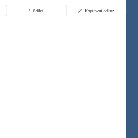
f
Sdílet
🔗
Kopírovat odkaz