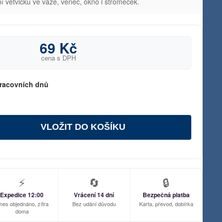
 větvičku ve váze, věnec, okno i stromeček.
69 Kč
cena s DPH
racovních dnů
VLOŽIT DO KOŠÍKU
⚡
🔄
🔒
Expedice 12:00
Vrácení 14 dní
Bezpečná platba
nes objednáno, zítra
Bez udání důvodu
Karta, převod, dobírka
doma