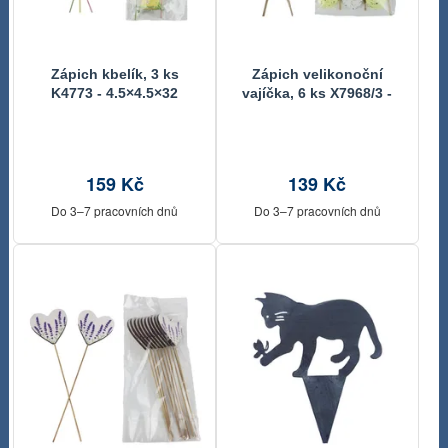
Zápich kbelík, 3 ks
Zápich velikonoční
K4773 - 4.5×4.5×32
vajíčka, 6 ks X7968/3 -
26*18*4CM
159 Kč
139 Kč
Do 3–7 pracovních dnů
Do 3–7 pracovních dnů