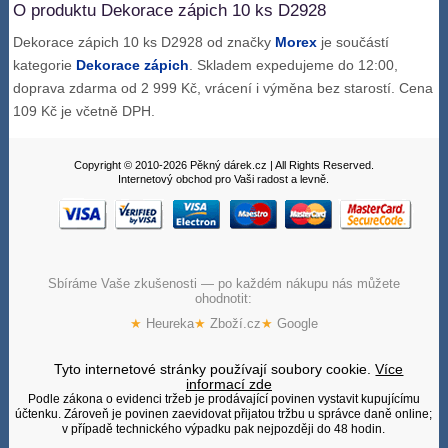
O produktu Dekorace zápich 10 ks D2928
Dekorace zápich 10 ks D2928 od značky
Morex
je součástí
kategorie
Dekorace zápich
. Skladem expedujeme do 12:00,
doprava zdarma od 2 999 Kč, vrácení i výměna bez starostí. Cena
109 Kč je včetně DPH.
Copyright © 2010-2026 Pěkný dárek.cz | All Rights Reserved.
Internetový obchod pro Vaši radost a levně.
Sbíráme Vaše zkušenosti — po každém nákupu nás můžete
ohodnotit:
★
Heureka
★
Zboží.cz
★
Google
Tyto internetové stránky používají soubory cookie.
Více
informací zde
Podle zákona o evidenci tržeb je prodávající povinen vystavit kupujícímu
účtenku. Zároveň je povinen zaevidovat přijatou tržbu u správce daně online;
v případě technického výpadku pak nejpozději do 48 hodin.