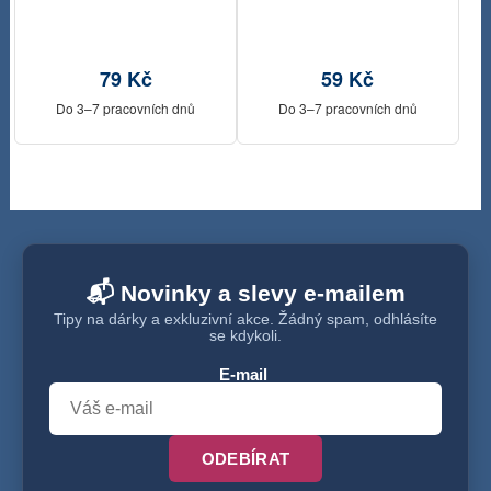
8 x 50 cm
79 Kč
59 Kč
Do 3–7 pracovních dnů
Do 3–7 pracovních dnů
📬 Novinky a slevy e-mailem
Tipy na dárky a exkluzivní akce. Žádný spam, odhlásíte
se kdykoli.
E-mail
ODEBÍRAT