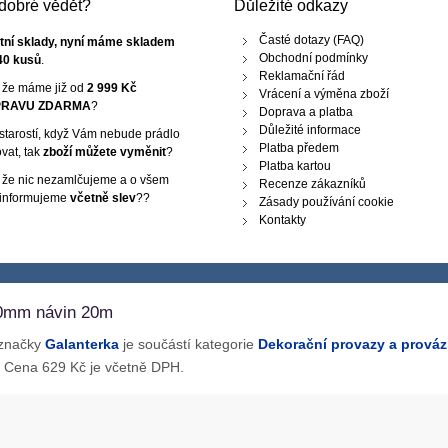
e dobré vědět?
Důležité odkazy
Časté dotazy (FAQ)
tní sklady, nyní máme skladem
Obchodní podmínky
40 kusů
.
Reklamační řád
, že máme již od
2 999 Kč
Vrácení a výměna zboží
RAVU ZDARMA
?
Doprava a platba
Důležité informace
starostí, když Vám nebude prádlo
Platba předem
vat, tak
zboží můžete vyměnit
?
Platba kartou
, že nic nezamlčujeme a o všem
Recenze zákazníků
 informujeme
včetně slev
??
Zásady používání cookie
Kontakty
10mm návin 20m
 značky
Galanterka
je součástí kategorie
Dekorační provazy a prová
. Cena 629 Kč je včetně DPH.