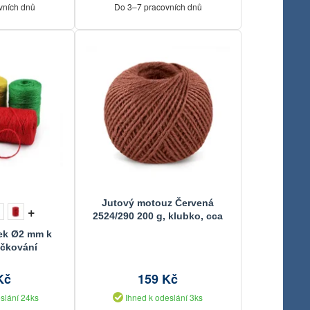
vních dnů
Do 3–7 pracovních dnů
Jutový motouz Červená
+
2524/290 200 g, klubko, cca
130 m, průměr 1.75 mm
ek Ø2 mm k
áčkování
Kč
159 Kč
slání 24ks
Ihned k odeslání 3ks