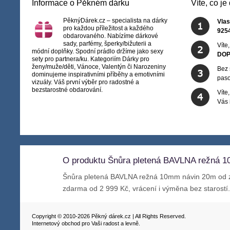
Informace o Pěkném dárku
Víte, co j
PěknýDárek.cz – specialista na dárky
Vlas
pro každou příležitost a každého
925
obdarovaného. Nabízíme dárkové
sady, parfémy, šperky/bižuterii a
Víte
módní doplňky. Spodní prádlo držíme jako sexy
DOP
sety pro partnera/ku. Kategoriím Dárky pro
ženy/muže/děti, Vánoce, Valentýn či Narozeniny
Bez 
dominujeme inspirativními příběhy a emotivními
paso
vizuály. Váš první výběr pro radostné a
bezstarostné obdarování.
Víte
Vás
O produktu Šnůra pletená BAVLNA režná 
Šnůra pletená BAVLNA režná 10mm návin 20m od
zdarma od 2 999 Kč, vrácení i výměna bez starostí
Copyright © 2010-2026 Pěkný dárek.cz | All Rights Reserved.
Internetový obchod pro Vaši radost a levně.