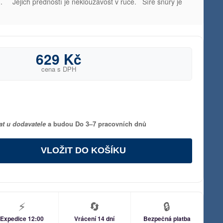
ví. Jejich předností je neklouzavost v ruce. Šíře šnůry je
629 Kč
cena s DPH
at u dodavatele
a budou Do 3–7 pracovních dnů
VLOŽIT DO KOŠÍKU
⚡
🔄
🔒
Expedice 12:00
Vrácení 14 dní
Bezpečná platba