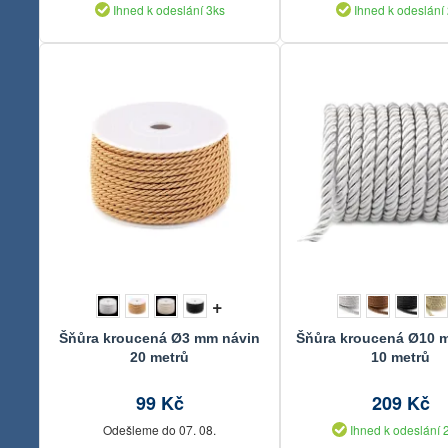
Ihned k odeslání 3ks
Ihned k odeslání
+
Šňůra kroucená Ø3 mm návin
Šňůra kroucená Ø10 
20 metrů
10 metrů
99 Kč
209 Kč
Odešleme do 07. 08.
Ihned k odeslání 