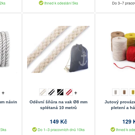
 2ks
Ihned k odeslání 5ks
Do 3–7 praco
+
+
mm návin
Oděvní šňůra na vak Ø8 mm
Jutový prováz
splétaná 10 metrů
pletení a h
149 Kč
129 
23ks
Do 1–3 pracovních dnů 10ks
Ihned k ode