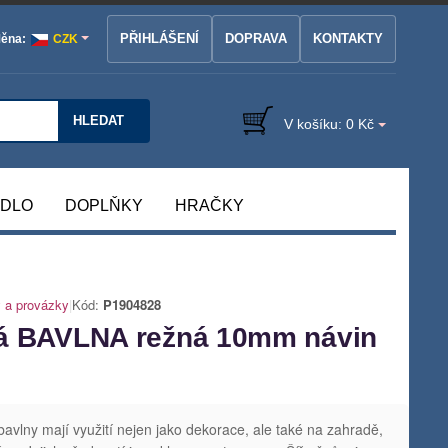
PŘIHLÁŠENÍ
DOPRAVA
KONTAKTY
ěna:
CZK
HLEDAT
V košíku:
0 Kč
ÁDLO
DOPLŇKY
HRAČKY
 a provázky
|
Kód:
P1904828
ná BAVLNA režná 10mm návin
avlny mají využití nejen jako dekorace, ale také na zahradě,