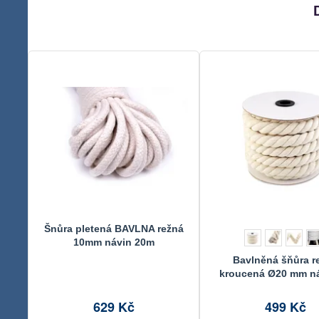
Šnůra pletená BAVLNA režná
10mm návin 20m
Bavlněná šňůra r
kroucená Ø20 mm ná
metrů
629 Kč
499 Kč