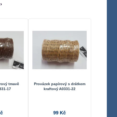
›
rový tmavě
Provázek papírový s drátkem
331-17
kraftový A0331-22
Kč
99 Kč