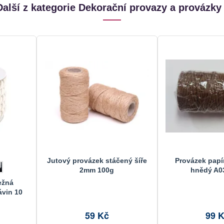
Další z kategorie Dekorační provazy a provázky 
Jutový provázek stáčený šíře
Provázek papí
2mm 100g
hnědý A0
ežná
vin 10
59 Kč
99 