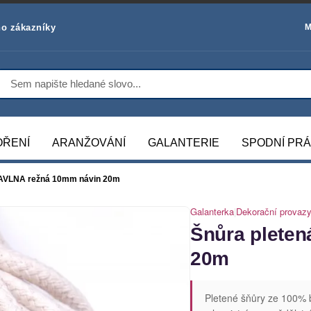
o zákazníky
M
OŘENÍ
ARANŽOVÁNÍ
GALANTERIE
SPODNÍ PR
BAVLNA režná 10mm návin 20m
Galanterka
|
Dekorační provazy
Šnůra plete
20m
Pletené šňůry ze 100% b