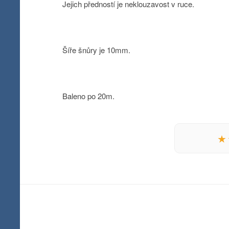
Jejich předností je neklouzavost v ruce.
Šíře šnůry je 10mm.
Baleno po 20m.
★