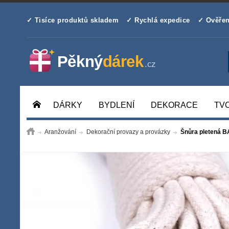
✓ Tisíce produktů skladem
✓ Rychlá expedice
✓ Ověřen
DÁRKY
BYDLENÍ
DEKORACE
TV
Aranžování
Dekorační provazy a provázky
Šnůra pletená 