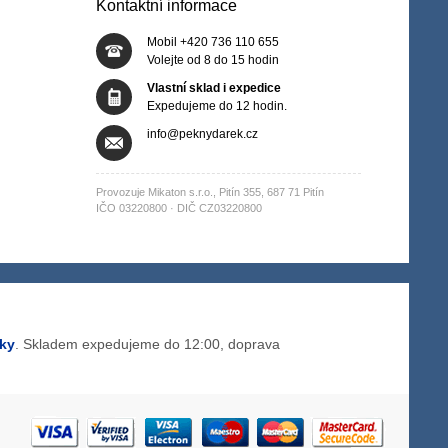
Kontaktní informace
Mobil +420 736 110 655
Volejte od 8 do 15 hodin
Vlastní sklad i expedice
Expedujeme do 12 hodin.
info@peknydarek.cz
Provozuje Mikaton s.r.o., Pitín 355, 687 71 Pitín
IČO 03220800 · DIČ CZ03220800
zky
. Skladem expedujeme do 12:00, doprava