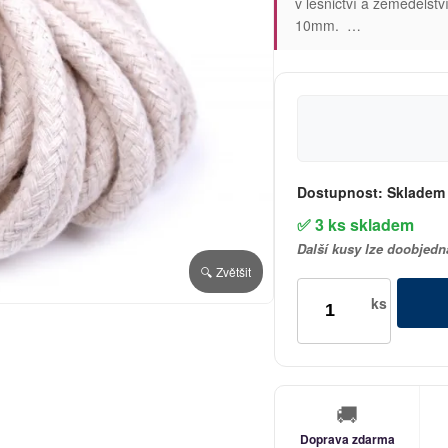
v lesnictví a zemědělst
10mm. …
Dostupnost:
Skladem
✅ 3 ks skladem
Další kusy lze doobjedn
🔍 Zvětšit
ks
🚚
Doprava zdarma