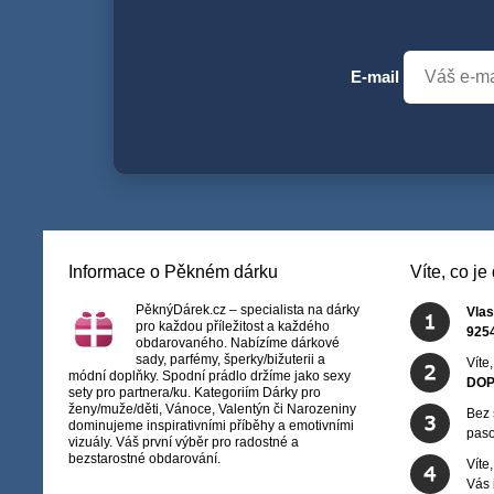
E-mail
Informace o Pěkném dárku
Víte, co j
PěknýDárek.cz – specialista na dárky
Vlas
pro každou příležitost a každého
925
obdarovaného. Nabízíme dárkové
sady, parfémy, šperky/bižuterii a
Víte
módní doplňky. Spodní prádlo držíme jako sexy
DOP
sety pro partnera/ku. Kategoriím Dárky pro
ženy/muže/děti, Vánoce, Valentýn či Narozeniny
Bez 
dominujeme inspirativními příběhy a emotivními
paso
vizuály. Váš první výběr pro radostné a
bezstarostné obdarování.
Víte
Vás