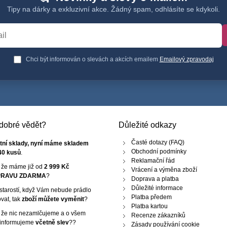
Tipy na dárky a exkluzivní akce. Žádný spam, odhlásíte se kdykoli.
Chci být informován o slevách a akcích emailem
Emailový zpravodaj
e dobré vědět?
Důležité odkazy
Časté dotazy (FAQ)
tní sklady, nyní máme skladem
Obchodní podmínky
40 kusů
.
Reklamační řád
, že máme již od
2 999 Kč
Vrácení a výměna zboží
RAVU ZDARMA
?
Doprava a platba
Důležité informace
starostí, když Vám nebude prádlo
Platba předem
vat, tak
zboží můžete vyměnit
?
Platba kartou
, že nic nezamlčujeme a o všem
Recenze zákazníků
 informujeme
včetně slev
??
Zásady používání cookie