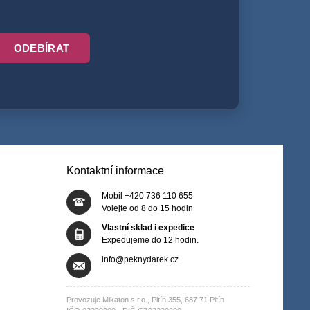
ODEBÍRAT
Kontaktní informace
Mobil +420 736 110 655
Volejte od 8 do 15 hodin
Vlastní sklad i expedice
Expedujeme do 12 hodin.
info@peknydarek.cz
Provozuje Mikaton s.r.o., Pitín 355, 687 71 Pitín