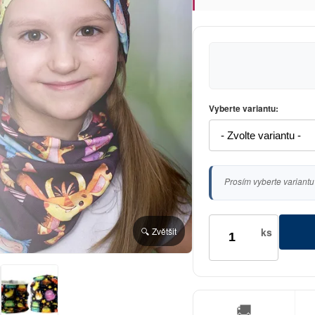
Vyberte variantu:
Prosím vyberte variantu
ks
🔍 Zvětšit
🚚