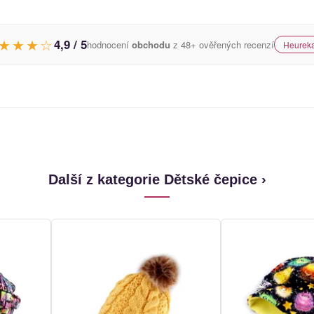
★★★☆
4,9 / 5
hodnocení
obchodu
z 48+ ověřených recenzí
Heureka
Další z kategorie Dětské čepice ›