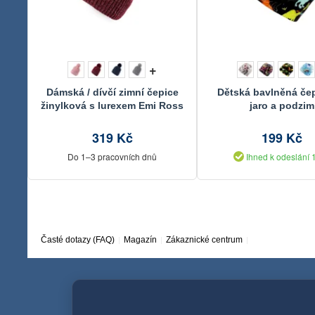
+
Dámská / dívčí zimní čepice
Dětská bavlněná če
žinylková s lurexem Emi Ross
jaro a podzim
319 Kč
199 Kč
Do 1–3 pracovních dnů
Ihned k odeslání 
Časté dotazy (FAQ)
Magazín
Zákaznické centrum