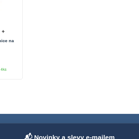
+
pice na
14ks
📬 Novinky a slevy e-mailem