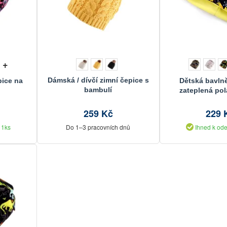
+
Dámská / dívčí zimní čepice s
pice na
Dětská bavln
bambulí
zateplená pol
259 Kč
229 
11ks
Do 1–3 pracovních dnů
Ihned k ode