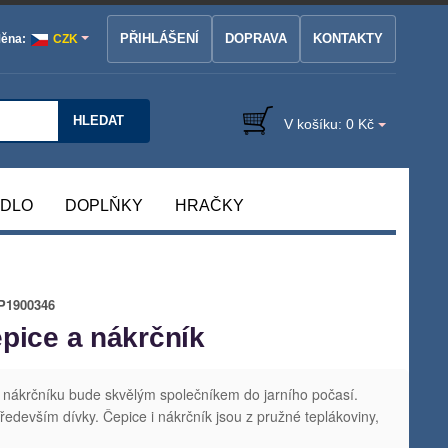
PŘIHLÁŠENÍ
DOPRAVA
KONTAKTY
ěna:
CZK
HLEDAT
V košíku:
0 Kč
ÁDLO
DOPLŇKY
HRAČKY
P1900346
epice a nákrčník
 nákrčníku bude skvělým společníkem do jarního počasí.
ředevším dívky. Čepice i nákrčník jsou z pružné teplákoviny,