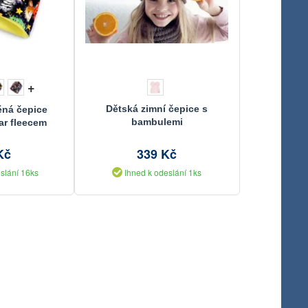
+
Dětská zimní čepice s
ěná čepice
bambulemi
ar fleecem
Kč
339 Kč
slání 16ks
Ihned k odeslání 1ks