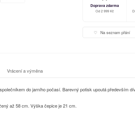
Doprava zdarma
Od 2 999 Kč
D
♡
Na seznam přání
Vrácení a výměna
polečníkem do jarního počasí. Barevný potisk upoutá především dívk
žený až 58 cm. Výška čepice je 21 cm.