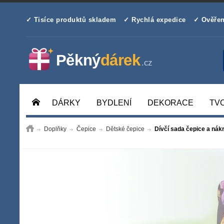
✓ Tisíce produktů skladem
✓ Rychlá expedice
✓ Ověřen
DÁRKY
BYDLENÍ
DEKORACE
TV
Doplňky
Čepice
Dětské čepice
Dívčí sada čepice a nák