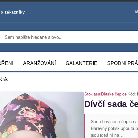
o zákazníky
M
OŘENÍ
ARANŽOVÁNÍ
GALANTERIE
SPODNÍ PR
rčník
Stoklasa
|
Dětské čepice
|
Kód:
Dívčí sada č
Sada bavlněné čepice a
Barevný potisk upoutá p
jsou ideální na…