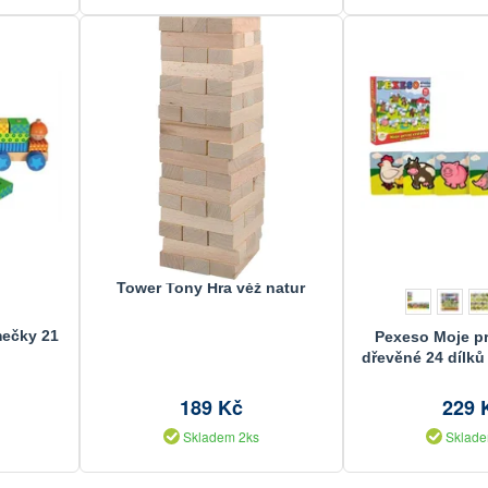
Tower Tony Hra věž natur
mečky 21
Pexeso Moje pr
dřevěné 24 dílků
v krabičce 19,
12m+ 
189 Kč
229 
Skladem 2ks
Sklade