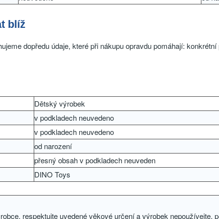
t blíž
ujeme dopředu údaje, které při nákupu opravdu pomáhají: konkrétní p
Dětský výrobek
v podkladech neuvedeno
v podkladech neuvedeno
od narození
přesný obsah v podkladech neuveden
DINO Toys
výrobce, respektujte uvedené věkové určení a výrobek nepoužívejte, 