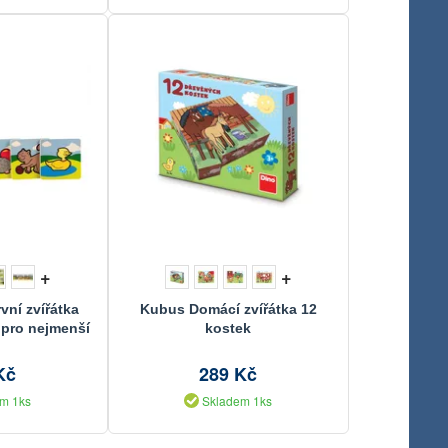
+
+
vní zvířátka
Kubus Domácí zvířátka 12
 pro nejmenší
kostek
5x19,5x3,5cm
MPZ
Kč
289 Kč
m 1ks
Skladem 1ks