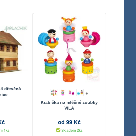
4 dřevěná
+
nice
Krabička na mléčné zoubky
VÍLA
Kč
od 99 Kč
m 1ks
Skladem 2ks