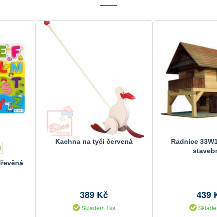
Kachna na tyči červená
Radnice 33W1
staveb
dřevěná
389 Kč
439 
Skladem 1ks
Sklade