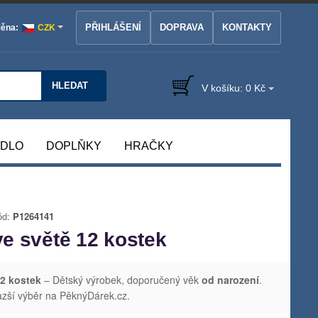
PŘIHLÁŠENÍ
DOPRAVA
KONTAKTY
ěna:
CZK
HLEDAT
V košíku:
0 Kč
ÁDLO
DOPLŇKY
HRAČKY
ód:
P1264141
e světě 12 kostek
2 kostek
– Dětský výrobek, doporučený věk
od narození
.
azší výběr na PěknýDárek.cz.