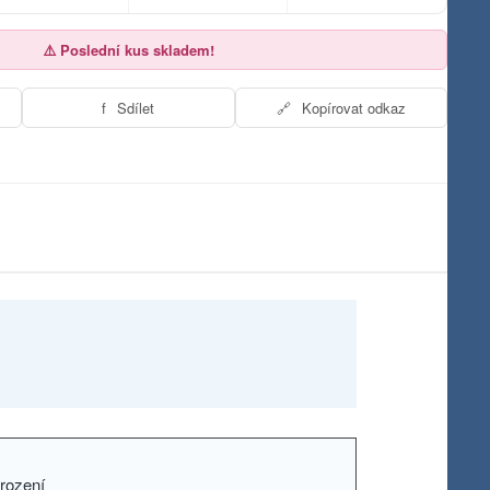
⚠️ Poslední kus skladem!
f
Sdílet
🔗
Kopírovat odkaz
rození