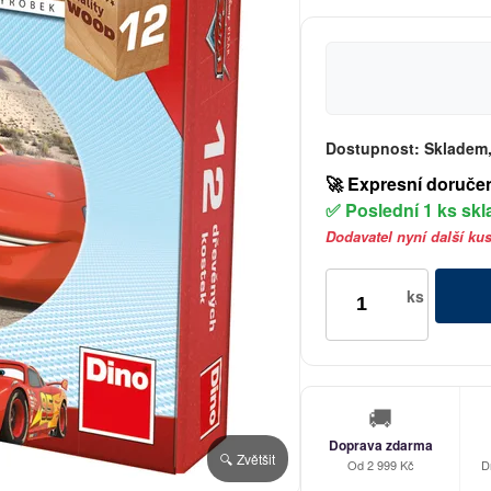
Dostupnost:
Skladem,
🚀 Expresní doruče
✅ Poslední 1 ks sk
Dodavatel nyní další ku
ks
🚚
Doprava zdarma
🔍 Zvětšit
Od 2 999 Kč
D