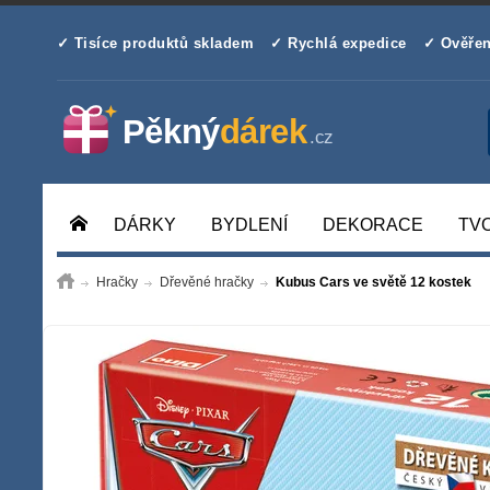
✓ Tisíce produktů skladem
✓ Rychlá expedice
✓ Ověřen
DÁRKY
BYDLENÍ
DEKORACE
TV
Hračky
Dřevěné hračky
Kubus Cars ve světě 12 kostek