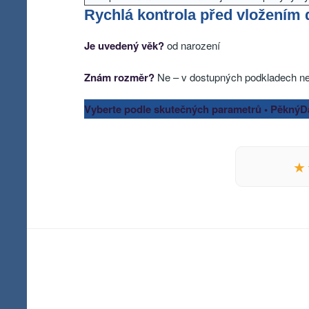
Rychlá kontrola před vložením 
Je uvedený věk?
od narození
Znám rozměr?
Ne – v dostupných podkladech ne
Vyberte podle skutečných parametrů • PěknýD
★