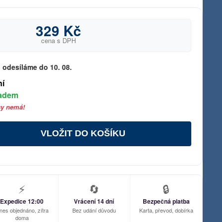
329 Kč
cena s DPH
 odesíláme do 10. 08.
ní
ladem
sy nemá!
VLOŽIT DO KOŠÍKU
⚡
🔄
🔒
Expedice 12:00
Vrácení 14 dní
Bezpečná platba
nes objednáno, zítra
Bez udání důvodu
Karta, převod, dobírka
doma