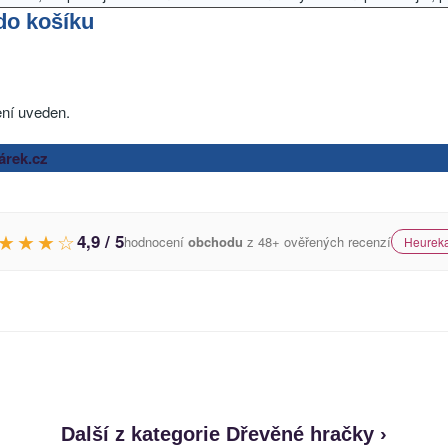
do košíku
ní uveden.
árek.cz
★★★☆
4,9 / 5
hodnocení
obchodu
z 48+ ověřených recenzí
Heureka
Další z kategorie Dřevěné hračky ›