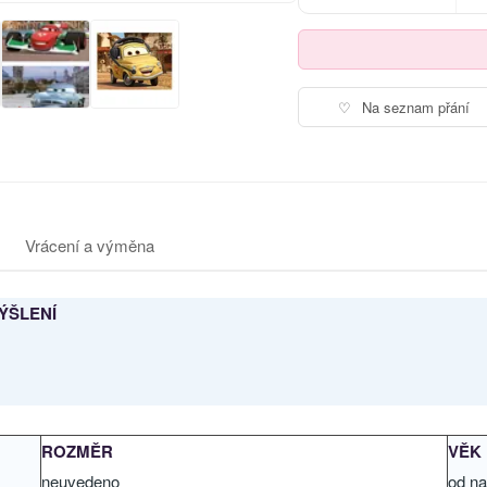
♡
Na seznam přání
Vrácení a výměna
ÝŠLENÍ
ROZMĚR
VĚK
neuvedeno
od na