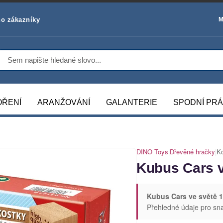
o zákazníky
M
OŘENÍ
ARANŽOVÁNÍ
GALANTERIE
SPODNÍ PR
DINO Toys
|
Dřevěné hračky
|
K
Kubus Cars v
Kubus Cars ve světě 1
Přehledné údaje pro sn