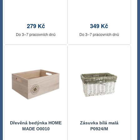
34 x 20,5 x 13,5 cm
279 Kč
349 Kč
Do 3–7 pracovních dnů
Do 3–7 pracovních dnů
Dřevěná bedýnka HOME
Zásuvka bílá malá
MADE O0010
P0924/M