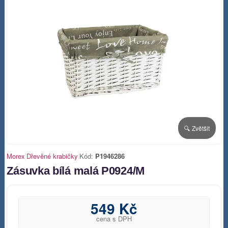
🔍 Zvětšit
Morex
|
Dřevěné krabičky
|
Kód:
P1946286
Zásuvka bílá malá P0924/M
549 Kč
cena s DPH