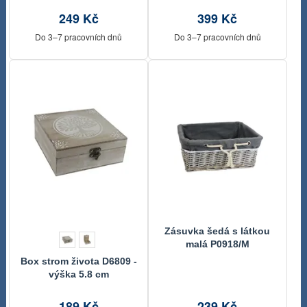
249 Kč
399 Kč
Do 3–7 pracovních dnů
Do 3–7 pracovních dnů
Zásuvka šedá s látkou
malá P0918/M
Box strom života D6809 -
výška 5.8 cm
189 Kč
239 Kč