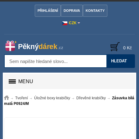
PŘIHLÁŠENÍ
DOPRAVA
KONTAKTY
CZK
0 Kč
HLEDAT
MENU
Tvoření
Úložné boxy krabičky
Dřevěné krabičky
Zásuvka bílá
malá P0924/M